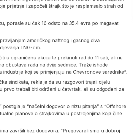
e prijetnje i započeli štrajk što je rasplamsalo strah od
štu, porasle su čak 16 odsto na 35.4 evra po megavat
pravljanjem američkog naftnog i gasnog diva
bdijevanja LNG-om.
čiti u ograničenu akciju te prekinuti rad do 11 sati, ali ne
una obustava rada na dvije sedmice. Traže ishode
 industrije koji se primjenjuju na Chevronove saradnike”.
a sindikata, rekla je da su razgovori trajali cijelu
u prvo trebali biti održani u četvrtak, ali su odgođeni za
postigla je “načelni dogovor o nizu pitanja” s “Offshore
ualne planove o štrajkovima u postrojenjima koja čine
cima završili bez dogovora. “Pregovarali smo u dobroj