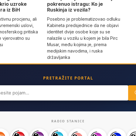
pokrenuo istragu: Ko je
krio uzroke
Ruskinja iz vozila?
ra iz BiH
Posebno je problematizovao odluku
tivnu procjenu, ali
Kabineta predsjednice da ne objavi
vremenski uslovi,
identitet dvije osobe koje su se
mosferskog pritiska
nalazile u vozilu u kojem je bila Pirc
e vjerovatno su
Musar, među kojima je, prema
gu
medijskim navodima, i ruska
državljanka
PRETRAŽITE PORTAL
ch
RADIO STANICE