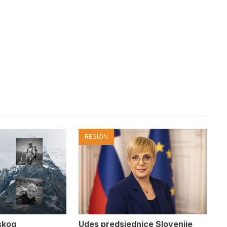
REGION
Udes predsjednice Slovenije
skog