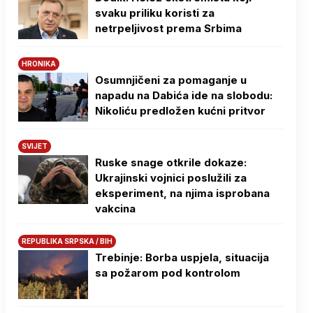
svaku priliku koristi za
netrpeljivost prema Srbima
HRONIKA
Osumnjičeni za pomaganje u
napadu na Dabića ide na slobodu:
Nikoliću predložen kućni pritvor
SVIJET
Ruske snage otkrile dokaze:
Ukrajinski vojnici poslužili za
eksperiment, na njima isprobana
vakcina
REPUBLIKA SRPSKA / BIH
Trebinje: Borba uspjela, situacija
sa požarom pod kontrolom