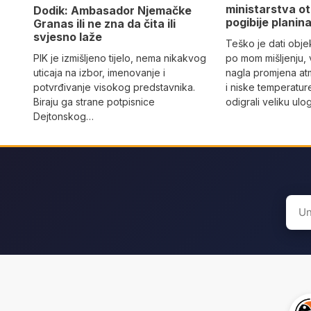
ministarstva ot
Dodik: Ambasador Njemačke
pogibije planina
Granas ili ne zna da čita ili
svjesno laže
Teško je dati objek
PIK je izmišljeno tijelo, nema nikakvog
po mom mišljenju, 
uticaja na izbor, imenovanje i
nagla promjena at
potvrđivanje visokog predstavnika.
i niske temperatur
Biraju ga strane potpisnice
odigrali veliku ulo
Dejtonskog…
Sear
for: