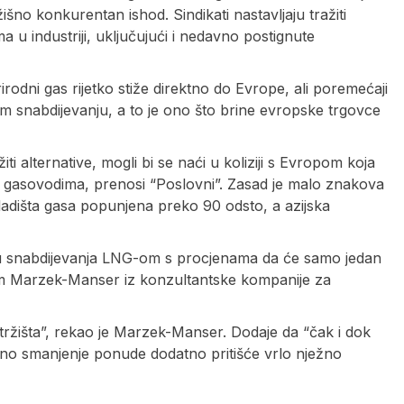
žišno konkurentan ishod. Sindikati nastavljaju tražiti
a u industriji, uključujući i nedavno postignute
irodni gas rijetko stiže direktno do Evrope, ali poremećaji
m snabdijevanju, a to je ono što brine evropske trgovce
iti alternative, mogli bi se naći u koliziji s Evropom koja
e gasovodima, prenosi “Poslovni”. Zasad je malo znakova
skladišta gasa popunjena preko 90 odsto, a azijska
edu snabdijevanja LNG-om s procjenama da će samo jedan
e Tom Marzek-Manser iz konzultantske kompanije za
tržišta”, rekao je Marzek-Manser. Dodaje da “čak i dok
jalno smanjenje ponude dodatno pritišće vrlo nježno