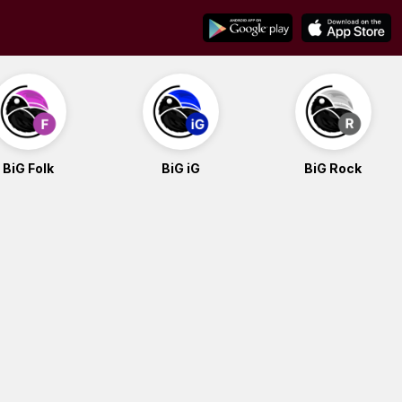
BiG Folk
BiG iG
BiG Rock