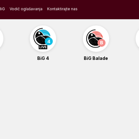
BiG
Vodič oglašavanja
Kontaktirajte nas
BiG 4
BiG Balade