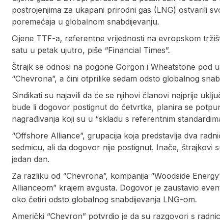
postrojenjima za ukapani prirodni gas (LNG) ostvarili svoj
poremećaja u globalnom snabdijevanju.
Cijene TTF-a, referentne vrijednosti na evropskom trži
satu u petak ujutro, piše “Financial Times”.
Štrajk se odnosi na pogone Gorgon i Wheatstone pod u
“Chevrona”, a čini otprilike sedam odsto globalnog sna
Sindikati su najavili da će se njihovi članovi najprije uklju
bude li dogovor postignut do četvrtka, planira se potp
nagrađivanja koji su u “skladu s referentnim standardima
“Offshore Alliance”, grupacija koja predstavlja dva radničk
sedmicu, ali da dogovor nije postignut. Inače, štrajkovi s
jedan dan.
Za razliku od “Chevrona”, kompanija “Woodside Energy” 
Allianceom” krajem avgusta. Dogovor je zaustavio event
oko četiri odsto globalnog snabdijevanja LNG-om.
Američki “Chevron” potvrdio je da su razgovori s radni