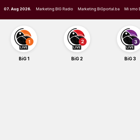
Skip
07. Aug 2026.
Marketing BIG Radio
Marketing BiGportal.ba
Mi smo 
to
content
BiG 1
BiG 2
BiG 3