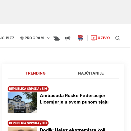
BIG BIZZ
PROGRAM
UŽIVO
TRENDING
NAJČITANIJE
REPUBLIKA SRPSKA / BIH
Ambasada Ruske Federacije:
Licemjerje u svom punom sjaju
REPUBLIKA SRPSKA / BIH
Dodik: Helez ekstremista koji