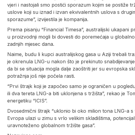
vjeri i nastojali smo postići sporazum kojim se postiže tr
uslove koji su iznad i izvan ekvivalentnih uslova s drugim
sporazume”, izvijestila je kompanija.
Prema pisanju “Financial Timesa”, australijski ukapani pr
u proizvodnji mogli bi dovesti do poremećaja u globalno
zadnjih mjesec dana.
Naime, budu li kupci australijskog gasa u Aziji trebali traž
je okrenula LNG-u nakon što je prekinuto snabdijevanj
da bi se situacija mogla dalje zaoštriti jer su evropska 
potražnja još nije počela rasti.
“Prvi štrajk koji je započeo samo je ograničen u pogl
ili dva tereta LNG-a biti uklonjena s tržišta”, rekao j
energetiku “ICIS”.
Dvosedmični štrajk “uklonio bi oko milion tona LNG-a s 
Evropa ulazi u zimu s vrlo velikim skladištima, potenci
uravnoteženo globalnom tržište gasa”.