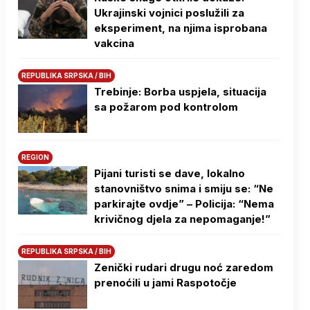
Ukrajinski vojnici poslužili za
eksperiment, na njima isprobana
vakcina
REPUBLIKA SRPSKA / BIH
Trebinje: Borba uspjela, situacija
sa požarom pod kontrolom
REGION
Pijani turisti se dave, lokalno
stanovništvo snima i smiju se: “Ne
parkirajte ovdje” – Policija: “Nema
krivičnog djela za nepomaganje!”
REPUBLIKA SRPSKA / BIH
Zenički rudari drugu noć zaredom
prenoćili u jami Raspotočje