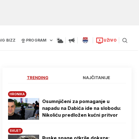
BIG BIZZ
PROGRAM
UŽIVO
TRENDING
NAJČITANIJE
HRONIKA
Osumnjičeni za pomaganje u
napadu na Dabića ide na slobodu:
Nikoliću predložen kućni pritvor
SVIJET
Ruske snage otkrile dokaze: