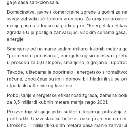
ga je sada sankcionisala.
Domaćinstva, javne i komercijalne zgrade u godini za n
svega zahvaljujući toplom vremenu. Za grejanje prostori
manje gasa u odnosu na godinu pre. “Energetsku efikasno
zgrada EU je postigla zahvaljujući visokim cenama gasa,
energije.
Smanjenje od najmanje sedam milijardi kubnih metara g
“promena u ponašanju”, energetskog siromaštva i prebac
u proseku za 0,6 stepeni, smanjeno je grejanje i upotre
Takođe, uštedama je doprinelo i energetsko siromaštvo:
računa, zbog čega su im ili domovi bili hladni ili su se pre
otpada ili nafte niskog kvaliteta.
Poboljšanje energetske efikasnosti zgrada, zamena bojl
za 3,5 milijardi kubnih metara manja nego 2021.
Proizvodnja struje je jedini sektor u kojem je potražnja z
prethodila. U izveštaju se beleže i neke promene u ener
utrošeno 11 milijardi kubnih metara gasa manje zahvaljuju