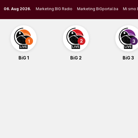
Skip
06. Aug 2026.
Marketing BIG Radio
Marketing BiGportal.ba
Mi smo 
to
content
BiG 1
BiG 2
BiG 3