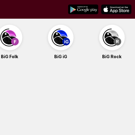
BiG Folk
BiG iG
BiG Rock