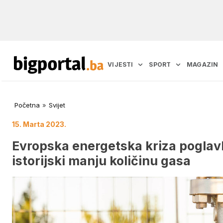
VIJESTI
SPORT
MAGAZIN
Početna
»
Svijet
15. Marta 2023.
Evropska energetska kriza poglavlj
istorijski manju količinu gasa