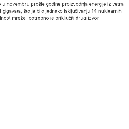
 u novembru prošle godine proizvodnja energije iz vetra
4 gigavata, što je bilo jednako isključivanju 14 nuklearnih
lnost mreže, potrebno je priključiti drugi izvor