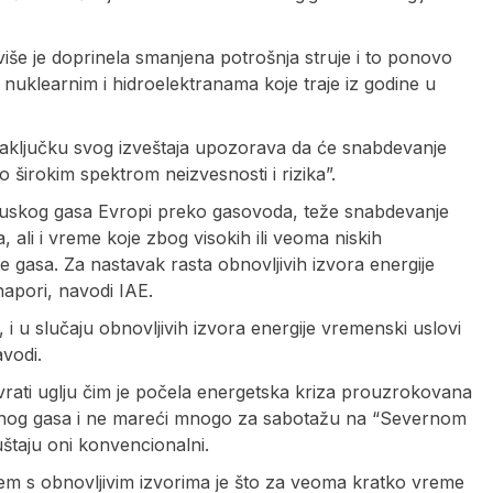
više je doprinela smanjena potrošnja struje i to ponovo
uklearnim i hidroelektranama koje traje iz godine u
zaključku svog izveštaja upozorava da će snabdevanje
 širokim spektrom neizvesnosti i rizika”.
uskog gasa Evropi preko gasovoda, teže snabdevanje
ali i vreme koje zbog visokih ili veoma niskih
e gasa. Za nastavak rasta obnovljivih izvora energije
 napori, navodi IAE.
, i u slučaju obnovljivih izvora energije vremenski uslovi
avodi.
rati uglju čim je počela energetska kriza prouzrokovana
njenog gasa i ne mareći mnogo za sabotažu na “Severnom
uštaju oni konvencionalni.
em s obnovljivim izvorima je što za veoma kratko vreme