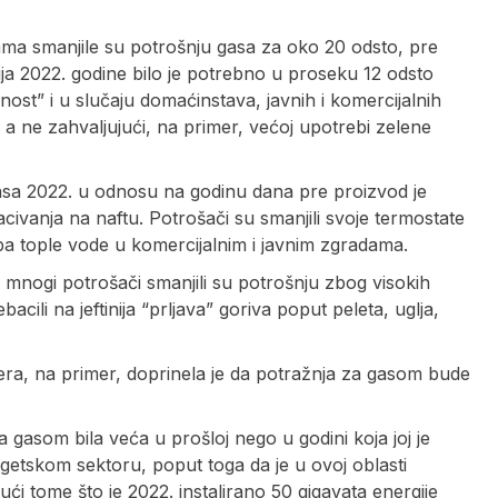
ama smanjile su potrošnju gasa za oko 20 odsto, pre
ja 2022. godine bilo je potrebno u proseku 12 odsto
st” i u slučaju domaćinstava, javnih i komercijalnih
 a ne zahvaljujući, na primer, većoj upotrebi zelene
asa 2022. u odnosu na godinu dana pre proizvod je
ivanja na naftu. Potrošači su smanjili svoje termostate
ba tople vode u komercijalnim i javnim zgradama.
 mnogi potrošači smanjili su potrošnju zbog visokih
bacili na jeftinija “prljava” goriva poput peleta, uglja,
era, na primer, doprinela je da potražnja za gasom bude
a gasom bila veća u prošloj nego u godini koja joj je
getskom sektoru, poput toga da je u ovoj oblasti
ći tome što je 2022. instalirano 50 gigavata energije