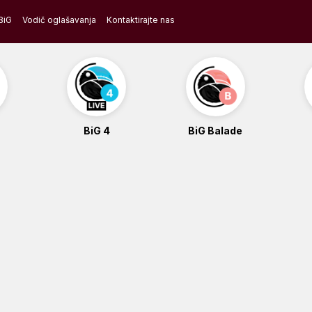
BiG
Vodič oglašavanja
Kontaktirajte nas
BiG 4
BiG Balade