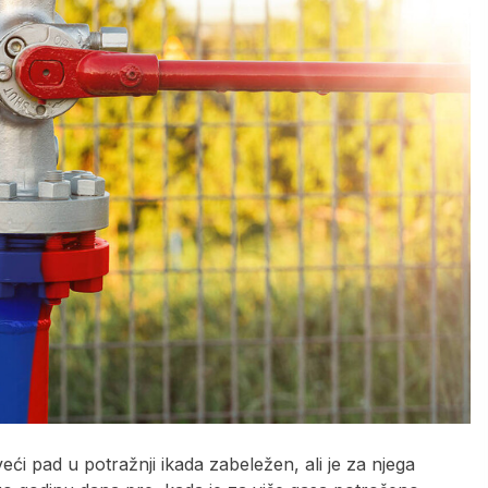
eći pad u potražnji ikada zabeležen, ali je za njega