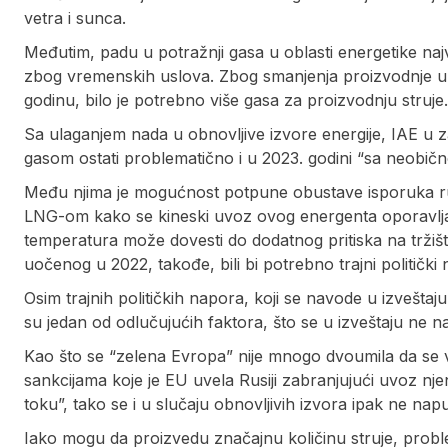
vetra i sunca.
Međutim, padu u potražnji gasa u oblasti energetike naj
zbog vremenskih uslova. Zbog smanjenja proizvodnje u n
godinu, bilo je potrebno više gasa za proizvodnju struje.
Sa ulaganjem nada u obnovljive izvore energije, IAE u 
gasom ostati problematično i u 2023. godini “sa neobično
Među njima je mogućnost potpune obustave isporuka r
LNG-om kako se kineski uvoz ovog energenta oporavlja, 
temperatura može dovesti do dodatnog pritiska na tržišt
uočenog u 2022, takođe, bili bi potrebno trajni politički
Osim trajnih političkih napora, koji se navode u izveštaju
su jedan od odlučujućih faktora, što se u izveštaju ne n
Kao što se “zelena Evropa” nije mnogo dvoumila da se v
sankcijama koje je EU uvela Rusiji zabranjujući uvoz 
toku”, tako se i u slučaju obnovljivih izvora ipak ne nap
Iako mogu da proizvedu značajnu količinu struje, probl