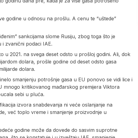
go godinu dana pre, kada je za više gasa potrošeno
ove godine u odnosu na prošlu. A cenu te “uštede”
viđenim” sankcijama slome Rusiju, zbog toga što je
 i zvanični podaci IAE.
 u 2021. na svega deset odsto u prošloj godini. Ali, dok
lijardom dolara, prošle godine od deset odsto gasa
lijarde dolara.
inelo smanjenju potrošnje gasa u EU ponovo se vidi lice i
 u EU mnogo kritikovanog mađarskog premijera Viktora
cala sebi u pluća.
ifikacija izvora snabdevanja ni veće oslanjanje na
nade, već toplo vreme i smanjenje proizvodnje u
sledeće godine može da dovede do sasvim suprotne
a, što se konstatuje i u izveštaju IAE, smanjenje