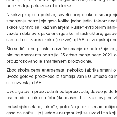
proizvodnje pokazuje obim krize.
Nikakvi propisi, uputstva, saveti i preporuke o smanjenju 
smanjenju potrošnje gasa koliko jedan jedini faktor: na
skače upravo sa “kažnjavanjem Rusije” evropskim sankci
vazduh dela evropske energetske infrastrukture, gaso
samo da se zamisli kako će izveštaj IAE o evropskoj ener
Što se tiče one prošle, najveće smanjenje potražnje za 
plavog energenta potrošio 25 odsto manje nego 2021. go
prouzrokovano je smanjenjem proizvodnje.
Zbog skoka cena energenata, nekoliko fabrika smanjilo j
uvoze gotove proizvode iz zemalja van EU umesto da ih
se u izveštaju IAE.
Uvoz gotovih proizvoda ili poluproizvoda, doveo je do t
osam odsto, iako su fabričke mašine bile zaustavljene 
Industrijski sektor, takođe, potrošio je oko sedam milij
gasa na naftu – još jedan energent koji se uvozi i za koj