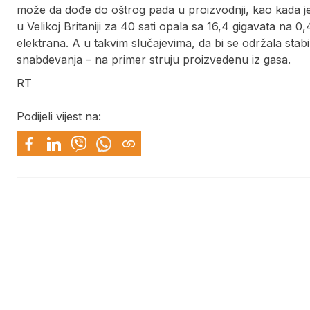
može da dođe do oštrog pada u proizvodnji, kao kada je
u Velikoj Britaniji za 40 sati opala sa 16,4 gigavata na 0,
elektrana. A u takvim slučajevima, da bi se održala stabi
snabdevanja – na primer struju proizvedenu iz gasa.
RT
Podijeli vijest na: