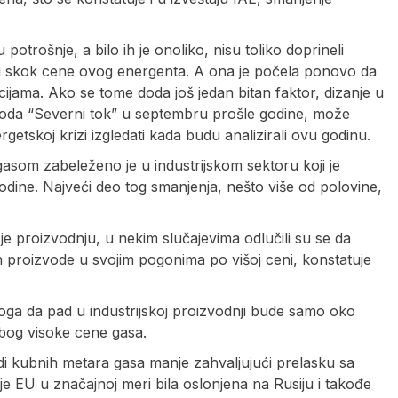
potrošnje, a bilo ih je onoliko, nisu toliko doprineli
gli skok cene ovog energenta. A ona je počela ponovo da
jama. Ako se tome doda još jedan bitan faktor, dizanje u
voda “Severni tok” u septembru prošle godine, može
getskoj krizi izgledati kada budu analizirali ovu godinu.
gasom zabeleženo je u industrijskom sektoru koji je
dine. Najveći deo tog smanjenja, nešto više od polovine,
e proizvodnju, u nekim slučajevima odlučili su se da
 proizvode u svojim pogonima po višoj ceni, konstatuje
oga da pad u industrijskoj proizvodnji bude samo oko
zbog visoke cene gasa.
ardi kubnih metara gasa manje zahvaljujući prelasku sa
i je EU u značajnoj meri bila oslonjena na Rusiju i takođe