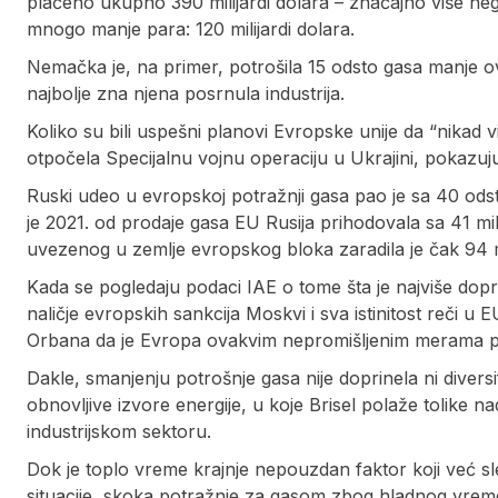
plaćeno ukupno 390 milijardi dolara – značajno više ne
mnogo manje para: 120 milijardi dolara.
Nemačka je, na primer, potrošila 15 odsto gasa manje 
najbolje zna njena posrnula industrija.
Koliko su bili uspešni planovi Evropske unije da “nikad 
otpočela Specijalnu vojnu operaciju u Ukrajini, pokazuju
Ruski udeo u evropskoj potražnji gasa pao je sa 40 odsto
je 2021. od prodaje gasa EU Rusija prihodovala sa 41 mi
uvezenog u zemlje evropskog bloka zaradila je čak 94 mi
Kada se pogledaju podaci IAE o tome šta je najviše dopr
naličje evropskih sankcija Moskvi i sva istinitost reči
Orbana da je Evropa ovakvim nepromišljenim merama pu
Dakle, smanjenju potrošnje gasa nije doprinela ni divers
obnovljive izvore energije, u koje Brisel polaže tolike 
industrijskom sektoru.
Dok je toplo vreme krajnje nepouzdan faktor koji već 
situacije, skoka potražnje za gasom zbog hladnog vremen