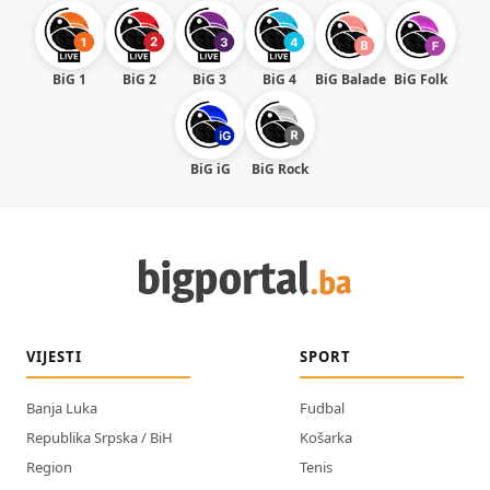
BiG 1
BiG 2
BiG 3
BiG 4
BiG Balade
BiG Folk
BiG iG
BiG Rock
VIJESTI
SPORT
Banja Luka
Fudbal
Republika Srpska / BiH
Košarka
Region
Tenis