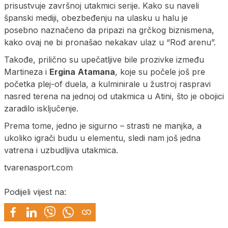
prisustvuje završnoj utakmici serije. Kako su naveli
španski mediji, obezbeđenju na ulasku u halu je
posebno naznačeno da pripazi na grčkog biznismena,
kako ovaj ne bi pronašao nekakav ulaz u “Rođ arenu”.
Takođe, prilično su upečatljive bile prozivke između
Martineza i
Ergina
Atamana
, koje su počele još pre
početka plej-of duela, a kulminirale u žustroj raspravi
nasred terena na jednoj od utakmica u Atini, što je obojici
zaradilo isključenje.
Prema tome, jedno je sigurno – strasti ne manjka, a
ukoliko igrači budu u elementu, sledi nam još jedna
vatrena i uzbudljiva utakmica.
tvarenasport.com
Podijeli vijest na: