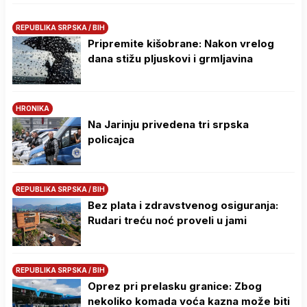
REPUBLIKA SRPSKA / BIH
Pripremite kišobrane: Nakon vrelog
dana stižu pljuskovi i grmljavina
HRONIKA
Na Јarinju privedena tri srpska
policajca
REPUBLIKA SRPSKA / BIH
Bez plata i zdravstvenog osiguranja:
Rudari treću noć proveli u jami
REPUBLIKA SRPSKA / BIH
Oprez pri prelasku granice: Zbog
nekoliko komada voća kazna može biti