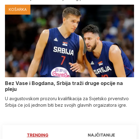
KOŠARKA
Bez Vase i Bogdana, Srbija traži druge opcije na
pleju
U avgustovskom prozoru kvalifikacija za Svjetsko prvenstvo
Srbija će još jednom biti bez svojih glavnih orgaizatora igre.
TRENDING
NAJČITANIJE