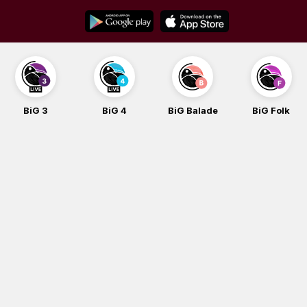
Skip
to
content
BiG 3
BiG 4
BiG Balade
BiG Folk