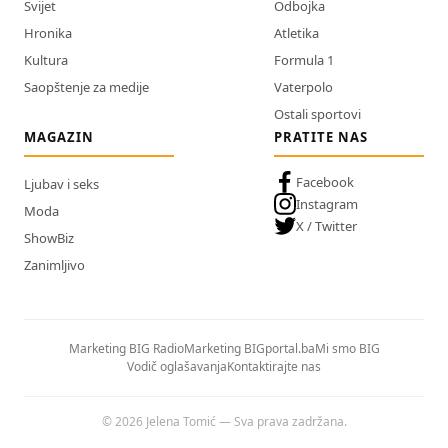
Svijet
Odbojka
Hronika
Atletika
Kultura
Formula 1
Saopštenje za medije
Vaterpolo
Ostali sportovi
MAGAZIN
PRATITE NAS
Facebook
Ljubav i seks
Instagram
Moda
X / Twitter
ShowBiz
Zanimljivo
Marketing BIG Radio
Marketing BIGportal.ba
Mi smo BIG
Vodič oglašavanja
Kontaktirajte nas
© 2026 Jelena Tomić — Sva prava zadržana.