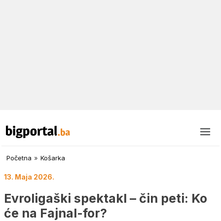
Početna
»
Košarka
13. Maja 2026.
Evroligaški spektakl – čin peti: Ko
će na Fajnal-for?