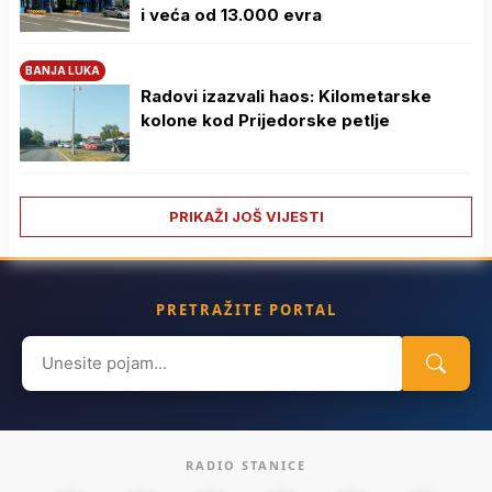
i veća od 13.000 evra
BANJA LUKA
Radovi izazvali haos: Kilometarske
kolone kod Prijedorske petlje
PRIKAŽI JOŠ VIJESTI
PRETRAŽITE PORTAL
Search
for:
RADIO STANICE