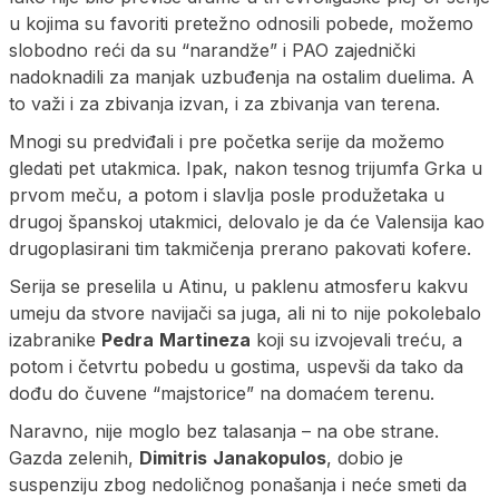
u kojima su favoriti pretežno odnosili pobede, možemo
slobodno reći da su “narandže” i PAO zajednički
nadoknadili za manjak uzbuđenja na ostalim duelima. A
to važi i za zbivanja izvan, i za zbivanja van terena.
Mnogi su predviđali i pre početka serije da možemo
gledati pet utakmica. Ipak, nakon tesnog trijumfa Grka u
prvom meču, a potom i slavlja posle produžetaka u
drugoj španskoj utakmici, delovalo je da će Valensija kao
drugoplasirani tim takmičenja prerano pakovati kofere.
Serija se preselila u Atinu, u paklenu atmosferu kakvu
umeju da stvore navijači sa juga, ali ni to nije pokolebalo
izabranike
Pedra
Martineza
koji su izvojevali treću, a
potom i četvrtu pobedu u gostima, uspevši da tako da
dođu do čuvene “majstorice” na domaćem terenu.
Naravno, nije moglo bez talasanja – na obe strane.
Gazda zelenih,
Dimitris
Janakopulos
, dobio je
suspenziju zbog nedoličnog ponašanja i neće smeti da