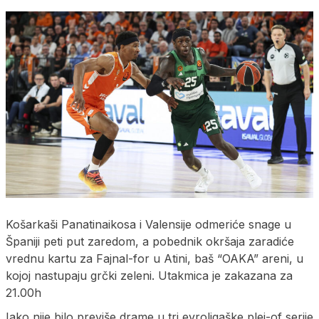
Košarkaši Panatinaikosa i Valensije odmeriće snage u
Španiji peti put zaredom, a pobednik okršaja zaradiće
vrednu kartu za Fajnal-for u Atini, baš “OAKA” areni, u
kojoj nastupaju grčki zeleni. Utakmica je zakazana za
21.00h
Iako nije bilo previše drame u tri evroligaške plej-of serije