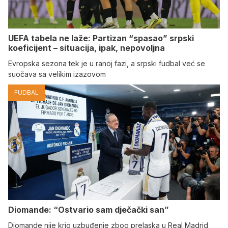
UEFA tabela ne laže: Partizan “spasao” srpski
koeficijent – situacija, ipak, nepovoljna
Evropska sezona tek je u ranoj fazi, a srpski fudbal već se
suočava sa velikim izazovom
FUDBAL
Diomande: “Ostvario sam dječački san”
Diomande nije krio uzbuđenje zbog prelaska u Real Madrid