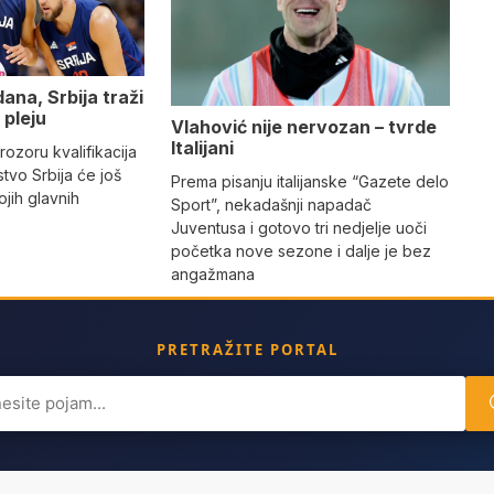
ana, Srbija traži
 pleju
Vlahović nije nervozan – tvrde
Italijani
ozoru kvalifikacija
tvo Srbija će još
Prema pisanju italijanske “Gazete delo
ojih glavnih
Sport”, nekadašnji napadač
Juventusa i gotovo tri nedjelje uoči
početka nove sezone i dalje je bez
angažmana
PRETRAŽITE PORTAL
ch