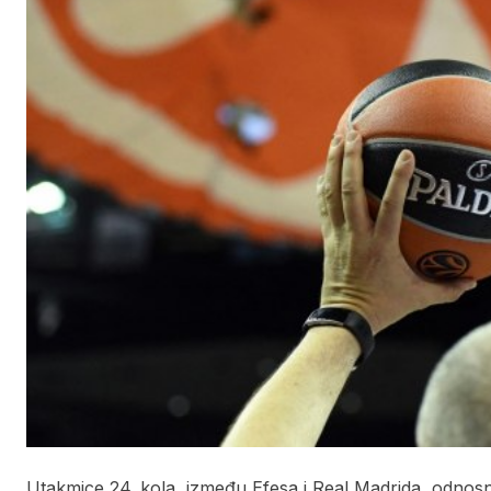
Utakmice 24. kola, između Efesa i Real Madrida, odnosn