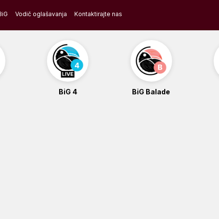
BiG
Vodič oglašavanja
Kontaktirajte nas
BiG 4
BiG Balade