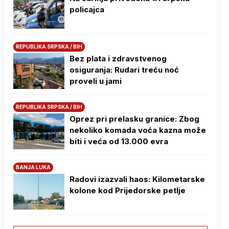
policajca
REPUBLIKA SRPSKA / BIH
Bez plata i zdravstvenog
osiguranja: Rudari treću noć
proveli u jami
REPUBLIKA SRPSKA / BIH
Oprez pri prelasku granice: Zbog
nekoliko komada voća kazna može
biti i veća od 13.000 evra
BANJA LUKA
Radovi izazvali haos: Kilometarske
kolone kod Prijedorske petlje