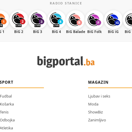
RADIO STANICE
G 1
BiG 2
BiG 3
BiG 4
BiG Balade
BiG Folk
BiG iG
BiG
SPORT
MAGAZIN
Fudbal
Ljubav i seks
Košarka
Moda
Tenis
ShowBiz
Odbojka
Zanimljivo
Atletika