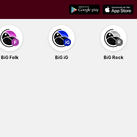
BiG Folk
BiG iG
BiG Rock