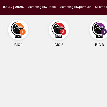
Skip
07. Aug 2026.
Marketing BIG Radio
Marketing BiGportal.ba
Mi smo 
to
content
BiG 1
BiG 2
BiG 3