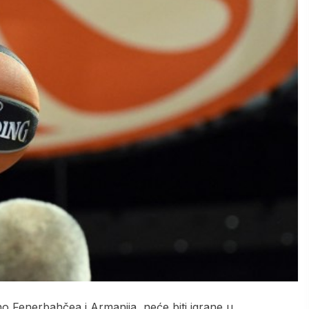
o Fenerbahčea i Armanija, neće biti igrane u