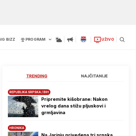
BIG BIZZ
PROGRAM
UŽIVO
TRENDING
NAJČITANIJE
REPUBLIKA SRPSKA / BIH
Pripremite kišobrane: Nakon
vrelog dana stižu pljuskovi i
grmljavina
HRONIKA
Na Јarinju privedena tri srpska