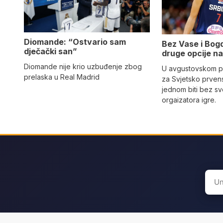
Diomande: “Ostvario sam
Bez Vase i Bogd
dječački san”
druge opcije na
Diomande nije krio uzbuđenje zbog
U avgustovskom pr
prelaska u Real Madrid
za Svjetsko prvens
jednom biti bez sv
orgaizatora igre.
Sear
for: