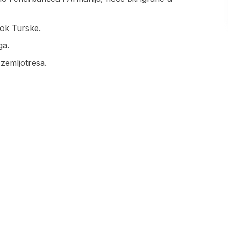
tok Turske.
ga.
 zemljotresa.