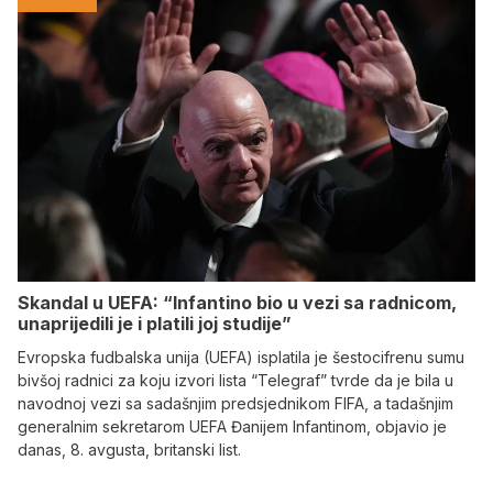
Skandal u UEFA: “Infantino bio u vezi sa radnicom,
unaprijedili je i platili joj studije”
Evropska fudbalska unija (UEFA) isplatila je šestocifrenu sumu
bivšoj radnici za koju izvori lista “Telegraf” tvrde da je bila u
navodnoj vezi sa sadašnjim predsjednikom FIFA, a tadašnjim
generalnim sekretarom UEFA Đanijem Infantinom, objavio je
danas, 8. avgusta, britanski list.