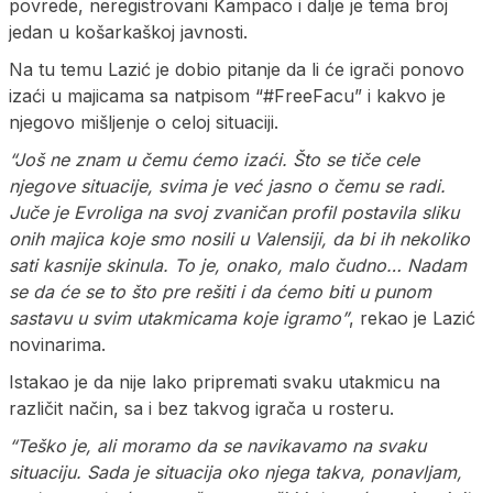
povrede, neregistrovani Kampaco i dalje je tema broj
jedan u košarkaškoj javnosti.
Na tu temu Lazić je dobio pitanje da li će igrači ponovo
izaći u majicama sa natpisom “#FreeFacu” i kakvo je
njegovo mišljenje o celoj situaciji.
“Još ne znam u čemu ćemo izaći. Što se tiče cele
njegove situacije, svima je već jasno o čemu se radi.
Juče je Evroliga na svoj zvaničan profil postavila sliku
onih majica koje smo nosili u Valensiji, da bi ih nekoliko
sati kasnije skinula. To je, onako, malo čudno… Nadam
se da će se to što pre rešiti i da ćemo biti u punom
sastavu u svim utakmicama koje igramo”
, rekao je Lazić
novinarima.
Istakao je da nije lako pripremati svaku utakmicu na
različit način, sa i bez takvog igrača u rosteru.
“Teško je, ali moramo da se navikavamo na svaku
situaciju. Sada je situacija oko njega takva, ponavljam,