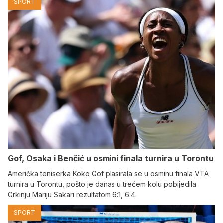
SPORT
Gof, Osaka i Benčić u osmini finala turnira u Torontu
Američka teniserka Koko Gof plasirala se u osminu finala VTA
turnira u Torontu, pošto je danas u trećem kolu pobijedila
Grkinju Mariju Sakari rezultatom 6:1, 6:4.
SPORT