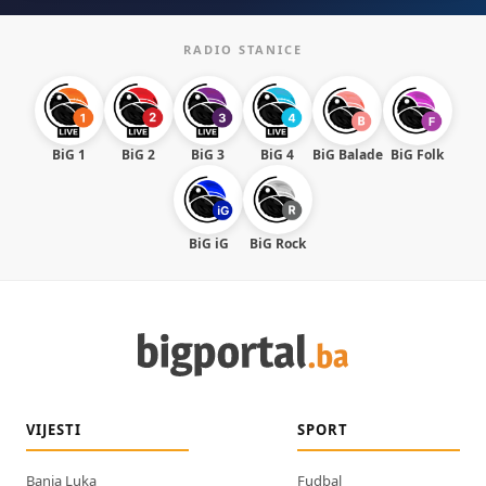
RADIO STANICE
BiG 1
BiG 2
BiG 3
BiG 4
BiG Balade
BiG Folk
BiG iG
BiG Rock
VIJESTI
SPORT
Banja Luka
Fudbal