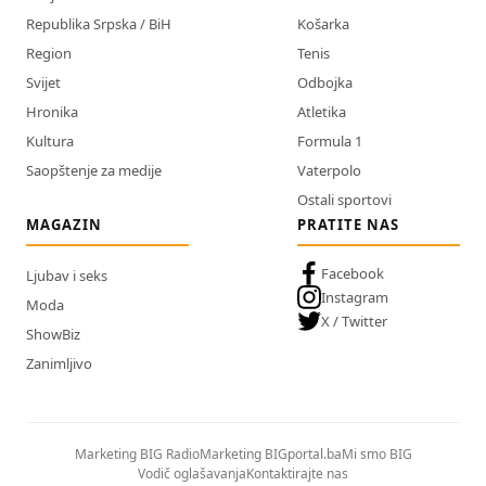
Republika Srpska / BiH
Košarka
Region
Tenis
Svijet
Odbojka
Hronika
Atletika
Kultura
Formula 1
Saopštenje za medije
Vaterpolo
Ostali sportovi
MAGAZIN
PRATITE NAS
Facebook
Ljubav i seks
Instagram
Moda
X / Twitter
ShowBiz
Zanimljivo
Marketing BIG Radio
Marketing BIGportal.ba
Mi smo BIG
Vodič oglašavanja
Kontaktirajte nas