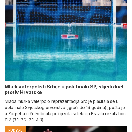
Mladi vaterpolisti Srbije u polufinalu SP, slijedi duel
protiv Hrvatske
Mlada muška vaterpolo reprezentacija Srbije plasirala se u
polufinale Svjetskog prvenstva (igrači do 16 godina), pošto je
u Zagrebu u četvrtfinalu pobijedila selekciju Brazila rezultatom
11:7 (3:1, 2:2, 2:1, 4:3).
FUDBAL