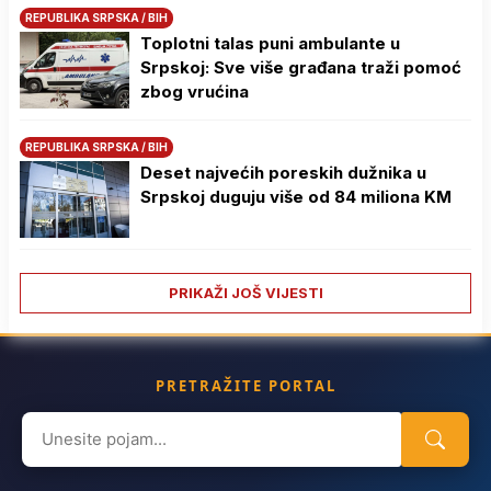
REPUBLIKA SRPSKA / BIH
Toplotni talas puni ambulante u
Srpskoj: Sve više građana traži pomoć
zbog vrućina
REPUBLIKA SRPSKA / BIH
Deset najvećih poreskih dužnika u
Srpskoj duguju više od 84 miliona KM
PRIKAŽI JOŠ VIJESTI
PRETRAŽITE PORTAL
Search
for: