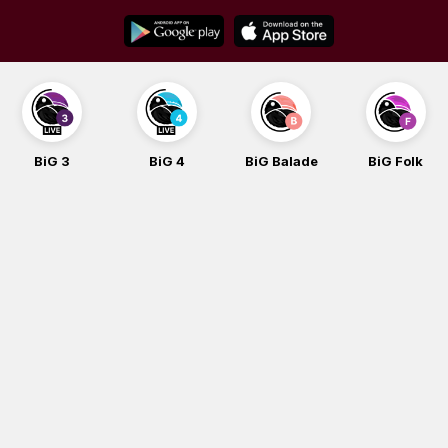
Skip
to
content
BiG 3
BiG 4
BiG Balade
BiG Folk