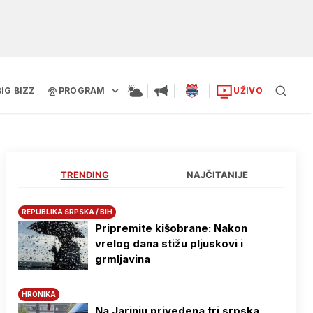
BIG BIZZ
PROGRAM
UŽIVO
TRENDING
NAJČITANIJE
REPUBLIKA SRPSKA / BIH
Pripremite kišobrane: Nakon
vrelog dana stižu pljuskovi i
grmljavina
HRONIKA
Na Јarinju privedena tri srpska