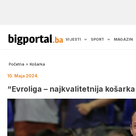
VIJESTI
SPORT
MAGAZIN
Početna
»
Košarka
10. Maja 2024.
“Evroliga – najkvalitetnija košarka