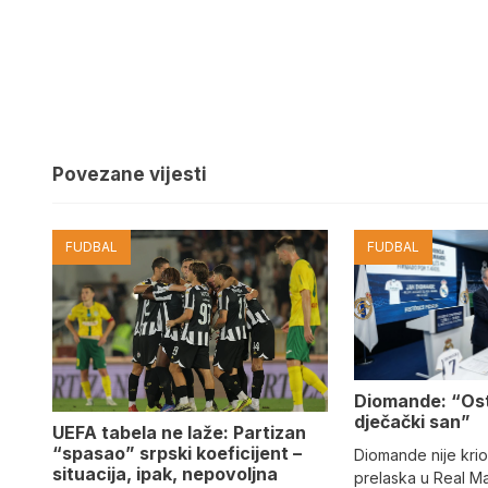
Povezane vijesti
FUDBAL
FUDBAL
Diomande: “Os
dječački san”
UEFA tabela ne laže: Partizan
“spasao” srpski koeficijent –
Diomande nije kri
situacija, ipak, nepovoljna
prelaska u Real M