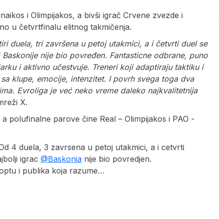
naikos i Olimpijakos, a bivši igrač Crvene zvezde i
o u četvrtfinalu elitnog takmičenja.
i duela, tri završena u petoj utakmici, a i četvrti duel se
č Baskonije nije bio povređen. Fantasticne odbrane, puno
ku i aktivno učestvuje. Treneri koji adaptiraju taktiku i
a klupe, emocije, intenzitet. I povrh svega toga dva
ima. Evroliga je već neko vreme daleko najkvalitetnija
mreži X.
, a polufinalne parove čine Real – Olimpijakos i PAO -
 Od 4 duela, 3 zavrsena u petoj utakmici, a i cetvrti
bolji igrac
@Baskonia
nije bio povredjen.
loptu i publika koja razume…