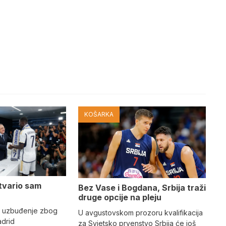
KOŠARKA
tvario sam
Bez Vase i Bogdana, Srbija traži
druge opcije na pleju
o uzbuđenje zbog
U avgustovskom prozoru kvalifikacija
adrid
za Svjetsko prvenstvo Srbija će još