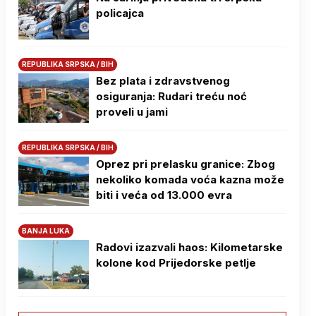
policajca
REPUBLIKA SRPSKA / BIH
Bez plata i zdravstvenog
osiguranja: Rudari treću noć
proveli u jami
REPUBLIKA SRPSKA / BIH
Oprez pri prelasku granice: Zbog
nekoliko komada voća kazna može
biti i veća od 13.000 evra
BANJA LUKA
Radovi izazvali haos: Kilometarske
kolone kod Prijedorske petlje