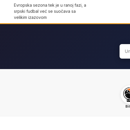
Evropska sezona tek je u ranoj fazi, a
srpski fudbal već se suočava sa
velikim izazovom
Sear
for:
Bi