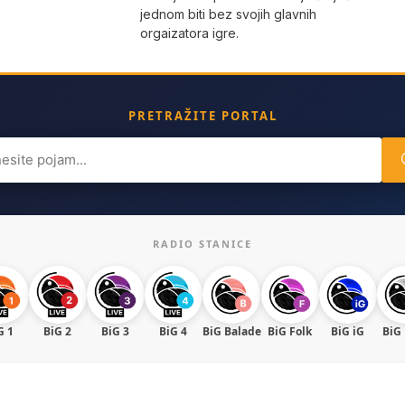
jednom biti bez svojih glavnih
orgaizatora igre.
PRETRAŽITE PORTAL
ch
RADIO STANICE
G 1
BiG 2
BiG 3
BiG 4
BiG Balade
BiG Folk
BiG iG
BiG