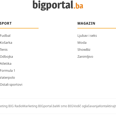
SPORT
MAGAZIN
Fudbal
Ljubav i seks
Košarka
Moda
Tenis
ShowBiz
Odbojka
Zanimljivo
Atletika
Formula 1
Vaterpolo
Ostali sportovi
eting BIG Radio
Marketing BIGportal.ba
Mi smo BIG
Vodič oglašavanja
Kontaktiraj