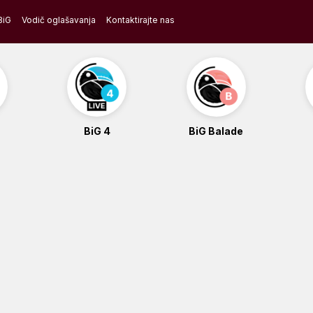
BiG
Vodič oglašavanja
Kontaktirajte nas
BiG 4
BiG Balade