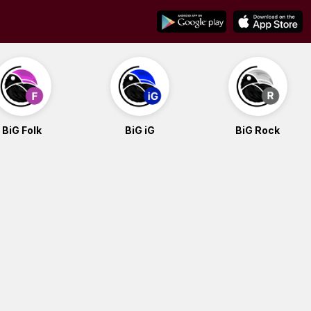
BiG Folk
BiG iG
BiG Rock