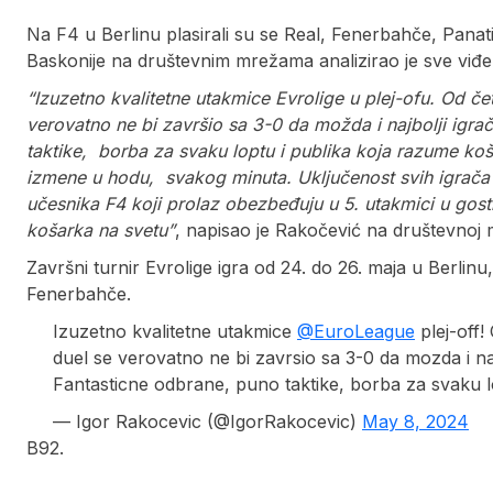
Na F4 u Berlinu plasirali su se Real, Fenerbahče, Panati
Baskonije na društevnim mrežama analizirao je sve viđen
“Izuzetno kvalitetne utakmice Evrolige u plej-ofu. Od četir
verovatno ne bi završio sa 3-0 da možda i najbolji igra
taktike, borba za svaku loptu i publika koja razume košar
izmene u hodu, svakog minuta. Uključenost svih igrača s
učesnika F4 koji prolaz obezbeđuju u 5. utakmici u gost
košarka na svetu”
, napisao je Rakočević na društevnoj 
Završni turnir Evrolige igra od 24. do 26. maja u Berlinu
Fenerbahče.
Izuzetno kvalitetne utakmice
@EuroLeague
plej-off!
duel se verovatno ne bi zavrsio sa 3-0 da mozda i naj
Fantasticne odbrane, puno taktike, borba za svaku 
— Igor Rakocevic (@IgorRakocevic)
May 8, 2024
B92.