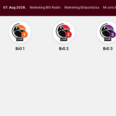
Skip
07. Aug 2026.
Marketing BIG Radio
Marketing BiGportal.ba
Mi smo 
to
content
BiG 1
BiG 2
BiG 3