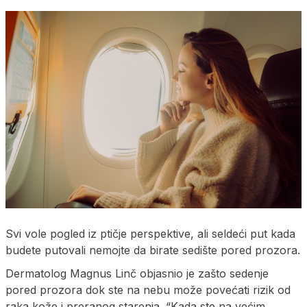
Svi vole pogled iz ptičje perspektive, ali seldeći put kada
budete putovali nemojte da birate sedište pored prozora.
Dermatolog Magnus Linč objasnio je zašto sedenje
pored prozora dok ste na nebu može povećati rizik od
raka kože i preranog starenja. “Kada ste na većim