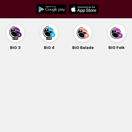
Skip
to
content
BiG 3
BiG 4
BiG Balade
BiG Folk