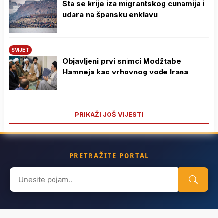
Šta se krije iza migrantskog cunamija i
udara na špansku enklavu
SVIJET
Objavljeni prvi snimci Modžtabe
Hamneja kao vrhovnog vođe Irana
PRIKAŽI JOŠ VIJESTI
PRETRAŽITE PORTAL
Search
for: