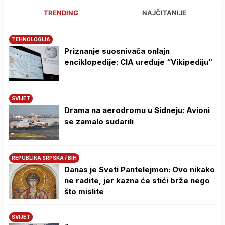
TRENDING
NAJČITANIJE
TEHNOLOGIJA
Priznanje suosnivača onlajn
enciklopedije: CIA uređuje “Vikipediju”
SVIJET
Drama na aerodromu u Sidneju: Avioni
se zamalo sudarili
REPUBLIKA SRPSKA / BIH
Danas je Sveti Pantelejmon: Ovo nikako
ne radite, jer kazna će stići brže nego
što mislite
SVIJET