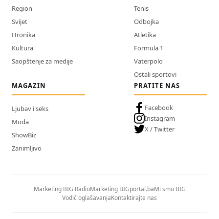
Region
Tenis
Svijet
Odbojka
Hronika
Atletika
Kultura
Formula 1
Saopštenje za medije
Vaterpolo
Ostali sportovi
MAGAZIN
PRATITE NAS
Facebook
Ljubav i seks
Instagram
Moda
X / Twitter
ShowBiz
Zanimljivo
Marketing BIG Radio
Marketing BIGportal.ba
Mi smo BIG
Vodič oglašavanja
Kontaktirajte nas