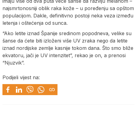
imaju više od dva puta veće šanse da razviju melanom –
najsmrtonosniji oblik raka kože – u poređenju sa opštom
populacijom. Dakle, definitivno postoji neka veza između
letenja i oštećenja od sunca.
“Ako letite iznad Španije sredinom popodneva, velike su
šanse da ćete biti izloženi više UV zraka nego da letite
iznad nordijske zemlje kasnije tokom dana. Što smo bliže
ekvatoru, jači je UV intenzitet”, rekao je on, a prenosi
“Njuzvik”.
Podijeli vijest na: