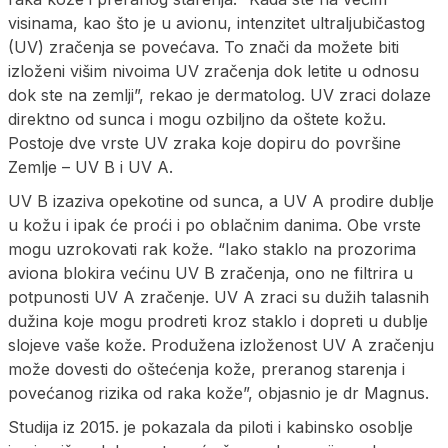
visinama, kao što je u avionu, intenzitet ultraljubičastog
(UV) zračenja se povećava. To znači da možete biti
izloženi višim nivoima UV zračenja dok letite u odnosu
dok ste na zemlji”, rekao je dermatolog. UV zraci dolaze
direktno od sunca i mogu ozbiljno da oštete kožu.
Postoje dve vrste UV zraka koje dopiru do površine
Zemlje – UV B i UV A.
UV B izaziva opekotine od sunca, a UV A prodire dublje
u kožu i ipak će proći i po oblačnim danima. Obe vrste
mogu uzrokovati rak kože. “Iako staklo na prozorima
aviona blokira većinu UV B zračenja, ono ne filtrira u
potpunosti UV A zračenje. UV A zraci su dužih talasnih
dužina koje mogu prodreti kroz staklo i dopreti u dublje
slojeve vaše kože. Produžena izloženost UV A zračenju
može dovesti do oštećenja kože, preranog starenja i
povećanog rizika od raka kože”, objasnio je dr Magnus.
Studija iz 2015. je pokazala da piloti i kabinsko osoblje