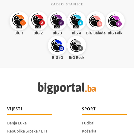
RADIO STANICE
BiG 1
BiG 2
BiG 3
BiG 4
BiG Balade
BiG Folk
BiG iG
BiG Rock
VIJESTI
SPORT
Banja Luka
Fudbal
Republika Srpska / BiH
Košarka