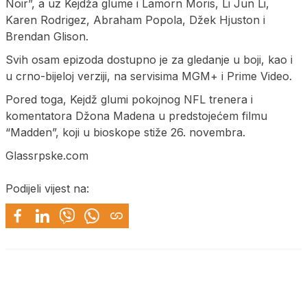
Noir”, a uz Kejdža glume i Lamorn Moris, Li Jun Li,
Karen Rodrigez, Abraham Popola, Džek Hjuston i
Brendan Glison.
Svih osam epizoda dostupno je za gledanje u boji, kao i
u crno-bijeloj verziji, na servisima MGM+ i Prime Video.
Pored toga, Kejdž glumi pokojnog NFL trenera i
komentatora Džona Madena u predstojećem filmu
“Madden”, koji u bioskope stiže 26. novembra.
Glassrpske.com
Podijeli vijest na: