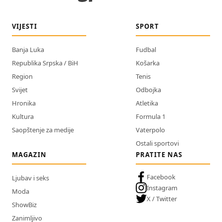
VIJESTI
SPORT
Banja Luka
Fudbal
Republika Srpska / BiH
Košarka
Region
Tenis
Svijet
Odbojka
Hronika
Atletika
Kultura
Formula 1
Saopštenje za medije
Vaterpolo
Ostali sportovi
MAGAZIN
PRATITE NAS
Facebook
Ljubav i seks
Instagram
Moda
X / Twitter
ShowBiz
Zanimljivo