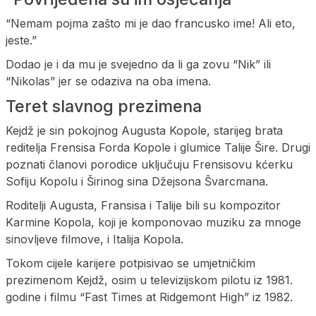
“Nemam pojma zašto mi je dao francusko ime! Ali eto,
jeste.”
Dodao je i da mu je svejedno da li ga zovu “Nik” ili
“Nikolas” jer se odaziva na oba imena.
Teret slavnog prezimena
Kejdž je sin pokojnog Augusta Kopole, starijeg brata
reditelja Frensisa Forda Kopole i glumice Talije Šire. Drugi
poznati članovi porodice uključuju Frensisovu kćerku
Sofiju Kopolu i Širinog sina Džejsona Švarcmana.
Roditelji Augusta, Fransisa i Talije bili su kompozitor
Karmine Kopola, koji je komponovao muziku za mnoge
sinovljeve filmove, i Italija Kopola.
Tokom cijele karijere potpisivao se umjetničkim
prezimenom Kejdž, osim u televizijskom pilotu iz 1981.
godine i filmu “Fast Times at Ridgemont High” iz 1982.