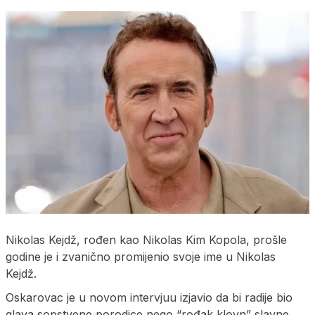
Nikolas Kejdž, rođen kao Nikolas Kim Kopola, prošle
godine je i zvanično promijenio svoje ime u Nikolas
Kejdž.
Oskarovac je u novom intervjuu izjavio da bi radije bio
glava sopstvene porodice nego “rođak klovn” slavne