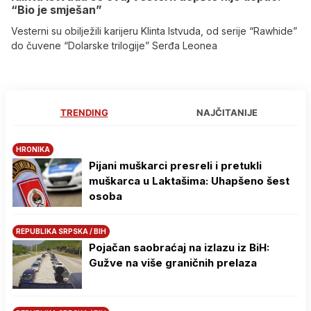
“Bio je smješan”
Vesterni su obilježili karijeru Klinta Istvuda, od serije “Rawhide”
do čuvene “Dolarske trilogije” Serđa Leonea
TRENDING
NAJČITANIJE
HRONIKA
Pijani muškarci presreli i pretukli
muškarca u Laktašima: Uhapšeno šest
osoba
REPUBLIKA SRPSKA / BIH
Pojačan saobraćaj na izlazu iz BiH:
Gužve na više graničnih prelaza