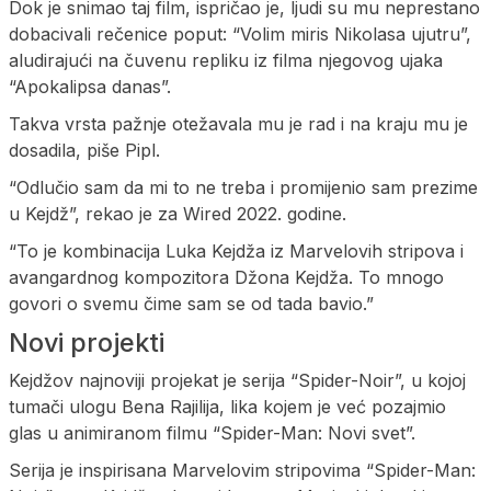
Dok je snimao taj film, ispričao je, ljudi su mu neprestano
dobacivali rečenice poput: “Volim miris Nikolasa ujutru”,
aludirajući na čuvenu repliku iz filma njegovog ujaka
“Apokalipsa danas”.
Takva vrsta pažnje otežavala mu je rad i na kraju mu je
dosadila, piše Pipl.
“Odlučio sam da mi to ne treba i promijenio sam prezime
u Kejdž”, rekao je za Wired 2022. godine.
“To je kombinacija Luka Kejdža iz Marvelovih stripova i
avangardnog kompozitora Džona Kejdža. To mnogo
govori o svemu čime sam se od tada bavio.”
Novi projekti
Kejdžov najnoviji projekat je serija “Spider-Noir”, u kojoj
tumači ulogu Bena Rajilija, lika kojem je već pozajmio
glas u animiranom filmu “Spider-Man: Novi svet”.
Serija je inspirisana Marvelovim stripovima “Spider-Man: