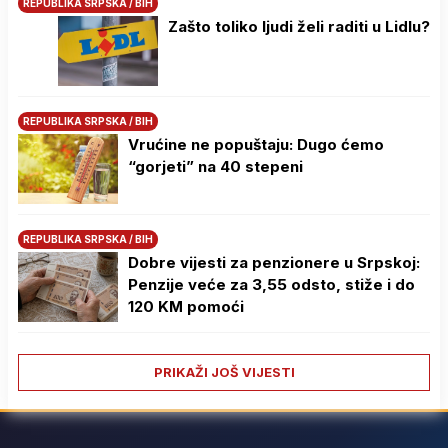
REPUBLIKA SRPSKA / BIH
Zašto toliko ljudi želi raditi u Lidlu?
REPUBLIKA SRPSKA / BIH
Vrućine ne popuštaju: Dugo ćemo
“gorjeti” na 40 stepeni
REPUBLIKA SRPSKA / BIH
Dobre vijesti za penzionere u Srpskoj:
Penzije veće za 3,55 odsto, stiže i do
120 KM pomoći
PRIKAŽI JOŠ VIJESTI