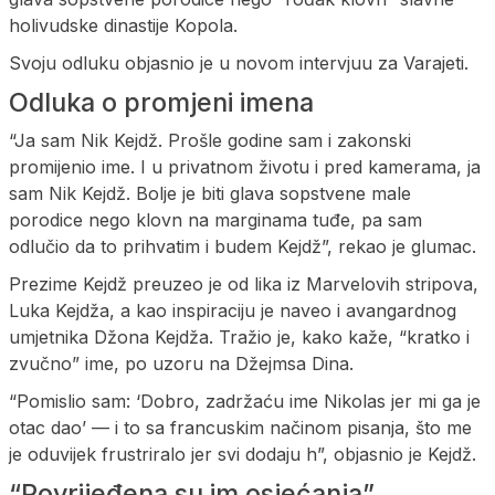
holivudske dinastije Kopola.
Svoju odluku objasnio je u novom intervjuu za Varajeti.
Odluka o promjeni imena
“Ja sam Nik Kejdž. Prošle godine sam i zakonski
promijenio ime. I u privatnom životu i pred kamerama, ja
sam Nik Kejdž. Bolje je biti glava sopstvene male
porodice nego klovn na marginama tuđe, pa sam
odlučio da to prihvatim i budem Kejdž”, rekao je glumac.
Prezime Kejdž preuzeo je od lika iz Marvelovih stripova,
Luka Kejdža, a kao inspiraciju je naveo i avangardnog
umjetnika Džona Kejdža. Tražio je, kako kaže, “kratko i
zvučno” ime, po uzoru na Džejmsa Dina.
“Pomislio sam: ‘Dobro, zadržaću ime Nikolas jer mi ga je
otac dao’ — i to sa francuskim načinom pisanja, što me
je oduvijek frustriralo jer svi dodaju h”, objasnio je Kejdž.
“Povrijeđena su im osjećanja”