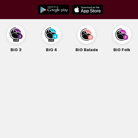
Skip
to
content
BiG 3
BiG 4
BiG Balade
BiG Folk