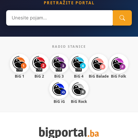
PRETRAŽITE PORTAL
Search
for:
RADIO STANICE
BiG 1
BiG 2
BiG 3
BiG 4
BiG Balade
BiG Folk
BiG iG
BiG Rock