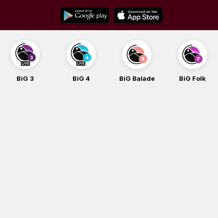
Skip
to
content
BiG 3
BiG 4
BiG Balade
BiG Folk