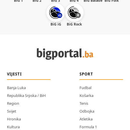
BiG 1
BiG 2
BiG 3
BiG 4
BiG Balade
BiG Folk
BiG iG
BiG Rock
VIJESTI
SPORT
Banja Luka
Fudbal
Republika Srpska / BiH
Košarka
Region
Tenis
Svijet
Odbojka
Hronika
Atletika
Kultura
Formula 1