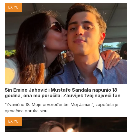
EX YU
Sin Emine Jahović i Mustafe Sandala napunio 18
godina, ona mu poručila: Zauvijek tvoj najveći fan
“Zvanično 18. Moje prvorođenče. Moj Jaman”, započela je
pjevačica poruka sinu
EX YU