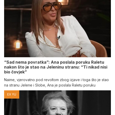
“Sad nema povratka”: Ana poslala poruku Raletu
nakon što je stao na Jeleninu stranu: “Ti nikad nisi
bio čovjek”
Naime, vjerovatno pod revoltom zbog izjave i toga što je stao
na stranu Jelene i Slobe, Ana je poslala Raletu poruku
EX YU