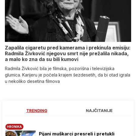
Zapalila cigaretu pred kamerama i prekinula emisiju:
Radmila Živković njegovu smrt nije prežalila nikada,
a malo ko zna da su bili kumovi
Radmila Živković bila je filmska, pozorišna i televizijska
glumica. Karijeru je počela krajem šezdesetih, da bi otad igrala
u nekoliko desetina filmova
TRENDING
NAJČITANIJE
HRONIKA
Pijani muškarci presreli i pretukli