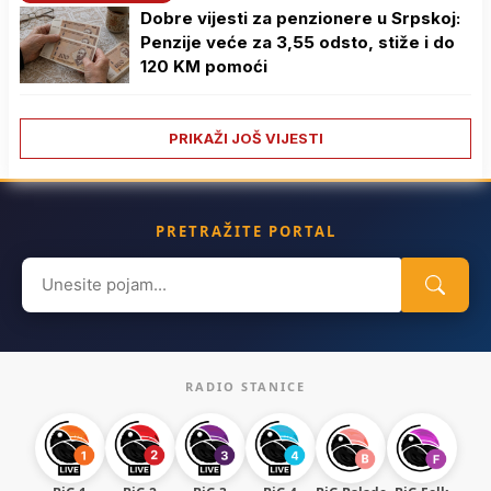
Dobre vijesti za penzionere u Srpskoj:
Penzije veće za 3,55 odsto, stiže i do
120 KM pomoći
PRIKAŽI JOŠ VIJESTI
PRETRAŽITE PORTAL
Search
for:
RADIO STANICE