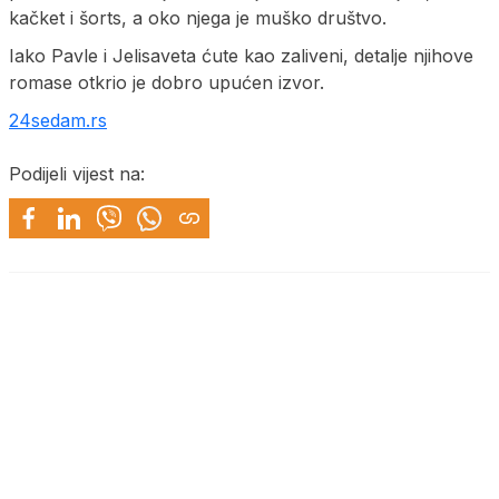
kačket i šorts, a oko njega je muško društvo.
Iako Pavle i Jelisaveta ćute kao zaliveni, detalje njihove
romase otkrio je dobro upućen izvor.
24sedam.rs
Podijeli vijest na: