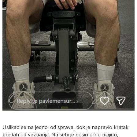
Uslikao se na jednoj od sprava, dok je napravio kratak
predah od vežbanja. Na sebi je nosio crnu majicu,