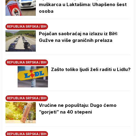
muškarca u Laktašima: Uhapšeno šest
osoba
REPUBLIKA SRPSKA / BIH
Pojačan saobraćaj na izlazu iz BiH:
Gužve na više graničnih prelaza
REPUBLIKA SRPSKA / BIH
Zašto toliko ljudi želi raditi u Lidlu?
REPUBLIKA SRPSKA / BIH
Vrućine ne popuštaju: Dugo ćemo
“gorjeti” na 40 stepeni
REPUBLIKA SRPSKA / BIH