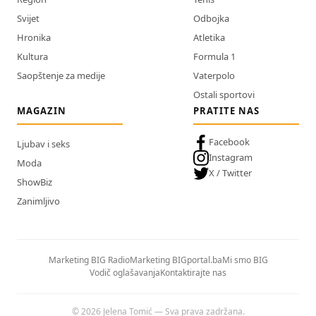
Svijet
Odbojka
Hronika
Atletika
Kultura
Formula 1
Saopštenje za medije
Vaterpolo
Ostali sportovi
MAGAZIN
PRATITE NAS
Facebook
Ljubav i seks
Instagram
Moda
X / Twitter
ShowBiz
Zanimljivo
Marketing BIG Radio
Marketing BIGportal.ba
Mi smo BIG
Vodič oglašavanja
Kontaktirajte nas
© 2026 Jelena Tomić — Sva prava zadržana.