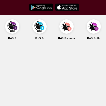
Skip
to
content
BiG 3
BiG 4
BiG Balade
BiG Folk