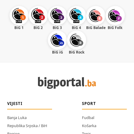
BiG 1
BiG 2
BiG 3
BiG 4
BiG Balade
BiG Folk
BiG iG
BiG Rock
VIJESTI
SPORT
Banja Luka
Fudbal
Republika Srpska / BiH
Košarka
Region
Tenis