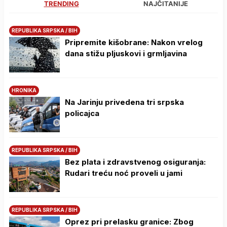
TRENDING
NAJČITANIJE
REPUBLIKA SRPSKA / BIH
Pripremite kišobrane: Nakon vrelog
dana stižu pljuskovi i grmljavina
HRONIKA
Na Јarinju privedena tri srpska
policajca
REPUBLIKA SRPSKA / BIH
Bez plata i zdravstvenog osiguranja:
Rudari treću noć proveli u jami
REPUBLIKA SRPSKA / BIH
Oprez pri prelasku granice: Zbog