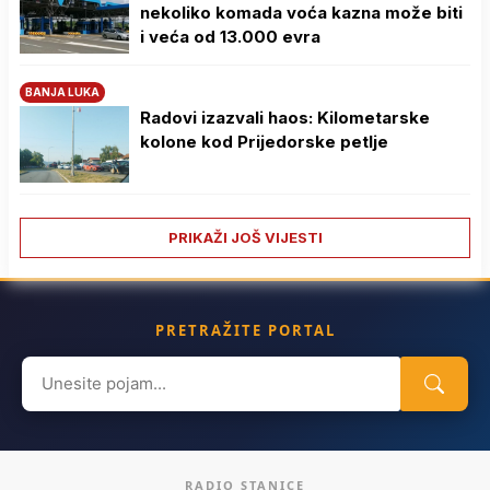
nekoliko komada voća kazna može biti
i veća od 13.000 evra
BANJA LUKA
Radovi izazvali haos: Kilometarske
kolone kod Prijedorske petlje
PRIKAŽI JOŠ VIJESTI
PRETRAŽITE PORTAL
Search
for:
RADIO STANICE