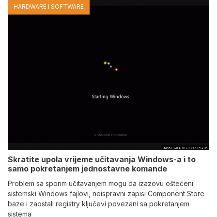
HARDWARE I SOFTWARE
Skratite upola vrijeme učitavanja Windows-a i to
samo pokretanjem jednostavne komande
Problem sa sporim učitavanjem mogu da izazovu oštećeni
sistemski Windows fajlovi, neispravni zapisi Component Store
baze i zaostali registry ključevi povezani sa pokretanjem
sistema