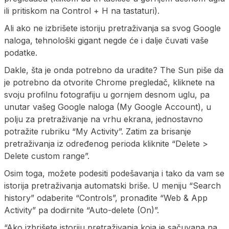
ili pritiskom na Control + H na tastaturi).
Ali ako ne izbrišete istoriju pretraživanja sa svog Google
naloga, tehnološki gigant negde će i dalje čuvati vaše
podatke.
Dakle, šta je onda potrebno da uradite? The Sun piše da
je potrebno da otvorite Chrome pregledač, kliknete na
svoju profilnu fotografiju u gornjem desnom uglu, pa
unutar vašeg Google naloga (My Google Account), u
polju za pretraživanje na vrhu ekrana, jednostavno
potražite rubriku “My Activity”. Zatim za brisanje
pretraživanja iz određenog perioda kliknite “Delete >
Delete custom range”.
Osim toga, možete podesiti podešavanja i tako da vam se
istorija pretraživanja automatski briše. U meniju “Search
history” odaberite “Controls”, pronađite “Web & App
Activity” pa dodirnite “Auto-delete (On)”.
“Ako izbrišete istoriju pretraživanja koja je sačuvana na