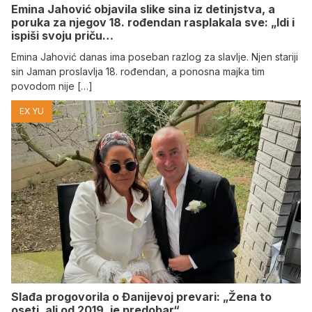
Emina Jahović objavila slike sina iz detinjstva, a
poruka za njegov 18. rođendan rasplakala sve: „Idi i
ispiši svoju priču…
Emina Jahović danas ima poseban razlog za slavlje. Njen stariji
sin Jaman proslavlja 18. rođendan, a ponosna majka tim
povodom nije […]
EX YU
Slađa progovorila o Đanijevoj prevari: „Žena to
oseti, ali od 2019. je predobar“