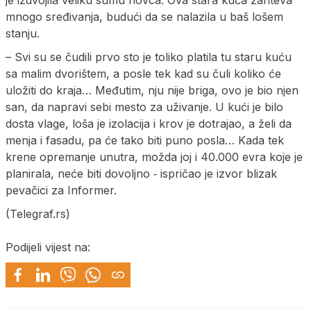
mnogo sređivanja, budući da se nalazila u baš lošem
stanju.
– Svi su se čudili prvo sto je toliko platila tu staru kuću
sa malim dvorištem, a posle tek kad su čuli koliko će
uložiti do kraja… Međutim, nju nije briga, ovo je bio njen
san, da napravi sebi mesto za uživanje. U kući je bilo
dosta vlage, loša je izolacija i krov je dotrajao, a želi da
menja i fasadu, pa će tako biti puno posla… Kada tek
krene opremanje unutra, možda joj i 40.000 evra koje je
planirala, neće biti dovoljno ‐ ispričao je izvor blizak
pevačici za Informer.
(Telegraf.rs)
Podijeli vijest na: