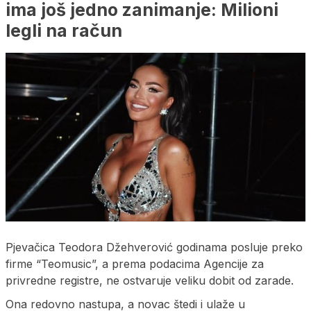
ima još jedno zanimanje: Milioni
legli na račun
Pjevačica Teodora Džehverović godinama posluje preko
firme “Teomusic”, a prema podacima Agencije za
privredne registre, ne ostvaruje veliku dobit od zarade.
Ona redovno nastupa, a novac štedi i ulaže u