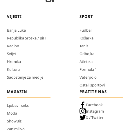
VIJESTI
SPORT
Banja Luka
Fudbal
Republika Srpska / BiH
Košarka
Region
Tenis
Svijet
Odbojka
Hronika
Atletika
Kultura
Formula 1
Saopštenje za medije
Vaterpolo
Ostali sportovi
MAGAZIN
PRATITE NAS
Facebook
Ljubav i seks
Instagram
Moda
X / Twitter
ShowBiz
Zanimljivo