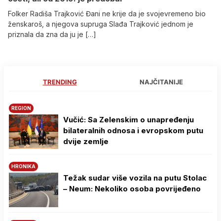
Folker Radiša Trajković Đani ne krije da je svojevremeno bio
ženskaroš, a njegova supruga Slađa Trajković jednom je
priznala da zna da ju je […]
TRENDING
NAJČITANIJE
REGION
Vučić: Sa Zelenskim o unapređenju
bilateralnih odnosa i evropskom putu
dvije zemlje
HRONIKA
Težak sudar više vozila na putu Stolac
– Neum: Nekoliko osoba povrijeđeno