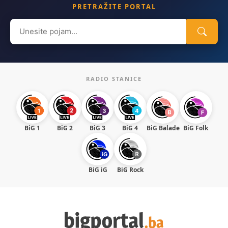
PRETRAŽITE PORTAL
Search
for:
RADIO STANICE
BiG 1
BiG 2
BiG 3
BiG 4
BiG Balade
BiG Folk
BiG iG
BiG Rock