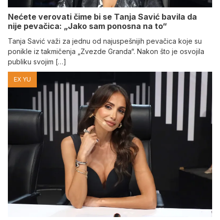
Nećete verovati čime bi se Tanja Savić bavila da
nije pevačica: „Jako sam ponosna na to“
Tanja Savić važi za jednu od najuspešnijih pevačica koje su
ponikle iz takmičenja „Zvezde Granda“. Nakon što je osvojila
publiku svojim […]
EX YU