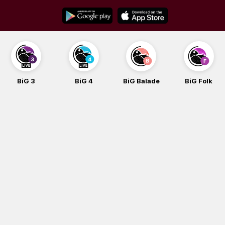
Skip
to
content
BiG 3
BiG 4
BiG Balade
BiG Folk