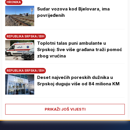
HRONIKA
Sudar vozova kod Bjelovara, ima
povrijeđenih
REPUBLIKA SRPSKA / BIH
Toplotni talas puni ambulante u
Srpskoj: Sve više građana traži pomoć
zbog vrućina
REPUBLIKA SRPSKA / BIH
Deset najvećih poreskih dužnika u
Srpskoj duguju više od 84 miliona KM
PRIKAŽI JOŠ VIJESTI