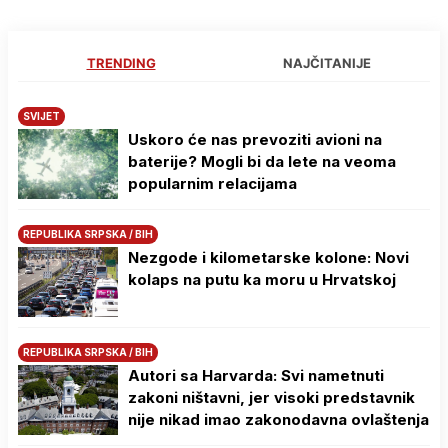
TRENDING
NAJČITANIJE
SVIJET
Uskoro će nas prevoziti avioni na
baterije? Mogli bi da lete na veoma
popularnim relacijama
REPUBLIKA SRPSKA / BIH
Nezgode i kilometarske kolone: Novi
kolaps na putu ka moru u Hrvatskoj
REPUBLIKA SRPSKA / BIH
Autori sa Harvarda: Svi nametnuti
zakoni ništavni, jer visoki predstavnik
nije nikad imao zakonodavna ovlaštenja