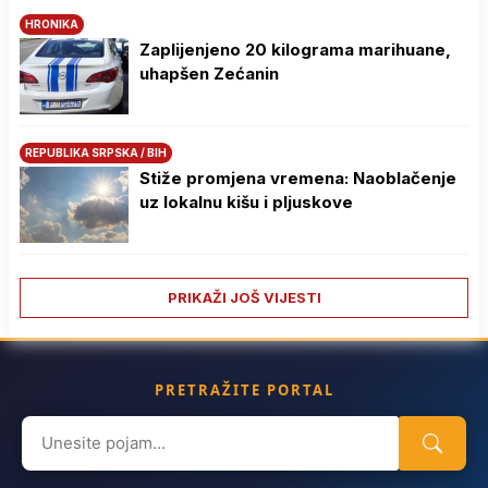
HRONIKA
Zaplijenjeno 20 kilograma marihuane,
uhapšen Zećanin
REPUBLIKA SRPSKA / BIH
Stiže promjena vremena: Naoblačenje
uz lokalnu kišu i pljuskove
PRIKAŽI JOŠ VIJESTI
PRETRAŽITE PORTAL
Search
for: