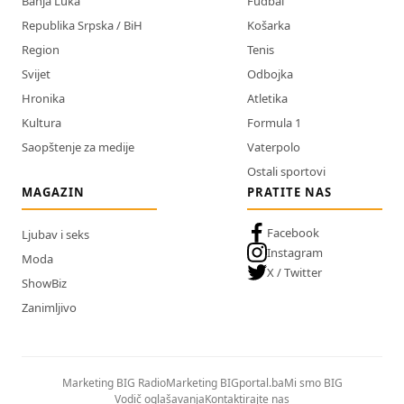
Banja Luka
Fudbal
Republika Srpska / BiH
Košarka
Region
Tenis
Svijet
Odbojka
Hronika
Atletika
Kultura
Formula 1
Saopštenje za medije
Vaterpolo
Ostali sportovi
MAGAZIN
PRATITE NAS
Facebook
Ljubav i seks
Instagram
Moda
X / Twitter
ShowBiz
Zanimljivo
Marketing BIG Radio
Marketing BIGportal.ba
Mi smo BIG
Vodič oglašavanja
Kontaktirajte nas