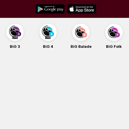
Skip
to
content
BiG 3
BiG 4
BiG Balade
BiG Folk