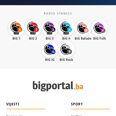
RADIO STANICE
BiG 1
BiG 2
BiG 3
BiG 4
BiG Balade
BiG Folk
BiG iG
BiG Rock
VIJESTI
SPORT