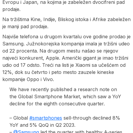
Evropu i Japan, na kojima je zabeležen dvocifreni pad
prodaje.
Na tržištima Kine, Indije, Bliskog istoka i Afrike zabeležen
je manji pad prodaje.
Najviše telefona u drugom kvartalu ove godine prodao je
Samsung. Južnokorejska kompanija imala je tržišni udeo
od 22 procenta. Na drugom mestu našao se njegov
najveći konkurent, Apple. Američki gigant je imao tržišni
udio od 17 odsto. Treći na listi je Xiaomi sa učešćem od
12%, dok su četvrto i peto mesto zauzele kineske
kompanije Oppo i Vivo.
We have recently published a research note on
the Global Smartphone Market, which saw a YoY
decline for the eighth consecutive quarter.
– Global
#smartphones
sell-through declined 8%
YoY and 5% QoQ in Q2 2023.
–
@Samsung
led the quarter with healthy A-series