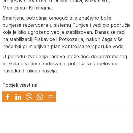
će rješavati kvarove u Dedića Lokvi, Bukvaleku,
Memićima i Krminama.
Smanjena potrošnja omogućila je značajno bolje
punjenje rezervoara u sistemu Tunjice i veći dio područja
koje je bilo ugroženo već je stabilizovan. Danas se radi
na stabilizaciji Piskavice i Potkozarja, nakon čega više
neće biti primjenjivan plan kontrolisane isporuke vode.
U periodu izvođenja radova može doći do privremenog
prekida u vodosnabdijevanju potrošača u dijelovima
navedenih ulica i naselja.
Podijeli vijest na: