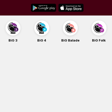
Skip
to
content
BiG 3
BiG 4
BiG Balade
BiG Folk