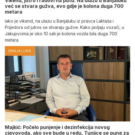
Vikend, jutro i radovi na putu: Na ulazu u Banjaluku
već se stvara gužva, evo gdje je kolona duga 700
metara
Iako je vikend, na ulazu u Banjaluku iz pravca Laktaša i
Prijedora od jutros se stvaraju gužve. Kako javljaju vozači, u
Jakupvcima je oko 10 sati je kolona vozila bila duga 700
metara.
BANJA LUKA
Majkić: Počelo punjenje i dezinfekcija novog
cjevovoda, ako sve bude u redu, Tunjice se pune za