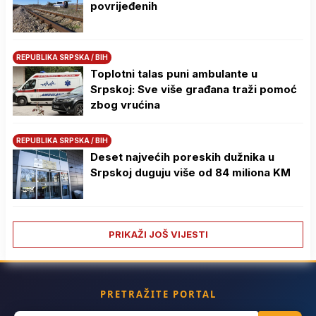
povrijeđenih
REPUBLIKA SRPSKA / BIH
Toplotni talas puni ambulante u
Srpskoj: Sve više građana traži pomoć
zbog vrućina
REPUBLIKA SRPSKA / BIH
Deset najvećih poreskih dužnika u
Srpskoj duguju više od 84 miliona KM
PRIKAŽI JOŠ VIJESTI
PRETRAŽITE PORTAL