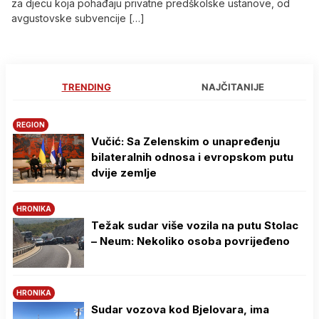
za djecu koja pohađaju privatne predškolske ustanove, od
avgustovske subvencije […]
TRENDING
NAJČITANIJE
REGION
Vučić: Sa Zelenskim o unapređenju
bilateralnih odnosa i evropskom putu
dvije zemlje
HRONIKA
Težak sudar više vozila na putu Stolac
– Neum: Nekoliko osoba povrijeđeno
HRONIKA
Sudar vozova kod Bjelovara, ima