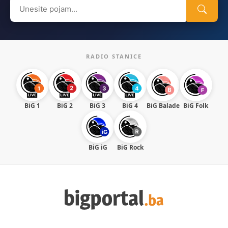
Search
for:
RADIO STANICE
BiG 1
BiG 2
BiG 3
BiG 4
BiG Balade
BiG Folk
BiG iG
BiG Rock