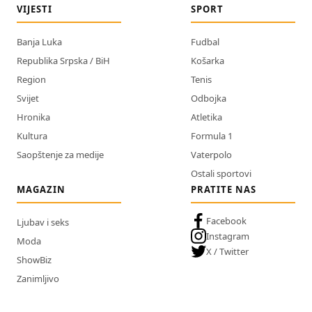
VIJESTI
SPORT
Banja Luka
Fudbal
Republika Srpska / BiH
Košarka
Region
Tenis
Svijet
Odbojka
Hronika
Atletika
Kultura
Formula 1
Saopštenje za medije
Vaterpolo
Ostali sportovi
MAGAZIN
PRATITE NAS
Facebook
Ljubav i seks
Instagram
Moda
X / Twitter
ShowBiz
Zanimljivo