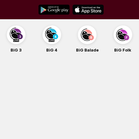
Skip
to
content
BiG 3
BiG 4
BiG Balade
BiG Folk