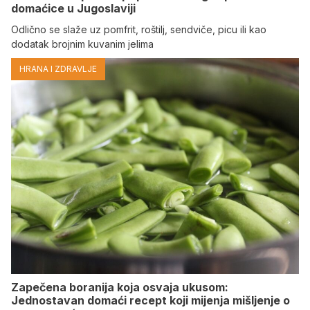
domaćice u Jugoslaviji
Odlično se slaže uz pomfrit, roštilj, sendviče, picu ili kao
dodatak brojnim kuvanim jelima
HRANA I ZDRAVLJE
Zapečena boranija koja osvaja ukusom:
Jednostavan domaći recept koji mijenja mišljenje o