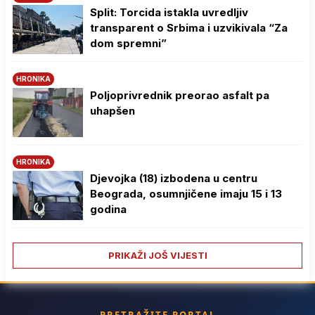
Split: Torcida istakla uvredljiv
transparent o Srbima i uzvikivala “Za
dom spremni”
HRONIKA
Poljoprivrednik preorao asfalt pa
uhapšen
HRONIKA
Djevojka (18) izbodena u centru
Beograda, osumnjičene imaju 15 i 13
godina
PRIKAŽI JOŠ VIJESTI
PRETRAŽITE PORTAL