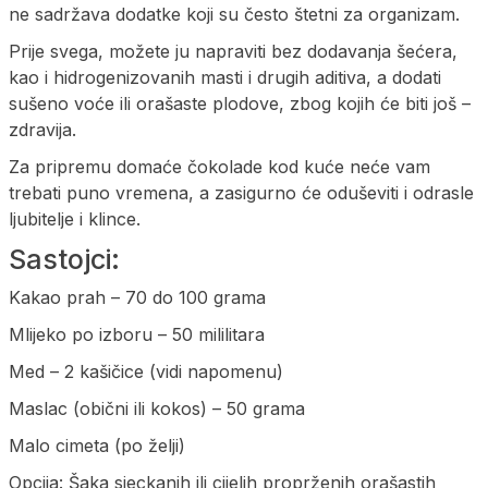
ne sadržava dodatke koji su često štetni za organizam.
Prije svega, možete ju napraviti bez dodavanja šećera,
kao i hidrogenizovanih masti i drugih aditiva, a dodati
sušeno voće ili orašaste plodove, zbog kojih će biti još –
zdravija.
Za pripremu domaće čokolade kod kuće neće vam
trebati puno vremena, a zasigurno će oduševiti i odrasle
ljubitelje i klince.
Sastojci:
Kakao prah – 70 do 100 grama
Mlijeko po izboru – 50 mililitara
Med – 2 kašičice (vidi napomenu)
Maslac (obični ili kokos) – 50 grama
Malo cimeta (po želji)
Opcija: Šaka sjeckanih ili cijelih proprženih orašastih