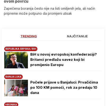
ovom povrću
Zapečena boranija često nije na listi omiljenih jela, ali način
pripreme može potpuno da promijeni utisak
TRENDING
NAJČITANIJE
REPUBLIKA SRPSKA / BIH
BiH u novoj evropskoj konfederaciji?
Britanci predlažu savez koji bi
promijenio Europu
BANJA LUKA
Počele prijave u Banjaluci: Prvačićima
po 100 KM pomoći, rok za predaju 10
dana
HRONIKA