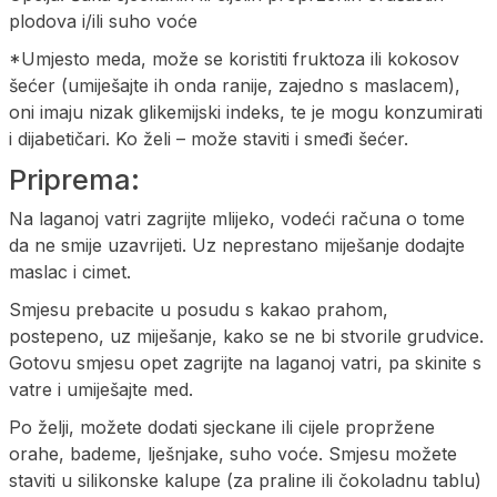
plodova i/ili suho voće
*Umjesto meda, može se koristiti fruktoza ili kokosov
šećer (umiješajte ih onda ranije, zajedno s maslacem),
oni imaju nizak glikemijski indeks, te je mogu konzumirati
i dijabetičari. Ko želi – može staviti i smeđi šećer.
Priprema:
Na laganoj vatri zagrijte mlijeko, vodeći računa o tome
da ne smije uzavrijeti. Uz neprestano miješanje dodajte
maslac i cimet.
Smjesu prebacite u posudu s kakao prahom,
postepeno, uz miješanje, kako se ne bi stvorile grudvice.
Gotovu smjesu opet zagrijte na laganoj vatri, pa skinite s
vatre i umiješajte med.
Po želji, možete dodati sjeckane ili cijele propržene
orahe, bademe, lješnjake, suho voće. Smjesu možete
staviti u silikonske kalupe (za praline ili čokoladnu tablu)