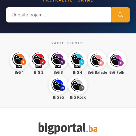
Search
for:
RADIO STANICE
BiG 1
BiG 2
BiG 3
BiG 4
BiG Balade
BiG Folk
BiG iG
BiG Rock