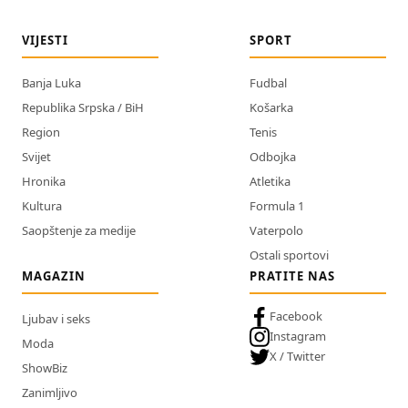
VIJESTI
SPORT
Banja Luka
Fudbal
Republika Srpska / BiH
Košarka
Region
Tenis
Svijet
Odbojka
Hronika
Atletika
Kultura
Formula 1
Saopštenje za medije
Vaterpolo
Ostali sportovi
MAGAZIN
PRATITE NAS
Facebook
Ljubav i seks
Instagram
Moda
X / Twitter
ShowBiz
Zanimljivo