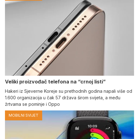
Veliki proizvođač telefona na “crnoj listi”
Hakeri iz Sjeverne Koreje su prethodnih godina napali više od
1.600 organizacija u čak 57 država širom svijeta, a među
žrtvama se pominje i Oppo
MOBILNI SVIJET