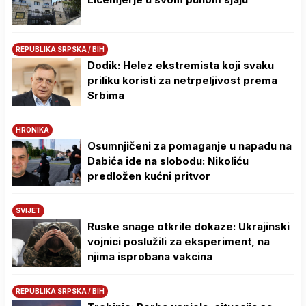
REPUBLIKA SRPSKA / BIH
Dodik: Helez ekstremista koji svaku
priliku koristi za netrpeljivost prema
Srbima
HRONIKA
Osumnjičeni za pomaganje u napadu na
Dabića ide na slobodu: Nikoliću
predložen kućni pritvor
SVIJET
Ruske snage otkrile dokaze: Ukrajinski
vojnici poslužili za eksperiment, na
njima isprobana vakcina
REPUBLIKA SRPSKA / BIH