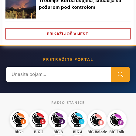
Trebinje: Borba uspjela, situacija sa
požarom pod kontrolom
PRIKAŽI JOŠ VIJESTI
PRETRAŽITE PORTAL
Search
for:
RADIO STANICE
BiG 1
BiG 2
BiG 3
BiG 4
BiG Balade
BiG Folk