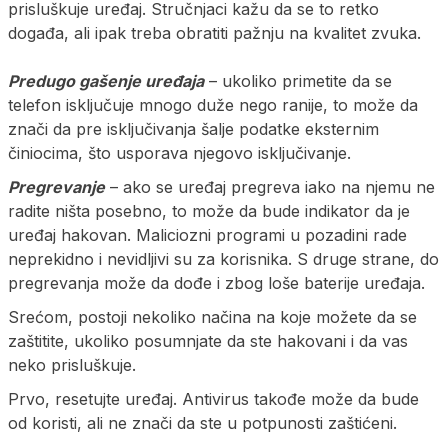
prisluškuje uređaj. Stručnjaci kažu da se to retko
događa, ali ipak treba obratiti pažnju na kvalitet zvuka.
Predugo gašenje uređaja
– ukoliko primetite da se
telefon isključuje mnogo duže nego ranije, to može da
znači da pre isključivanja šalje podatke eksternim
činiocima, što usporava njegovo isključivanje.
Pregrevanje
– ako se uređaj pregreva iako na njemu ne
radite ništa posebno, to može da bude indikator da je
uređaj hakovan. Maliciozni programi u pozadini rade
neprekidno i nevidljivi su za korisnika. S druge strane, do
pregrevanja može da dođe i zbog loše baterije uređaja.
Srećom, postoji nekoliko načina na koje možete da se
zaštitite, ukoliko posumnjate da ste hakovani i da vas
neko prisluškuje.
Prvo, resetujte uređaj. Antivirus takođe može da bude
od koristi, ali ne znači da ste u potpunosti zaštićeni.