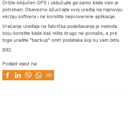
Držite isključen GPS i uključujte ga samo kada vam je
potreban. Obavezno ažurirajte svoj uređaj na najnoviju
verziju softvera i ne koristite neproverene aplikacije.
Vraćanje uređaja na fabrička podešavanja je metoda
koju koristite kada baš ništa drugo ne pomaže, a pre
toga uradite “backup” onih podataka koji su vam bitni.
B92.
Podijeli vijest na: