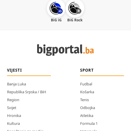
BiG iG
BiG Rock
VIJESTI
SPORT
Banja Luka
Fudbal
Republika Srpska / BiH
Košarka
Region
Tenis
Svijet
Odbojka
Hronika
Atletika
Kultura
Formula 1