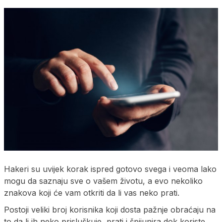
Hakeri su uvijek korak ispred gotovo svega i veoma lako
mogu da saznaju sve o vašem životu, a evo nekoliko
znakova koji će vam otkriti da li vas neko prati.
Postoji veliki broj korisnika koji dosta pažnje obraćaju na
to da li ih neko prisluškuje, prati i špijunira dok koriste