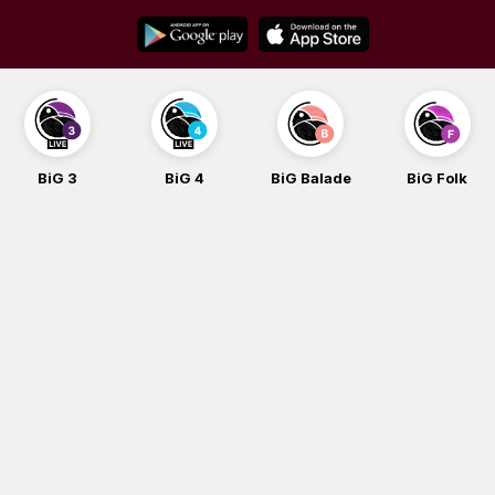
Skip
to
content
BiG 3
BiG 4
BiG Balade
BiG Folk