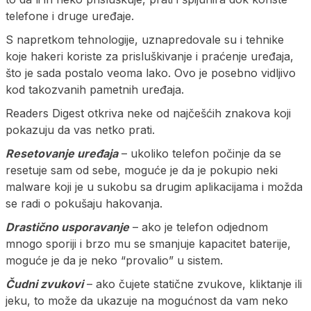
telefone i druge uređaje.
S napretkom tehnologije, uznapredovale su i tehnike
koje hakeri koriste za prisluškivanje i praćenje uređaja,
što je sada postalo veoma lako. Ovo je posebno vidljivo
kod takozvanih pametnih uređaja.
Readers Digest otkriva neke od najčešćih znakova koji
pokazuju da vas netko prati.
Resetovanje uređaja
– ukoliko telefon počinje da se
resetuje sam od sebe, moguće je da je pokupio neki
malware koji je u sukobu sa drugim aplikacijama i možda
se radi o pokušaju hakovanja.
Drastično usporavanje
– ako je telefon odjednom
mnogo sporiji i brzo mu se smanjuje kapacitet baterije,
moguće je da je neko “provalio” u sistem.
Čudni zvukovi
– ako čujete statične zvukove, kliktanje ili
jeku, to može da ukazuje na mogućnost da vam neko