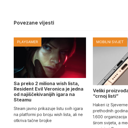
Povezane vijesti
PLAYGAMER
MOBILNI SVIJET
Sa preko 2 miliona wish lista,
Resident Evil Veronica je jedna
Veliki proizvođ
od najiščekivanijih igara na
“crnoj listi”
Steamu
Hakeri iz Sjeverne
Steam javno prikazuje listu svih igara
prethodnih godina 
na platformi po broju wish lista, ali ne
1.600 organizacija
otkriva tačne brojke
širom svijeta, a m