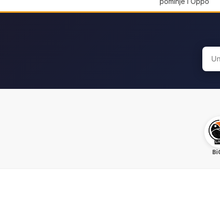
pominje i Oppo
Sear
for:
Bi