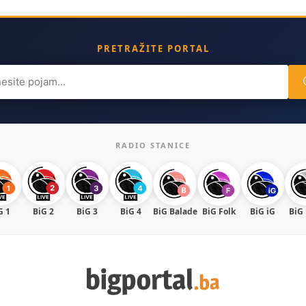
PRETRAŽITE PORTAL
ch
RADIO STANICE
G 1
BiG 2
BiG 3
BiG 4
BiG Balade
BiG Folk
BiG iG
BiG