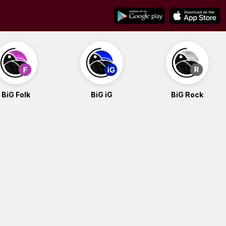
BiG Folk
BiG iG
BiG Rock