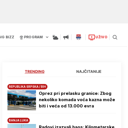
BIG BIZZ
PROGRAM
UŽIVO
TRENDING
NAJČITANIJE
REPUBLIKA SRPSKA / BIH
Oprez pri prelasku granice: Zbog
nekoliko komada voća kazna može
biti i veća od 13.000 evra
BANJA LUKA
Radovi izazvali haos: Kilometarske