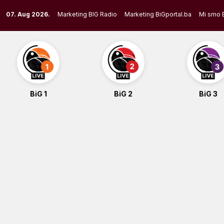
Skip
07. Aug 2026.
Marketing BIG Radio
Marketing BiGportal.ba
Mi smo 
to
content
BiG 1
BiG 2
BiG 3