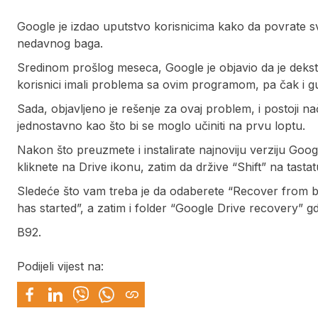
Google je izdao uputstvo korisnicima kako da povrate svo
nedavnog baga.
Sredinom prošlog meseca, Google je objavio da je dekstop
korisnici imali problema sa ovim programom, pa čak i gu
Sada, objavljeno je rešenje za ovaj problem, i postoji n
jednostavno kao što bi se moglo učiniti na prvu loptu.
Nakon što preuzmete i instalirate najnoviju verziju Goo
kliknete na Drive ikonu, zatim da držive “Shift” na tastat
Sledeće što vam treba je da odaberete “Recover from b
has started”, a zatim i folder “Google Drive recovery” gde
B92.
Podijeli vijest na: