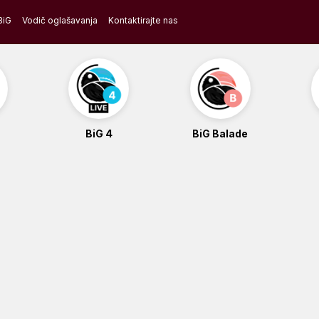
BiG
Vodič oglašavanja
Kontaktirajte nas
BiG 4
BiG Balade