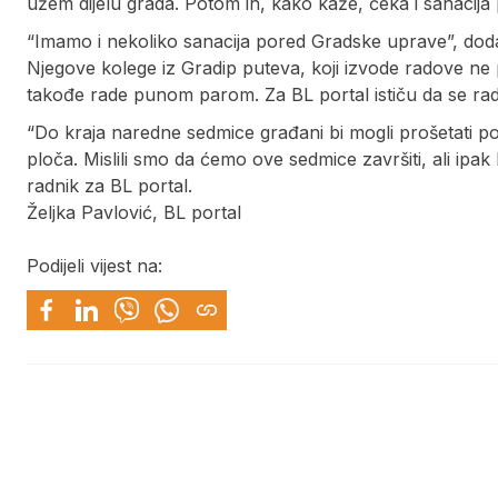
užem dijelu grada. Potom ih, kako kaže, čeka i sanacija
“Imamo i nekoliko sanacija pored Gradske uprave”, doda
Njegove kolege iz Gradip puteva, koji izvode radove ne
takođe rade punom parom. Za BL portal ističu da se rad
“Do kraja naredne sedmice građani bi mogli prošetati po
ploča. Mislili smo da ćemo ove sedmice završiti, ali ip
radnik za BL portal.
Željka Pavlović, BL portal
Podijeli vijest na: