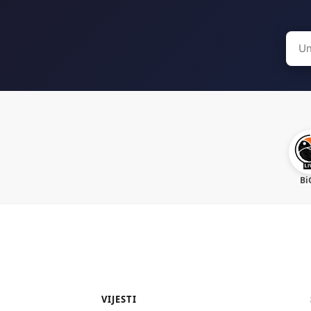
Sear
for:
Bi
VIJESTI