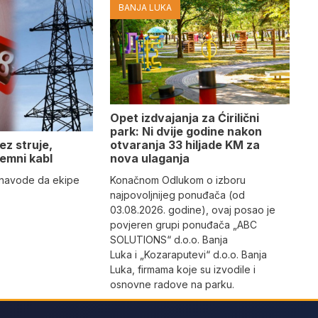
BANJA LUKA
Opet izdvajanja za Ćirilični
park: Ni dvije godine nakon
otvaranja 33 hiljade KM za
ez struje,
nova ulaganja
emni kabl
Konačnom Odlukom o izboru
” navode da ekipe
najpovoljnijeg ponuđača (od
03.08.2026. godine), ovaj posao je
povjeren grupi ponuđača „ABC
SOLUTIONS“ d.o.o. Banja
Luka i „Kozaraputevi“ d.o.o. Banja
Luka, firmama koje su izvodile i
osnovne radove na parku.