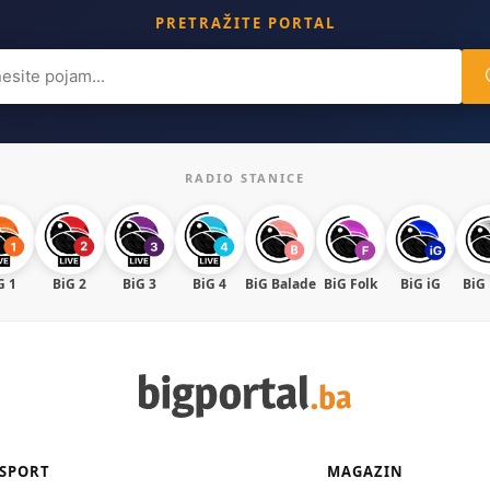
PRETRAŽITE PORTAL
ch
RADIO STANICE
G 1
BiG 2
BiG 3
BiG 4
BiG Balade
BiG Folk
BiG iG
BiG
SPORT
MAGAZIN