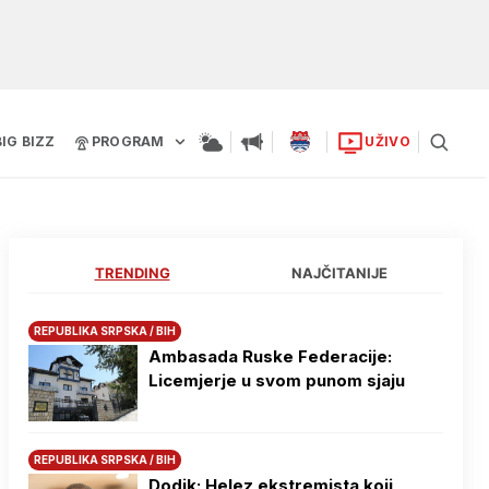
BIG BIZZ
PROGRAM
UŽIVO
TRENDING
NAJČITANIJE
REPUBLIKA SRPSKA / BIH
Ambasada Ruske Federacije:
Licemjerje u svom punom sjaju
REPUBLIKA SRPSKA / BIH
Dodik: Helez ekstremista koji