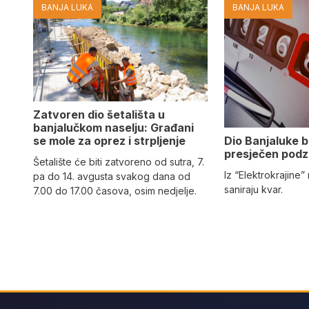
BANJA LUKA
BANJA LUKA
Zatvoren dio šetališta u
banjalučkom naselju: Građani
Dio Banjaluke b
se mole za oprez i strpljenje
presječen podz
Šetalište će biti zatvoreno od sutra, 7.
Iz “Elektrokrajine
pa do 14. avgusta svakog dana od
saniraju kvar.
7.00 do 17.00 časova, osim nedjelje.