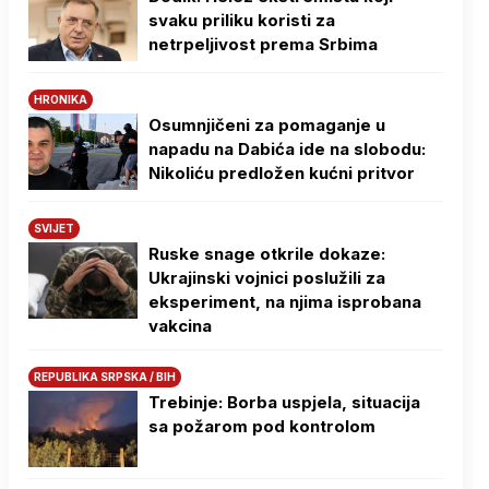
svaku priliku koristi za
netrpeljivost prema Srbima
HRONIKA
Osumnjičeni za pomaganje u
napadu na Dabića ide na slobodu:
Nikoliću predložen kućni pritvor
SVIJET
Ruske snage otkrile dokaze:
Ukrajinski vojnici poslužili za
eksperiment, na njima isprobana
vakcina
REPUBLIKA SRPSKA / BIH
Trebinje: Borba uspjela, situacija
sa požarom pod kontrolom