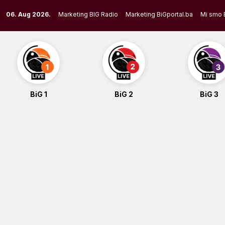
Skip
06. Aug 2026.
Marketing BIG Radio
Marketing BiGportal.ba
Mi smo 
to
content
BiG 1
BiG 2
BiG 3