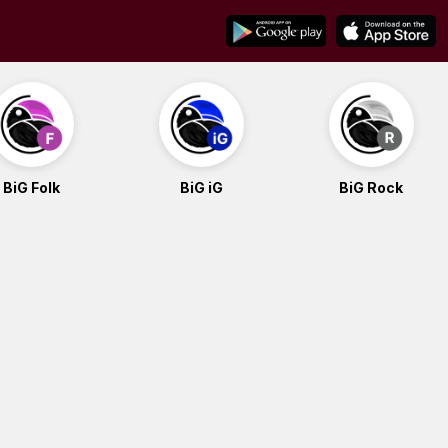
BiG Folk
BiG iG
BiG Rock