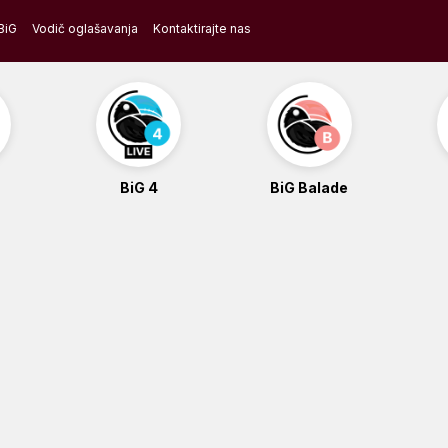
BiG
Vodič oglašavanja
Kontaktirajte nas
BiG 4
BiG Balade