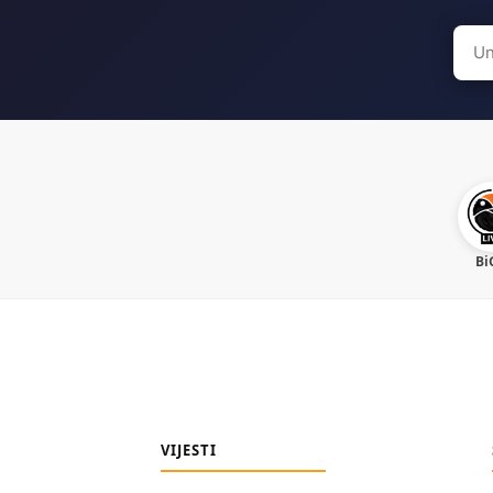
Sear
for:
Bi
VIJESTI