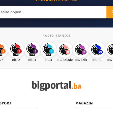
ch
RADIO STANICE
G 1
BiG 2
BiG 3
BiG 4
BiG Balade
BiG Folk
BiG iG
BiG
SPORT
MAGAZIN