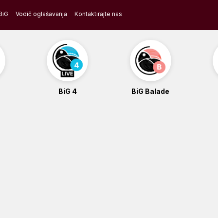
BiG
Vodič oglašavanja
Kontaktirajte nas
BiG 4
BiG Balade