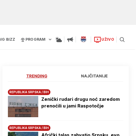
BIG BIZZ
PROGRAM
UŽIVO
TRENDING
NAJČITANIJE
REPUBLIKA SRPSKA / BIH
Zenički rudari drugu noć zaredom
prenoćili u jami Raspotočje
REPUBLIKA SRPSKA / BIH
Afrički talas zahvatio Srpsku, evo