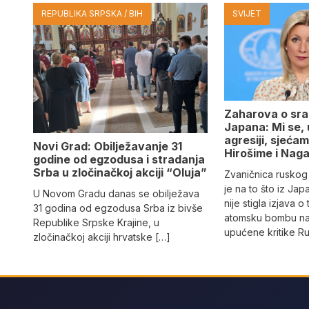
REPUBLIKA SRPSKA / BIH
SVIJET
Zaharova o sr
Japana: Mi se,
agresiji, sjeća
Novi Grad: Obilježavanje 31
Hirošime i Naga
godine od egzodusa i stradanja
Srba u zločinačkoj akciji “Oluja”
Zvaničnica rusko
je na to što iz Ja
U Novom Gradu danas se obilježava
nije stigla izjava 
31 godina od egzodusa Srba iz bivše
atomsku bombu na 
Republike Srpske Krajine, u
upućene kritike Rus
zločinačkoj akciji hrvatske […]