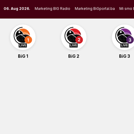
Skip
06. Aug 2026.
Marketing BIG Radio
Marketing BiGportal.ba
Mi smo 
to
content
BiG 1
BiG 2
BiG 3