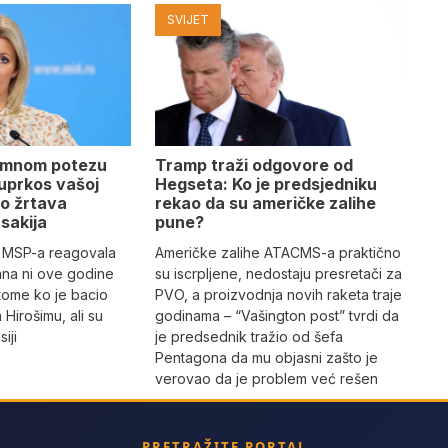
SVIJET
amnom potezu
Tramp traži odgovore od
 uprkos vašoj
Hegseta: Ko je predsjedniku
mo žrtava
rekao da su američke zalihe
sakija
pune?
g MSP-a reagovala
Američke zalihe ATACMS-a praktično
pana ni ove godine
su iscrpljene, nedostaju presretači za
o tome ko je bacio
PVO, a proizvodnja novih raketa traje
Hirošimu, ali su
godinama – “Vašington post” tvrdi da
iji
je predsednik tražio od šefa
Pentagona da mu objasni zašto je
verovao da je problem već rešen
PRETRAŽITE PORTAL