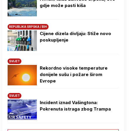
gdje može pasti kiša
REPUBLIKA SRPSKA / BIH
Cijene dizela divljaju: Stiže novo
poskupljenje
SVIJET
Rekordno visoke temperature
donijele sušu i požare širom
Evrope
SVIJET
Incident iznad Vašingtona:
Pokrenuta istraga zbog Trampa