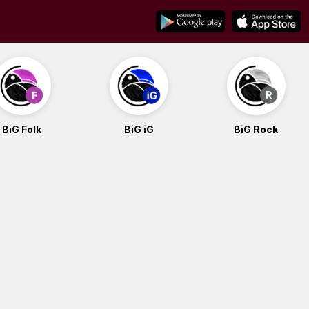
BiG Folk
BiG iG
BiG Rock