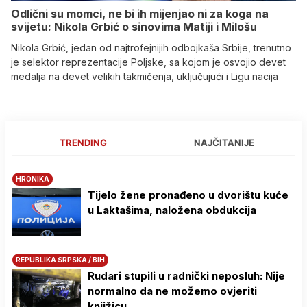
Odlični su momci, ne bi ih mijenjao ni za koga na
svijetu: Nikola Grbić o sinovima Matiji i Milošu
Nikola Grbić, jedan od najtrofejnijih odbojkaša Srbije, trenutno
je selektor reprezentacije Poljske, sa kojom je osvojio devet
medalja na devet velikih takmičenja, uključujući i Ligu nacija
TRENDING
NAJČITANIJE
HRONIKA
Tijelo žene pronađeno u dvorištu kuće
u Laktašima, naložena obdukcija
REPUBLIKA SRPSKA / BIH
Rudari stupili u radnički neposluh: Nije
normalno da ne možemo ovjeriti
knjižicu