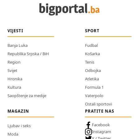
VIJESTI
SPORT
Banja Luka
Fudbal
Republika Srpska / BiH
Košarka
Region
Tenis
Svijet
Odbojka
Hronika
Atletika
Kultura
Formula 1
Saopštenje za medije
Vaterpolo
Ostali sportovi
MAGAZIN
PRATITE NAS
Facebook
Ljubav i seks
Instagram
Moda
X / Twitter