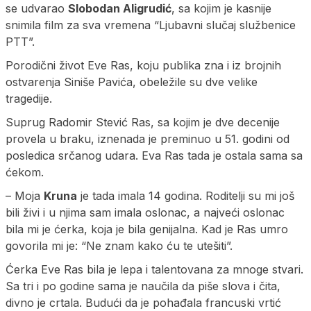
se udvarao
Slobodan Aligrudić
, sa kojim je kasnije
snimila film za sva vremena “Ljubavni slučaj službenice
PTT”.
Porodični život Eve Ras, koju publika zna i iz brojnih
ostvarenja Siniše Pavića, obeležile su dve velike
tragedije.
Suprug Radomir Stević Ras, sa kojim je dve decenije
provela u braku, iznenada je preminuo u 51. godini od
posledica srčanog udara. Eva Ras tada je ostala sama sa
ćekom.
– Moja
Kruna
je tada imala 14 godina. Roditelji su mi još
bili živi i u njima sam imala oslonac, a najveći oslonac
bila mi je ćerka, koja je bila genijalna. Kad je Ras umro
govorila mi je: “Ne znam kako ću te utešiti”.
Ćerka Eve Ras bila je lepa i talentovana za mnoge stvari.
Sa tri i po godine sama je naučila da piše slova i čita,
divno je crtala. Budući da je pohađala francuski vrtić