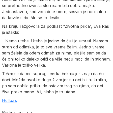
se prethodno izvinila što nisam bila dobra majka.
Jednostavno, kad vam dete umre, sasvim je normalno
da krivite sebe što se to desilo.
Na kraju razgovora za podkast “Životna priča”, Eva Ras
je istakla:
– Nema utehe. Uteha je jedino da ću i ja umreti. Nemam
strah od odlaska, ja to sve vreme želim. Jedno vreme
sam želela da odem odmah za njima, plašila sam se da
će oni toliko daleko otići da više neću moći da ih stignem.
Vasiona je toliko velika.
Tešim se da me suprug i ćerka čekaju jer znaju da ću
doći. Možda ovoliko dugo živim jer su oni bili tu kratko,
pa sam dobila priliku da ostavim trag za njima, da oni
žive preko mene. Ali, slaba je to uteha.
Hello.rs
Podijeli vijest na: