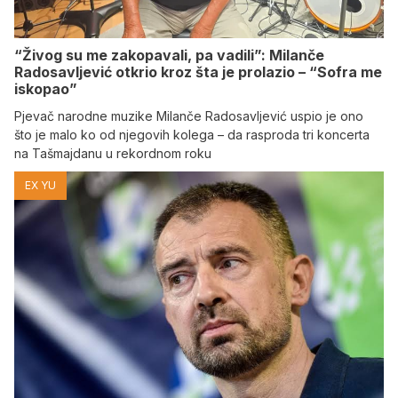
“Živog su me zakopavali, pa vadili”: Milanče
Radosavljević otkrio kroz šta je prolazio – “Sofra me
iskopao”
Pjevač narodne muzike Milanče Radosavljević uspio je ono
što je malo ko od njegovih kolega – da rasproda tri koncerta
na Tašmajdanu u rekordnom roku
EX YU