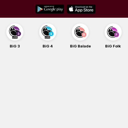
Skip
to
content
BiG 3
BiG 4
BiG Balade
BiG Folk