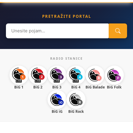
PRETRAŽITE PORTAL
Search
for:
RADIO STANICE
BiG 1
BiG 2
BiG 3
BiG 4
BiG Balade
BiG Folk
BiG iG
BiG Rock