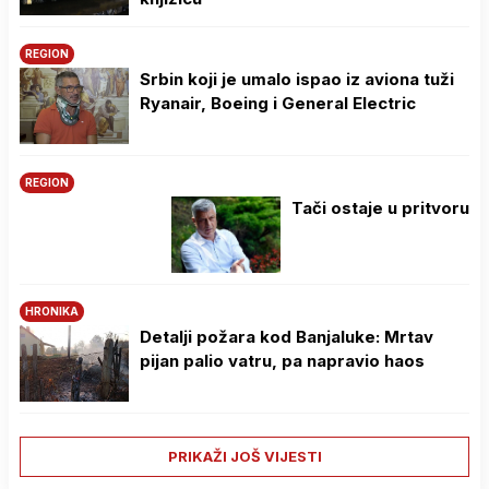
REGION
Srbin koji je umalo ispao iz aviona tuži
Ryanair, Boeing i General Electric
REGION
Tači ostaje u pritvoru
HRONIKA
Detalji požara kod Banjaluke: Mrtav
pijan palio vatru, pa napravio haos
PRIKAŽI JOŠ VIJESTI