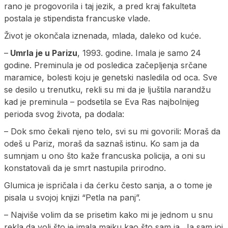
rano je progovorila i taj jezik, a pred kraj fakulteta
postala je stipendista francuske vlade.
Život je okončala iznenada, mlada, daleko od kuće.
–
Umrla je u Parizu
, 1993. godine. Imala je samo 24
godine. Preminula je od posledica začepljenja srčane
maramice, bolesti koju je genetski nasledila od oca. Sve
se desilo u trenutku, rekli su mi da je ljuštila narandžu
kad je preminula – podsetila se Eva Ras najbolnijeg
perioda svog života, pa dodala:
– Dok smo čekali njeno telo, svi su mi govorili: Moraš da
odeš u Pariz, moraš da saznaš istinu. Ko sam ja da
sumnjam u ono što kaže francuska policija, a oni su
konstatovali da je smrt nastupila prirodno.
Glumica je ispričala i da ćerku često sanja, a o tome je
pisala u svojoj knjizi “Petla na panj”.
– Najviše volim da se prisetim kako mi je jednom u snu
rekla da voli što je imala majku kao što sam ja. Ja sam joj