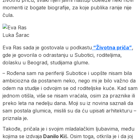
momenti iz bogate biografije, za koje publika ranije nije
čula.
Luka Šarac
Eva Ras sada je gostovala u podkastu
“Životna priča”
,
gde je govorila o odrastanju u Subotici, roditeljima,
dolasku u Beograd, studijama glume.
– Rođena sam na periferiji Subotice i uopšte nisam bila
ambiciozna da postanem neko, nego mi je bilo važno da
odem na studije i odvojim se od roditeljske kuće. Kad sam
jednom otišla, više se nisam vraćala, osim za praznike ili
preko leta na nedelju dana. Moji su iz novina saznali da
sam postala glumica, mislili su da ću upisati arhitekturu –
priznala je.
Takođe, pričala je i svojim mladalačkim ljubavima, među
kojima se izdvaja
Danilo Ki
š. Osim toga, otkrila je i da joj