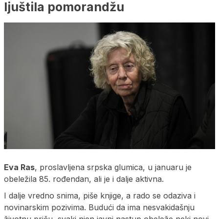
ljuštila pomorandžu
Eva Ras
, proslavljena srpska glumica, u januaru je
obeležila 85. rođendan, ali je i dalje aktivna.
I dalje vredno snima, piše knjige, a rado se odaziva i
novinarskim pozivima. Budući da ima nesvakidašnju
životnu priču, svaki njen javni nastup obeleže neki novi