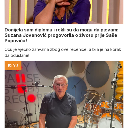
Donijela sam diplomu i rekli su da mogu da pjevam:
Suzana Jovanović progovorila o životu prije Saše
Popovića!
Ocu je vječno zahvalna zbog ove rečenice, a bila je na korak
da odustane!
EX YU