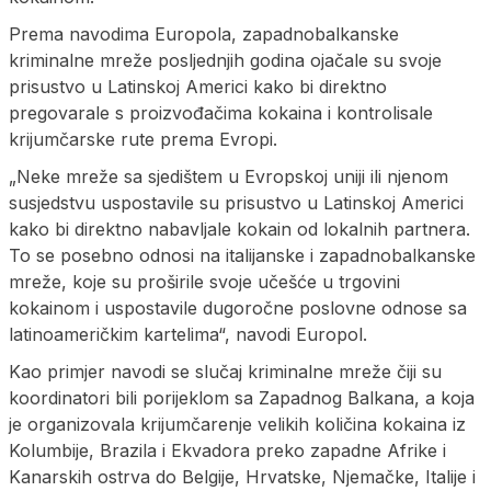
Prema navodima Europola, zapadnobalkanske
kriminalne mreže posljednjih godina ojačale su svoje
prisustvo u Latinskoj Americi kako bi direktno
pregovarale s proizvođačima kokaina i kontrolisale
krijumčarske rute prema Evropi.
„Neke mreže sa sjedištem u Evropskoj uniji ili njenom
susjedstvu uspostavile su prisustvo u Latinskoj Americi
kako bi direktno nabavljale kokain od lokalnih partnera.
To se posebno odnosi na italijanske i zapadnobalkanske
mreže, koje su proširile svoje učešće u trgovini
kokainom i uspostavile dugoročne poslovne odnose sa
latinoameričkim kartelima“, navodi Europol.
Kao primjer navodi se slučaj kriminalne mreže čiji su
koordinatori bili porijeklom sa Zapadnog Balkana, a koja
je organizovala krijumčarenje velikih količina kokaina iz
Kolumbije, Brazila i Ekvadora preko zapadne Afrike i
Kanarskih ostrva do Belgije, Hrvatske, Njemačke, Italije i