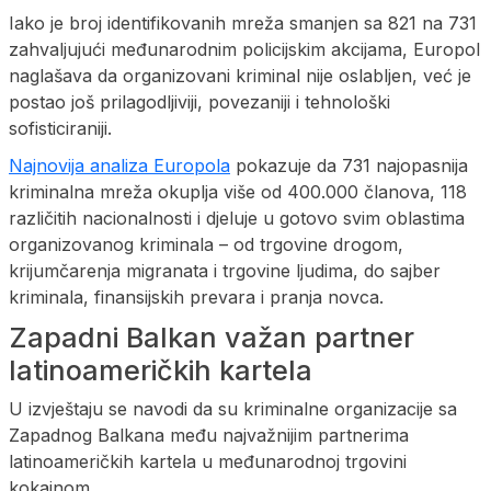
Iako je broj identifikovanih mreža smanjen sa 821 na 731
zahvaljujući međunarodnim policijskim akcijama, Europol
naglašava da organizovani kriminal nije oslabljen, već je
postao još prilagodljiviji, povezaniji i tehnološki
sofisticiraniji.
Najnovija analiza Europola
pokazuje da 731 najopasnija
kriminalna mreža okuplja više od 400.000 članova, 118
različitih nacionalnosti i djeluje u gotovo svim oblastima
organizovanog kriminala – od trgovine drogom,
krijumčarenja migranata i trgovine ljudima, do sajber
kriminala, finansijskih prevara i pranja novca.
Zapadni Balkan važan partner
latinoameričkih kartela
U izvještaju se navodi da su kriminalne organizacije sa
Zapadnog Balkana među najvažnijim partnerima
latinoameričkih kartela u međunarodnoj trgovini
kokainom.