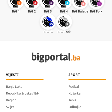
BiG 1
BiG 2
BiG 3
BiG 4
BiG Balade
BiG Folk
BiG iG
BiG Rock
VIJESTI
SPORT
Banja Luka
Fudbal
Republika Srpska / BiH
Košarka
Region
Tenis
Svijet
Odbojka