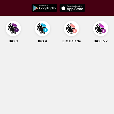
Skip
to
content
BiG 4
BiG Balade
BiG Folk
BiG iG