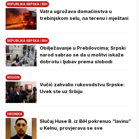
REPUBLIKA SRPSKA / BIH
Vatra ugrožava domaćinstva u
trebinjskom selu, na terenu i mještani
REPUBLIKA SRPSKA / BIH
Obilježavanje u Prebilovcima; Srpski
narod sabrao se da u molitvi iskaže
dobrotu i ljubav prema slobodi
REGION
Vučić zahvalio rukovodstvu Srpske:
Uvek ste uz Srbiju
HRONIKA
Slučaj Huse B. iz BiH pokrenuo “lavinu”
u Kelnu, provjerava se sve