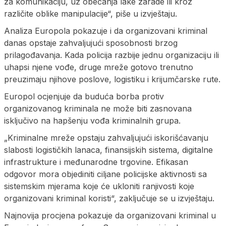
za komunikaciju, uz obećanja lake zarade ili kroz
različite oblike manipulacije“, piše u izvještaju.
Analiza Europola pokazuje i da organizovani kriminal
danas opstaje zahvaljujući sposobnosti brzog
prilagođavanja. Kada policija razbije jednu organizaciju ili
uhapsi njene vođe, druge mreže gotovo trenutno
preuzimaju njihove poslove, logistiku i krijumčarske rute.
Europol ocjenjuje da buduća borba protiv
organizovanog kriminala ne može biti zasnovana
isključivo na hapšenju vođa kriminalnih grupa.
„Kriminalne mreže opstaju zahvaljujući iskorišćavanju
slabosti logističkih lanaca, finansijskih sistema, digitalne
infrastrukture i međunarodne trgovine. Efikasan
odgovor mora objediniti ciljane policijske aktivnosti sa
sistemskim mjerama koje će ukloniti ranjivosti koje
organizovani kriminal koristi“, zaključuje se u izvještaju.
Najnovija procjena pokazuje da organizovani kriminal u