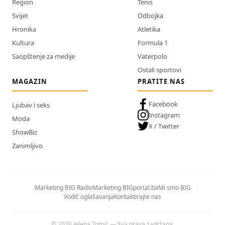
Region
Tenis
Svijet
Odbojka
Hronika
Atletika
Kultura
Formula 1
Saopštenje za medije
Vaterpolo
Ostali sportovi
MAGAZIN
PRATITE NAS
Facebook
Ljubav i seks
Instagram
Moda
X / Twitter
ShowBiz
Zanimljivo
Marketing BIG Radio
Marketing BIGportal.ba
Mi smo BIG
Vodič oglašavanja
Kontaktirajte nas
© 2026 Jelena Tomić — Sva prava zadržana.