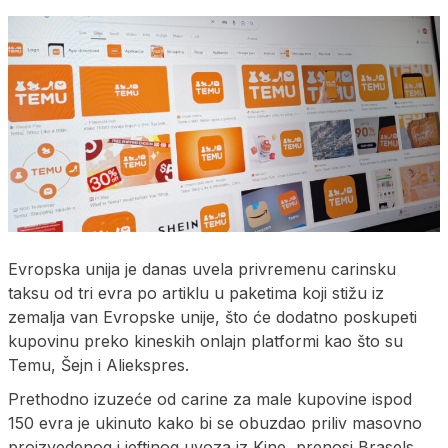
Evropska unija je danas uvela privremenu carinsku
taksu od tri evra po artiklu u paketima koji stižu iz
zemalja van Evropske unije, što će dodatno poskupeti
kupovinu preko kineskih onlajn platformi kao što su
Temu, Šejn i Aliekspres.
Prethodno izuzeće od carine za male kupovine ispod
150 evra je ukinuto kako bi se obuzdao priliv masovno
proizvedenog i jeftinog uvoza iz Kine, prenosi Brasels