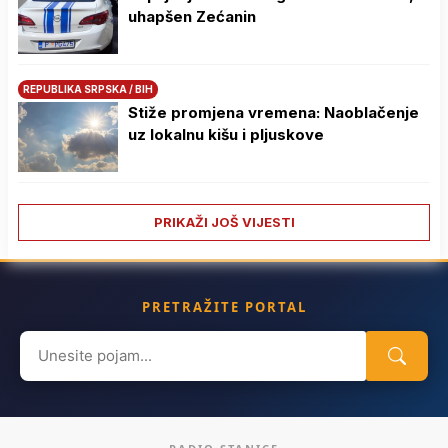
uhapšen Zećanin
REPUBLIKA SRPSKA / BIH
Stiže promjena vremena: Naoblačenje
uz lokalnu kišu i pljuskove
PRIKAŽI JOŠ VIJESTI
PRETRAŽITE PORTAL
Search
for: