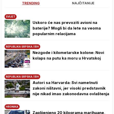
TRENDING
NAJČITANIJE
SVIJET
Uskoro će nas prevoziti avioni na
baterije? Mogli bi da lete na veoma
popularnim relacijama
REPUBLIKA SRPSKA / BIH
Nezgode i kilometarske kolone: Novi
kolaps na putu ka moru u Hrvatskoj
REPUBLIKA SRPSKA / BIH
Autori sa Harvarda: Svi nametnuti
zakoni ništavni, jer visoki predstavnik
nije nikad imao zakonodavna ovlaštenja
HRONIKA
Zaplijenjeno 20 kilograma marihuane,