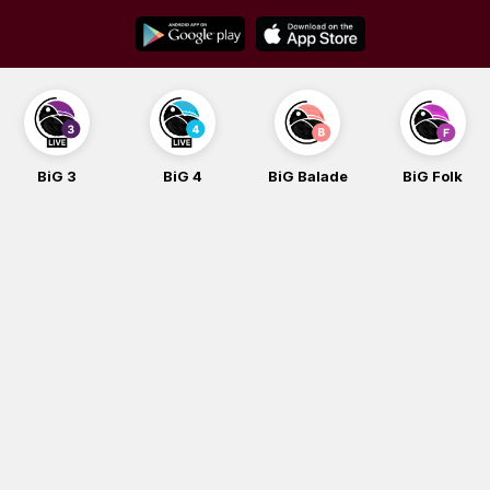
Skip
to
content
BiG 3
BiG 4
BiG Balade
BiG Folk