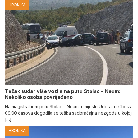
HRONIKA
Težak sudar više vozila na putu Stolac – Neum:
Nekoliko osoba povrijeđeno
Na magistralnom putu Stolac – Neum, u mjestu Udora, nešto iza
09.00 časova dogodila se teška saobraćajna nezgoda u kojoj
[…]
HRONIKA