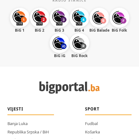
RADIO STANICE
BiG 1
BiG 2
BiG 3
BiG 4
BiG Balade
BiG Folk
BiG iG
BiG Rock
VIJESTI
SPORT
Banja Luka
Fudbal
Republika Srpska / BiH
Košarka