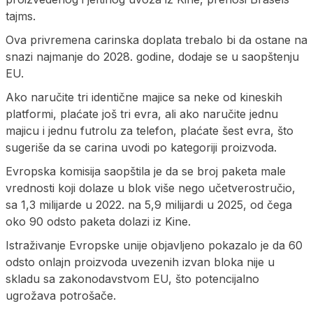
tajms.
Ova privremena carinska doplata trebalo bi da ostane na
snazi najmanje do 2028. godine, dodaje se u saopštenju
EU.
Ako naručite tri identične majice sa neke od kineskih
platformi, plaćate još tri evra, ali ako naručite jednu
majicu i jednu futrolu za telefon, plaćate šest evra, što
sugeriše da se carina uvodi po kategoriji proizvoda.
Evropska komisija saopštila je da se broj paketa male
vrednosti koji dolaze u blok više nego učetverostručio,
sa 1,3 milijarde u 2022. na 5,9 milijardi u 2025, od čega
oko 90 odsto paketa dolazi iz Kine.
Istraživanje Evropske unije objavljeno pokazalo je da 60
odsto onlajn proizvoda uvezenih izvan bloka nije u
skladu sa zakonodavstvom EU, što potencijalno
ugrožava potrošače.