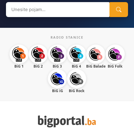
Search
for:
RADIO STANICE
BiG 1
BiG 2
BiG 3
BiG 4
BiG Balade
BiG Folk
BiG iG
BiG Rock