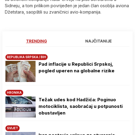
Sidneju, a tom prilikom povrijeđen je jedan član osoblja aviona
Džetstara, saopštili su zvaničnici avio-kompanija.
TRENDING
NAJČITANIJE
REPUBLIKA SRPSKA / BIH
Pad inflacije u Republici Srpskoj,
pogled uperen na globalne rizike
HRONIKA
Težak udes kod Hadžića: Poginuo
motociklista, saobraćaj u potpunosti
obustavljen
SVIJET