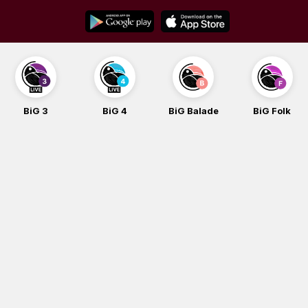
Skip
to
content
BiG 3
BiG 4
BiG Balade
BiG Folk