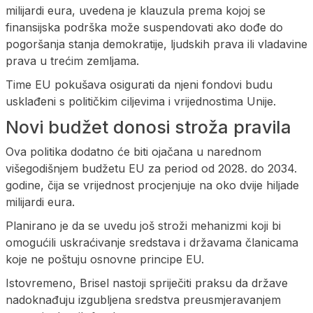
milijardi eura, uvedena je klauzula prema kojoj se
finansijska podrška može suspendovati ako dođe do
pogoršanja stanja demokratije, ljudskih prava ili vladavine
prava u trećim zemljama.
Time EU pokušava osigurati da njeni fondovi budu
usklađeni s političkim ciljevima i vrijednostima Unije.
Novi budžet donosi stroža pravila
Ova politika dodatno će biti ojačana u narednom
višegodišnjem budžetu EU za period od 2028. do 2034.
godine, čija se vrijednost procjenjuje na oko dvije hiljade
milijardi eura.
Planirano je da se uvedu još stroži mehanizmi koji bi
omogućili uskraćivanje sredstava i državama članicama
koje ne poštuju osnovne principe EU.
Istovremeno, Brisel nastoji spriječiti praksu da države
nadoknađuju izgubljena sredstva preusmjeravanjem