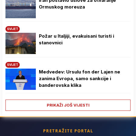
Iran postavio uslove za otvaranje
Ormuskog moreuza
SVIJET
Požar u Italjiji, evakuisani turisti i
stanovnici
SVIJET
Medvedev: Ursulu fon der Lajen ne
zanima Evropa, samo sankcije i
banderovska klika
PRIKAŽI JOŠ VIJESTI
PRETRAŽITE PORTAL