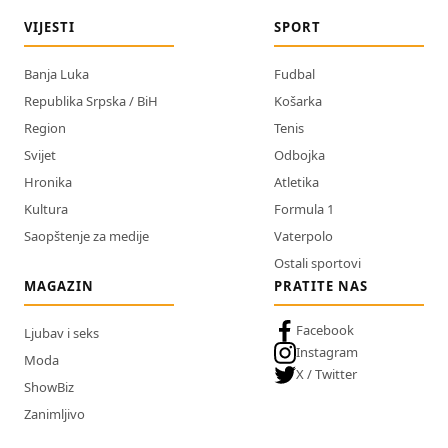
VIJESTI
SPORT
Banja Luka
Fudbal
Republika Srpska / BiH
Košarka
Region
Tenis
Svijet
Odbojka
Hronika
Atletika
Kultura
Formula 1
Saopštenje za medije
Vaterpolo
Ostali sportovi
MAGAZIN
PRATITE NAS
Facebook
Ljubav i seks
Instagram
Moda
X / Twitter
ShowBiz
Zanimljivo