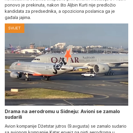
ponovo je prekinuta, nakon što Aljbin Kurti nije predložio
kandidata za predsednika, a opoziciona poslanica ga je
gađala jajima.
SVIJET
Drama na aerodromu u Sidneju: Avioni se zamalo
sudarili
Avion kompanije Džetstar jutros (9.avgusta) se zamalo sudario
sa avionom kompanije Katar ervejz na pisti aerodroma u