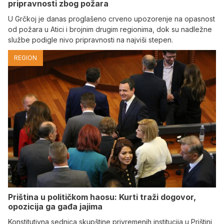
pripravnosti zbog požara
U Grčkoj je danas proglašeno crveno upozorenje na opasnost
od požara u Atici i brojnim drugim regionima, dok su nadležne
službe podigle nivo pripravnosti na najviši stepen.
REGION
Priština u političkom haosu: Kurti traži dogovor,
opozicija ga gađa jajima
Konstitutivna sednica skupštine privremenih institucija u Prištini