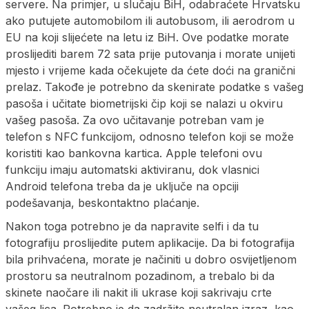
servere. Na primjer, u slučaju BiH, odabraćete Hrvatsku
ako putujete automobilom ili autobusom, ili aerodrom u
EU na koji slijećete na letu iz BiH. Ove podatke morate
proslijediti barem 72 sata prije putovanja i morate unijeti
mjesto i vrijeme kada očekujete da ćete doći na granični
prelaz. Takođe je potrebno da skenirate podatke s vašeg
pasoša i učitate biometrijski čip koji se nalazi u okviru
vašeg pasoša. Za ovo učitavanje potreban vam je
telefon s NFC funkcijom, odnosno telefon koji se može
koristiti kao bankovna kartica. Apple telefoni ovu
funkciju imaju automatski aktiviranu, dok vlasnici
Android telefona treba da je uključe na opciji
podešavanja, beskontaktno plaćanje.
Nakon toga potrebno je da napravite selfi i da tu
fotografiju proslijedite putem aplikacije. Da bi fotografija
bila prihvaćena, morate je načiniti u dobro osvijetljenom
prostoru sa neutralnom pozadinom, a trebalo bi da
skinete naočare ili nakit ili ukrase koji sakrivaju crte