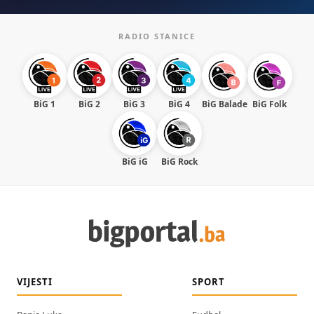
RADIO STANICE
BiG 1
BiG 2
BiG 3
BiG 4
BiG Balade
BiG Folk
BiG iG
BiG Rock
VIJESTI
SPORT