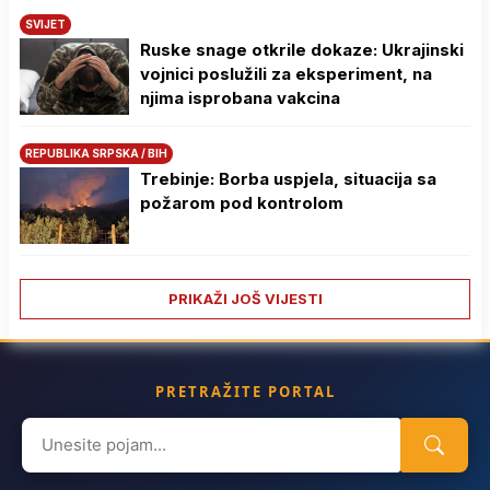
SVIJET
Ruske snage otkrile dokaze: Ukrajinski
vojnici poslužili za eksperiment, na
njima isprobana vakcina
REPUBLIKA SRPSKA / BIH
Trebinje: Borba uspjela, situacija sa
požarom pod kontrolom
PRIKAŽI JOŠ VIJESTI
PRETRAŽITE PORTAL
Search
for: