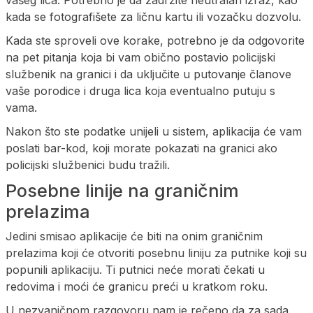
vašeg lica. Potrebno je da zadržite neutralan izraz, kao
kada se fotografišete za ličnu kartu ili vozačku dozvolu.
Kada ste sproveli ove korake, potrebno je da odgovorite
na pet pitanja koja bi vam obično postavio policijski
službenik na granici i da uključite u putovanje članove
vaše porodice i druga lica koja eventualno putuju s
vama.
Nakon što ste podatke unijeli u sistem, aplikacija će vam
poslati bar-kod, koji morate pokazati na granici ako
policijski službenici budu tražili.
Posebne linije na graničnim
prelazima
Jedini smisao aplikacije će biti na onim graničnim
prelazima koji će otvoriti posebnu liniju za putnike koji su
popunili aplikaciju. Ti putnici neće morati čekati u
redovima i moći će granicu preći u kratkom roku.
U nezvaničnom razgovoru nam je rečeno da za sada