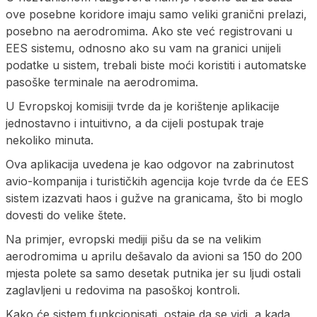
ove posebne koridore imaju samo veliki granični prelazi,
posebno na aerodromima. Ako ste već registrovani u
EES sistemu, odnosno ako su vam na granici unijeli
podatke u sistem, trebali biste moći koristiti i automatske
pasoške terminale na aerodromima.
U Evropskoj komisiji tvrde da je korištenje aplikacije
jednostavno i intuitivno, a da cijeli postupak traje
nekoliko minuta.
Ova aplikacija uvedena je kao odgovor na zabrinutost
avio-kompanija i turističkih agencija koje tvrde da će EES
sistem izazvati haos i gužve na granicama, što bi moglo
dovesti do velike štete.
Na primjer, evropski mediji pišu da se na velikim
aerodromima u aprilu dešavalo da avioni sa 150 do 200
mjesta polete sa samo desetak putnika jer su ljudi ostali
zaglavljeni u redovima na pasoškoj kontroli.
Kako će sistem funkcionisati, ostaje da se vidi, a kada