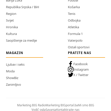
Banja Luka
Fudbal
Republika Srpska / BiH
Košarka
Region
Tenis
Svijet
Odbojka
Hronika
Atletika
Kultura
Formula 1
Saopštenje za medije
Vaterpolo
Ostali sportovi
MAGAZIN
PRATITE NAS
Facebook
Ljubav i seks
Instagram
Moda
X / Twitter
ShowBiz
Zanimljivo
Marketing BIG Radio
Marketing BIGportal.ba
Mi smo BIG
Vodič oglašavanja
Kontaktirajte nas