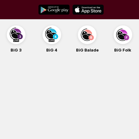
Skip
to
content
BiG 4
BiG Balade
BiG Folk
BiG iG