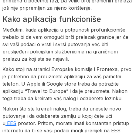
primjena u početnoj fazi, pa veliki broj graničnih prelaza
još nije pripremljen za njeno korištenje.
Kako aplikacija funkcioniše
Međutim, kada aplikacija u potpunosti profunkcioniše,
trebalo bi da vam omogući brži prelazak granice jer će
svi vaši podaci o vrsti i svrsi putovanja već biti
proslijeđeni policijskim službenicima na graničnom
prelazu za koji ste se najavili.
Kako stoji na stranici Evropske komisije i Frontexa, prvo
je potrebno da preuzmete aplikaciju za vaš pametni
telefon. U Apple ili Google store treba da potražite
aplikaciju “Travel to Europe” i da je preuzmete. Nakon
toga treba da kreirate vaš nalog i odaberete lozinku.
Nakon što ste kreirali nalog, treba da unesete novo
putovanje i da odaberete zemlju u kojoj ćete ući
u
EES
prostor. Pritom, morate imati konstantan pristup
internetu da bi se vaši podaci mogli prenijeti na EES