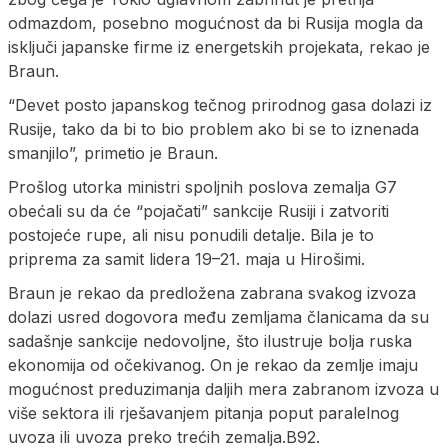
odmazdom, posebno mogućnost da bi Rusija mogla da
isključi japanske firme iz energetskih projekata, rekao je
Braun.
“Devet posto japanskog tečnog prirodnog gasa dolazi iz
Rusije, tako da bi to bio problem ako bi se to iznenada
smanjilo”, primetio je Braun.
Prošlog utorka ministri spoljnih poslova zemalja G7
obećali su da će “pojačati” sankcije Rusiji i zatvoriti
postojeće rupe, ali nisu ponudili detalje. Bila je to
priprema za samit lidera 19–21. maja u Hirošimi.
Braun je rekao da predložena zabrana svakog izvoza
dolazi usred dogovora među zemljama članicama da su
sadašnje sankcije nedovoljne, što ilustruje bolja ruska
ekonomija od očekivanog. On je rekao da zemlje imaju
mogućnost preduzimanja daljih mera zabranom izvoza u
više sektora ili rješavanjem pitanja poput paralelnog
uvoza ili uvoza preko trećih zemalja.B92.