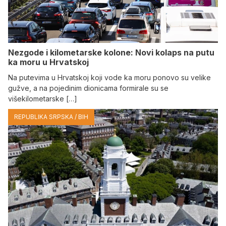
Nezgode i kilometarske kolone: Novi kolaps na putu
ka moru u Hrvatskoj
Na putevima u Hrvatskoj koji vode ka moru ponovo su velike
gužve, a na pojedinim dionicama formirale su se
višekilometarske […]
REPUBLIKA SRPSKA / BIH