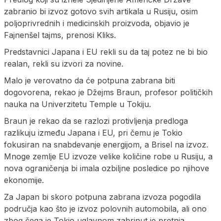
zabranio bi izvoz gotovo svih artikala u Rusiju, osim
poljoprivrednih i medicinskih proizvoda, objavio je
Fajnenšel tajms, prenosi Kliks.
Predstavnici Japana i EU rekli su da taj potez ne bi bio
realan, rekli su izvori za novine.
Malo je verovatno da će potpuna zabrana biti
dogovorena, rekao je Džejms Braun, profesor političkih
nauka na Univerzitetu Temple u Tokiju.
Braun je rekao da se razlozi protivljenja predloga
razlikuju između Japana i EU, pri čemu je Tokio
fokusiran na snabdevanje energijom, a Brisel na izvoz.
Mnoge zemlje EU izvoze velike količine robe u Rusiju, a
nova ograničenja bi imala ozbiljne posledice po njihove
ekonomije.
Za Japan bi skoro potpuna zabrana izvoza pogodila
područja kao što je izvoz polovnih automobila, ali ono
zbog čega je Tokio uglavnom zabrinut je pretnja