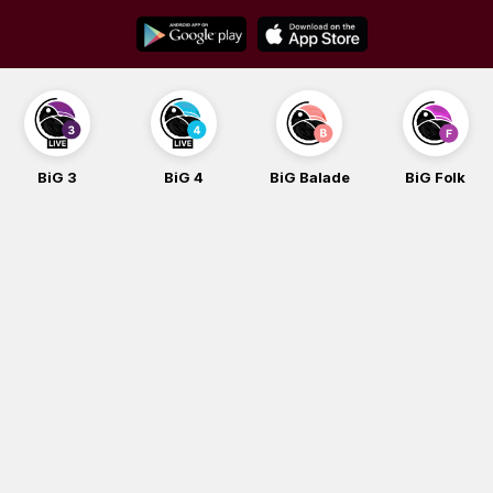
Skip
to
content
BiG 3
BiG 4
BiG Balade
BiG Folk