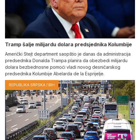
Tramp šalje milijardu dolara predsjednika Kolumbije
Američki Stejt department saopštio je danas da administracija
predsednika Donalda Trampa planira da obezbedi milijardu
dolara bezbednosne pomoći vladi novog desničarskog
predsednika Kolumbije Abelarda de la Esprijelje.
REPUBLIKA SRPSKA / BIH