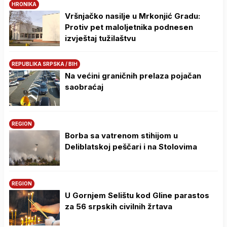
HRONIKA
Vršnjačko nasilje u Mrkonjić Gradu:
Protiv pet maloljetnika podnesen
izvještaj tužilaštvu
REPUBLIKA SRPSKA / BIH
Na većini graničnih prelaza pojačan
saobraćaj
REGION
Borba sa vatrenom stihijom u
Deliblatskoj peščari i na Stolovima
REGION
U Gornjem Selištu kod Gline parastos
za 56 srpskih civilnih žrtava