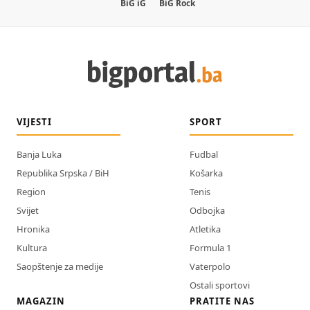
BiG iG
BiG Rock
VIJESTI
SPORT
Banja Luka
Fudbal
Republika Srpska / BiH
Košarka
Region
Tenis
Svijet
Odbojka
Hronika
Atletika
Kultura
Formula 1
Saopštenje za medije
Vaterpolo
Ostali sportovi
MAGAZIN
PRATITE NAS