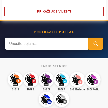
PRIKAŽI JOŠ VIJESTI
PRETRAŽITE PORTAL
Search
for:
RADIO STANICE
BiG 1
BiG 2
BiG 3
BiG 4
BiG Balade
BiG Folk