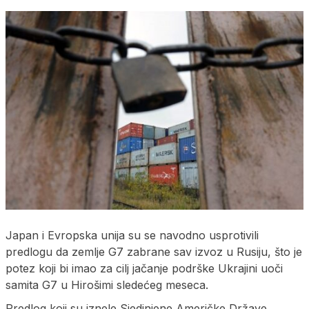
Japan i Evropska unija su se navodno usprotivili
predlogu da zemlje G7 zabrane sav izvoz u Rusiju, što je
potez koji bi imao za cilj jačanje podrške Ukrajini uoči
samita G7 u Hirošimi sledećeg meseca.
Predlog koji su iznele Sjedinjene Američke Države