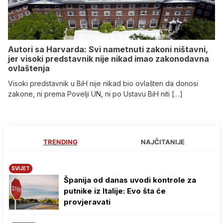
Autori sa Harvarda: Svi nametnuti zakoni ništavni,
jer visoki predstavnik nije nikad imao zakonodavna
ovlaštenja
Visoki predstavnik u BiH nije nikad bio ovlašten da donosi
zakone, ni prema Povelji UN, ni po Ustavu BiH niti […]
TRENDING
NAJČITANIJE
SVIJET
Španija od danas uvodi kontrole za
putnike iz Italije: Evo šta će
provjeravati