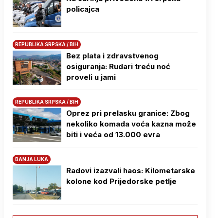
policajca
REPUBLIKA SRPSKA / BIH
Bez plata i zdravstvenog
osiguranja: Rudari treću noć
proveli u jami
REPUBLIKA SRPSKA / BIH
Oprez pri prelasku granice: Zbog
nekoliko komada voća kazna može
biti i veća od 13.000 evra
BANJA LUKA
Radovi izazvali haos: Kilometarske
kolone kod Prijedorske petlje