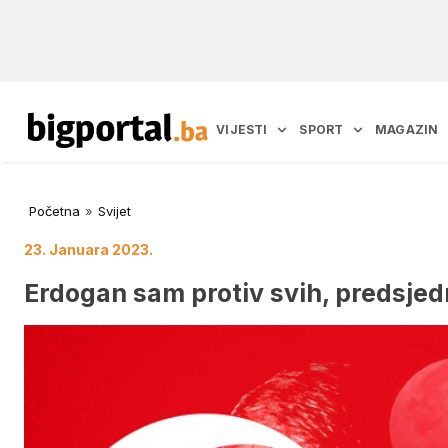
VIJESTI
SPORT
MAGAZIN
Početna
»
Svijet
23. Januara 2023.
Erdogan sam protiv svih, predsjedn