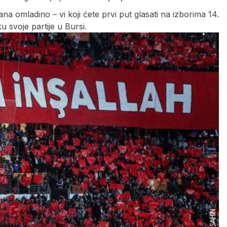
na omladino – vi koji ćete prvi put glasati na izborima 14.
 svoje partije u Bursi.