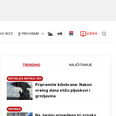
BIG BIZZ
PROGRAM
UŽIVO
TRENDING
NAJČITANIJE
REPUBLIKA SRPSKA / BIH
Pripremite kišobrane: Nakon
vrelog dana stižu pljuskovi i
grmljavina
HRONIKA
Na Јarinju privedena tri srpska