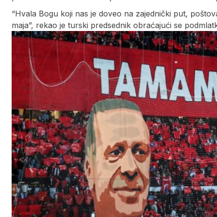
“Hvala Bogu koji nas je doveo na zajednički put, poštova
maja”, rekao je turski predsednik obraćajući se podmlatku