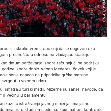
roces i skratio vreme opoziciji da se dogovori oko
lagom prednošću u odnosu na vladajuću koaliciju.
aj kao datum održavanja izbora računajući na podršku
50. godine izbore dobio Adnan Mederes, čovek koji je
iranje serije napada na pripadnike grčke manjine.
o svrgnut u vojnom udaru.
, smatraju turski mediji. Mizerne su šanse, navode, da
” ili većinu u parlamentu.
 izuzmu istraživanja javnog mnjenja, ima jasnu
 dominaciju u ključnim medijima, koje mahom kontrolišu