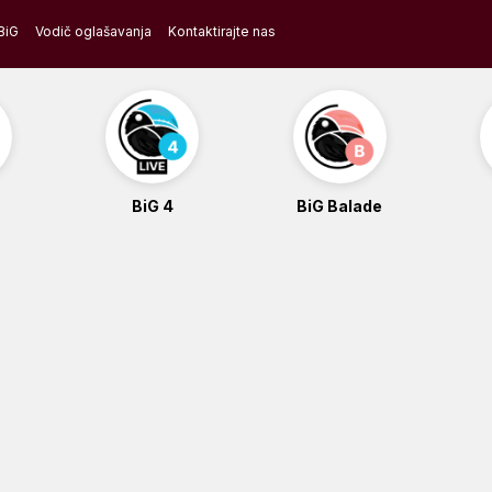
BiG
Vodič oglašavanja
Kontaktirajte nas
BiG 4
BiG Balade