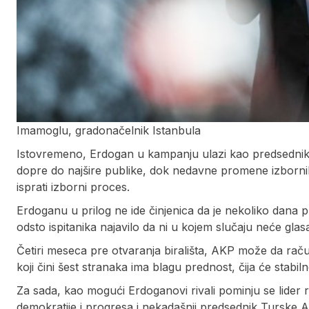
Imamoglu, gradonačelnik Istanbula
Istovremeno, Erdogan u kampanju ulazi kao predsednik T
dopre do najšire publike, dok nedavne promene izborni
isprati izborni proces.
Erdoganu u prilog ne ide činjenica da je nekoliko dana pr
odsto ispitanika najavilo da ni u kojem slučaju neće glas
Četiri meseca pre otvaranja birališta, AKP može da raču
koji čini šest stranaka ima blagu prednost, čija će stabi
Za sada, kao mogući Erdoganovi rivali pominju se lider r
demokratije i progresa i nekadašnji predsednik Turske 