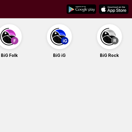
BiG Folk
BiG iG
BiG Rock