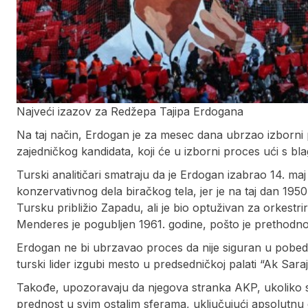
Najveći izazov za Redžepa Tajipa Erdogana
Na taj način, Erdogan je za mesec dana ubrzao izborni p
zajedničkog kandidata, koji će u izborni proces ući s b
Turski analitičari smatraju da je Erdogan izabrao 14. m
konzervativnog dela biračkog tela, jer je na taj dan 19
Tursku približio Zapadu, ali je bio optuživan za orkestr
Menderes je pogubljen 1961. godine, pošto je prethodn
Erdogan ne bi ubrzavao proces da nije siguran u pobedu
turski lider izgubi mesto u predsedničkoj palati “Ak Saraj
Takođe, upozoravaju da njegova stranka AKP, ukoliko se
prednost u svim ostalim sferama, uključujući apsolutnu