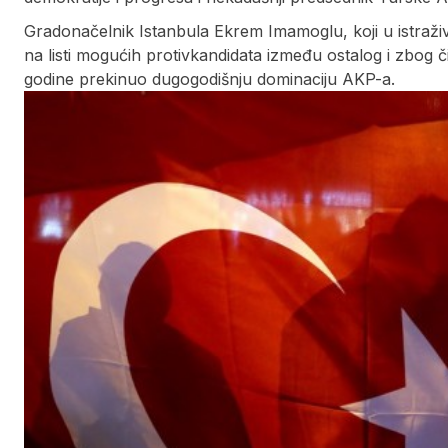
Gradonačelnik Istanbula Ekrem Imamoglu, koji u istraživ
na listi mogućih protivkandidata između ostalog i zbog 
godine prekinuo dugogodišnju dominaciju AKP-a.