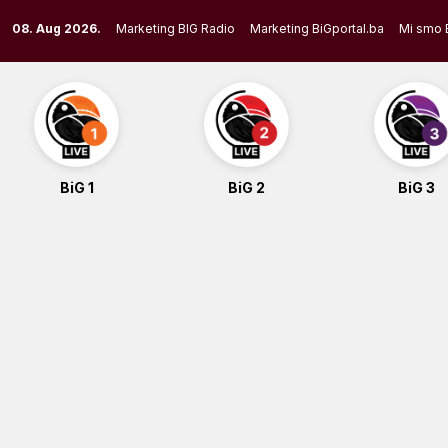
Skip
08. Aug 2026.
Marketing BIG Radio
Marketing BiGportal.ba
Mi smo 
to
content
BiG 1
BiG 2
BiG 3