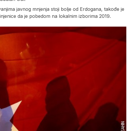
anjima javnog mnjenja stoji bolje od Erdogana, takođe je
činjenice da je pobedom na lokalnim izborima 2019.