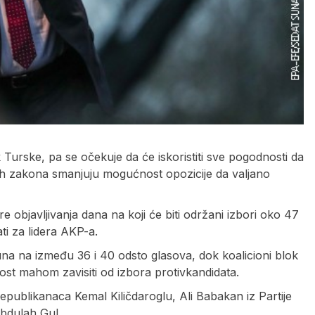
urske, pa se očekuje da će iskoristiti sve pogodnosti da
h zakona smanjuju mogućnost opozicije da valjano
e objavljivanja dana na koji će biti održani izbori oko 47
ati za lidera AKP-a.
na na između 36 i 40 odsto glasova, dok koalicioni blok
lnost mahom zavisiti od izbora protivkandidata.
epublikanaca Kemal Kiličdaroglu, Ali Babakan iz Partije
Abdulah Gul.