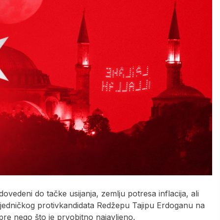
ovedeni do tačke usijanja, zemlju potresa inflacija, ali
zajedničkog protivkandidata Redžepu Tajipu Erdoganu na
pre nego što je prvobitno najavljeno.