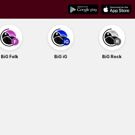
BiG Folk
BiG iG
BiG Rock