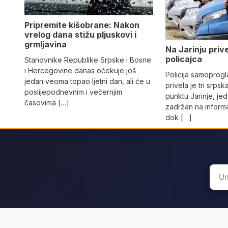
Pripremite kišobrane: Nakon
vrelog dana stižu pljuskovi i
grmljavina
Na Јarinju priv
policajca
Stanovnike Republike Srpske i Bosne
i Hercegovine danas očekuje još
Policija samoprog
jedan veoma topao ljetni dan, ali će u
privela je tri srpsk
poslijepodnevnim i večernjim
punktu Јarinje, jed
časovima […]
zadržan na inform
dok […]
Sear
for: