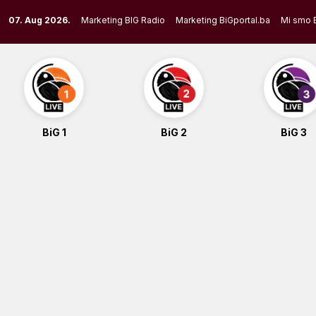
Skip
07. Aug 2026.
Marketing BIG Radio
Marketing BiGportal.ba
Mi smo 
to
content
BiG 1
BiG 2
BiG 3