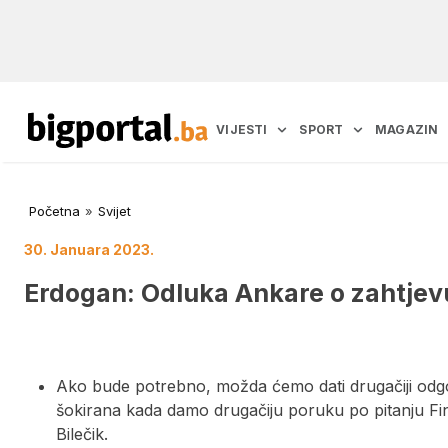
VIJESTI
SPORT
MAGAZIN
Početna
»
Svijet
30. Januara 2023.
Erdogan: Odluka Ankare o zahtjev
Ako bude potrebno, možda ćemo dati drugačiji odgo
šokirana kada damo drugačiju poruku po pitanju Fi
Bilečik.