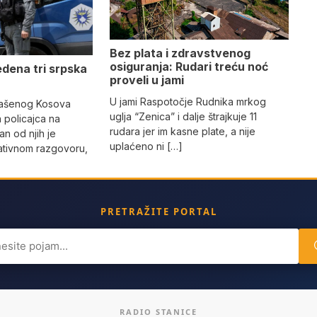
Bez plata i zdravstvenog
osiguranja: Rudari treću noć
edena tri srpska
proveli u jami
U jami Raspotočje Rudnika mrkog
lašenog Kosova
uglja “Zenica” i dalje štrajkuje 11
a policajca na
rudara jer im kasne plate, a nije
an od njih je
uplaćeno ni […]
ativnom razgovoru,
PRETRAŽITE PORTAL
ch
RADIO STANICE