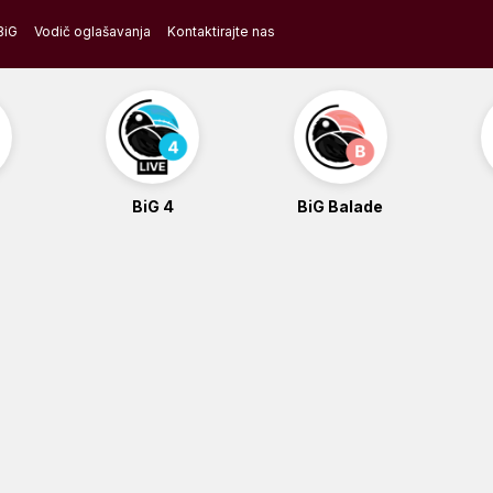
BiG
Vodič oglašavanja
Kontaktirajte nas
BiG 4
BiG Balade