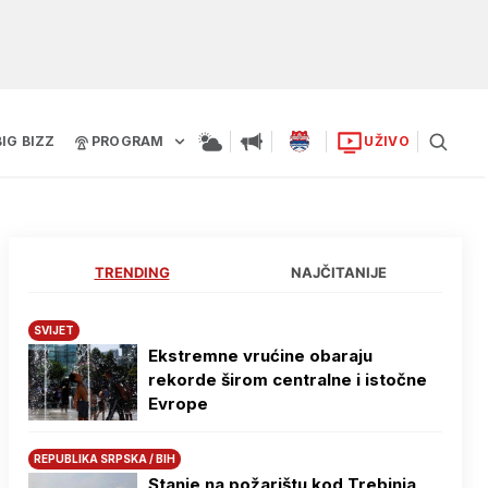
BIG BIZZ
PROGRAM
UŽIVO
TRENDING
NAJČITANIJE
SVIJET
Ekstremne vrućine obaraju
rekorde širom centralne i istočne
Evrope
REPUBLIKA SRPSKA / BIH
Stanje na požarištu kod Trebinja