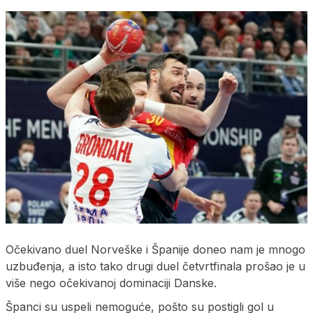
Očekivano duel Norveške i Španije doneo nam je mnogo
uzbuđenja, a isto tako drugi duel četvrtfinala prošao je u
više nego očekivanoj dominaciji Danske.
Španci su uspeli nemoguće, pošto su postigli gol u