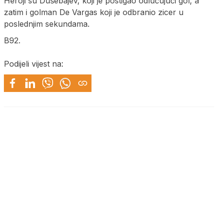
Heroji su Dušebajev, koji je postigao odlučujući gol, a
zatim i golman De Vargas koji je odbranio zicer u
poslednjim sekundama.
B92.
Podijeli vijest na: