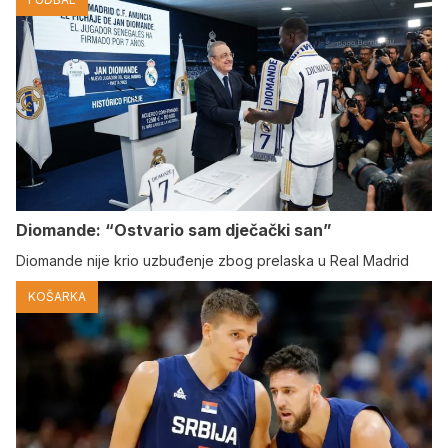
Diomande: “Ostvario sam dječački san”
Diomande nije krio uzbuđenje zbog prelaska u Real Madrid
KOŠARKA