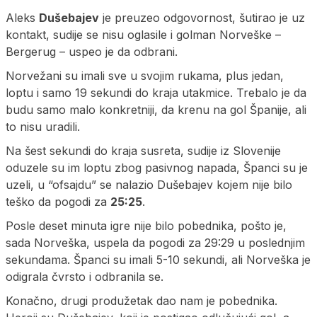
Aleks
Dušebajev
je preuzeo odgovornost, šutirao je uz
kontakt, sudije se nisu oglasile i golman Norveške –
Bergerug – uspeo je da odbrani.
Norvežani su imali sve u svojim rukama, plus jedan,
loptu i samo 19 sekundi do kraja utakmice. Trebalo je da
budu samo malo konkretniji, da krenu na gol Španije, ali
to nisu uradili.
Na šest sekundi do kraja susreta, sudije iz Slovenije
oduzele su im loptu zbog pasivnog napada, Španci su je
uzeli, u “ofsajdu” se nalazio Dušebajev kojem nije bilo
teško da pogodi za
25:25
.
Posle deset minuta igre nije bilo pobednika, pošto je,
sada Norveška, uspela da pogodi za 29:29 u poslednjim
sekundama. Španci su imali 5-10 sekundi, ali Norveška je
odigrala čvrsto i odbranila se.
Konačno, drugi produžetak dao nam je pobednika.