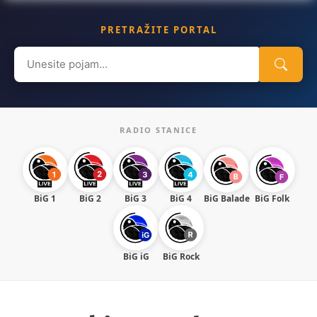
PRETRAŽITE PORTAL
Search
for:
RADIO STANICE
BiG 1
BiG 2
BiG 3
BiG 4
BiG Balade
BiG Folk
BiG iG
BiG Rock