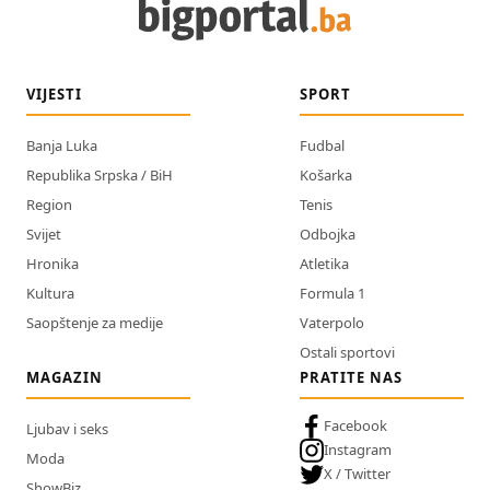
VIJESTI
SPORT
Banja Luka
Fudbal
Republika Srpska / BiH
Košarka
Region
Tenis
Svijet
Odbojka
Hronika
Atletika
Kultura
Formula 1
Saopštenje za medije
Vaterpolo
Ostali sportovi
MAGAZIN
PRATITE NAS
Facebook
Ljubav i seks
Instagram
Moda
X / Twitter
ShowBiz