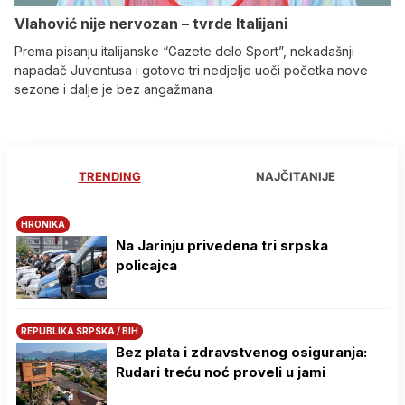
Vlahović nije nervozan – tvrde Italijani
Prema pisanju italijanske “Gazete delo Sport”, nekadašnji
napadač Juventusa i gotovo tri nedjelje uoči početka nove
sezone i dalje je bez angažmana
TRENDING
NAJČITANIJE
HRONIKA
Na Јarinju privedena tri srpska
policajca
REPUBLIKA SRPSKA / BIH
Bez plata i zdravstvenog osiguranja:
Rudari treću noć proveli u jami