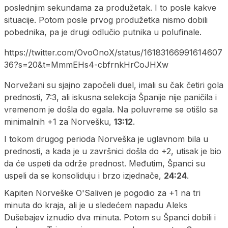
poslednjim sekundama za produžetak. I to posle kakve
situacije. Potom posle prvog produžetka nismo dobili
pobednika, pa je drugi odlučio putnika u polufinale.
https://twitter.com/OvoOnoX/status/16183166991614607
36?s=20&t=MmmEHs4-cbfrnkHrCoJHXw
Norvežani su sjajno započeli duel, imali su čak četiri gola
prednosti, 7:3, ali iskusna selekcija Španije nije paničila i
vremenom je došla do egala. Na poluvreme se otišlo sa
minimalnih +1 za Norvešku,
13:12
.
I tokom drugog perioda Norveška je uglavnom bila u
prednosti, a kada je u završnici došla do +2, utisak je bio
da će uspeti da održe prednost. Međutim, Španci su
uspeli da se konsoliduju i brzo izjednače,
24:24
.
Kapiten Norveške O'Saliven je pogodio za +1 na tri
minuta do kraja, ali je u sledećem napadu Aleks
Dušebajev iznudio dva minuta. Potom su Španci dobili i