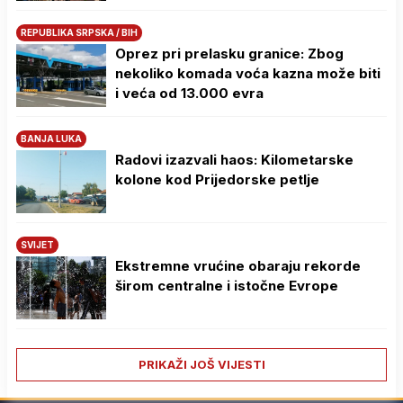
REPUBLIKA SRPSKA / BIH
Oprez pri prelasku granice: Zbog
nekoliko komada voća kazna može biti
i veća od 13.000 evra
BANJA LUKA
Radovi izazvali haos: Kilometarske
kolone kod Prijedorske petlje
SVIJET
Ekstremne vrućine obaraju rekorde
širom centralne i istočne Evrope
PRIKAŽI JOŠ VIJESTI