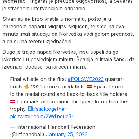
sedmerac, Trigeras je preuzoe odgovornost, a Severas
je strašnom intervencijom odbranio.
Stvari su se brzo vratila u normalu, pošto je u
narednom napadu Migeljas isključen, te smo na dva
minuta imali situaciju da Norveška vodi golom prednosti,
a da su na terenu izjednačeni.
Dugo je trajao napad Norveške, nisu uspeli da ga
iskoriste i u poslednjem minutu Španija je imala šansu da
izjednači, doduše, sa igračem manje.
Final whistle on the first
#POLSWE2023
quarter-
finals
2021 bronze medallists
Spain return
to the medal round and back-to-back title holders
Denmark will continue the quest to reclaim the
trophy
#sticktogether
pic.twitter.com/2Wdjncue3r
— International Handball Federation
(@ihfhandball)
January 25, 2023