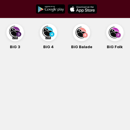
Skip
to
content
BiG 4
BiG Balade
BiG Folk
BiG iG