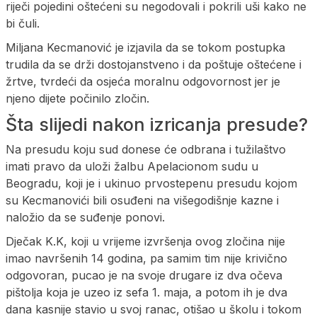
riječi pojedini oštećeni su negodovali i pokrili uši kako ne
bi čuli.
Miljana Kecmanović je izjavila da se tokom postupka
trudila da se drži dostojanstveno i da poštuje oštećene i
žrtve, tvrdeći da osjeća moralnu odgovornost jer je
njeno dijete počinilo zločin.
Šta slijedi nakon izricanja presude?
Na presudu koju sud donese će odbrana i tužilaštvo
imati pravo da uloži žalbu Apelacionom sudu u
Beogradu, koji je i ukinuo prvostepenu presudu kojom
su Kecmanovići bili osuđeni na višegodišnje kazne i
naložio da se suđenje ponovi.
Dječak K.K, koji u vrijeme izvršenja ovog zločina nije
imao navršenih 14 godina, pa samim tim nije krivično
odgovoran, pucao je na svoje drugare iz dva očeva
pištolja koja je uzeo iz sefa 1. maja, a potom ih je dva
dana kasnije stavio u svoj ranac, otišao u školu i tokom