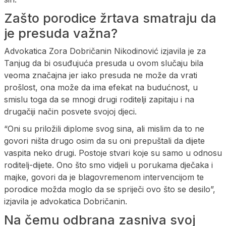
Zašto porodice žrtava smatraju da
je presuda važna?
Advokatica Zora Dobričanin Nikodinović izjavila je za
Tanjug da bi osuđujuća presuda u ovom slučaju bila
veoma značajna jer iako presuda ne može da vrati
prošlost, ona može da ima efekat na budućnost, u
smislu toga da se mnogi drugi roditelji zapitaju i na
drugačiji način posvete svojoj djeci.
“Oni su priložili diplome svog sina, ali mislim da to ne
govori ništa drugo osim da su oni prepuštali da dijete
vaspita neko drugi. Postoje stvari koje su samo u odnosu
roditelj-dijete. Ono što smo vidjeli u porukama dječaka i
majke, govori da je blagovremenom intervencijom te
porodice možda moglo da se spriječi ovo što se desilo”,
izjavila je advokatica Dobričanin.
Na čemu odbrana zasniva svoj