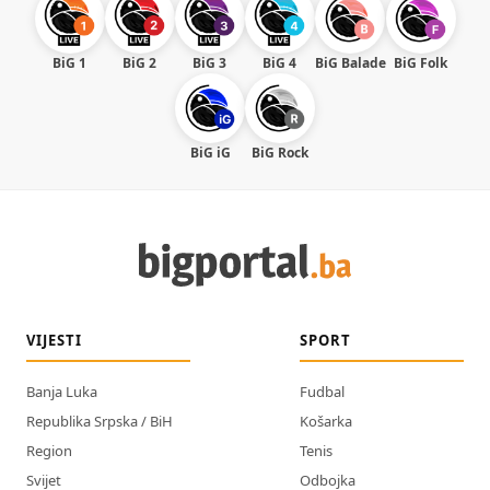
BiG 1
BiG 2
BiG 3
BiG 4
BiG Balade
BiG Folk
BiG iG
BiG Rock
VIJESTI
SPORT
Banja Luka
Fudbal
Republika Srpska / BiH
Košarka
Region
Tenis
Svijet
Odbojka