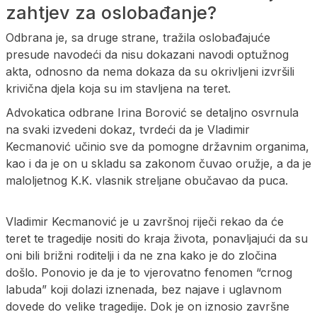
zahtjev za oslobađanje?
Odbrana je, sa druge strane, tražila oslobađajuće
presude navodeći da nisu dokazani navodi optužnog
akta, odnosno da nema dokaza da su okrivljeni izvršili
krivična djela koja su im stavljena na teret.
Advokatica odbrane Irina Borović se detaljno osvrnula
na svaki izvedeni dokaz, tvrdeći da je Vladimir
Kecmanović učinio sve da pomogne državnim organima,
kao i da je on u skladu sa zakonom čuvao oružje, a da je
maloljetnog K.K. vlasnik streljane obučavao da puca.
Vladimir Kecmanović je u završnoj riječi rekao da će
teret te tragedije nositi do kraja života, ponavljajući da su
oni bili brižni roditelji i da ne zna kako je do zločina
došlo. Ponovio je da je to vjerovatno fenomen “crnog
labuda” koji dolazi iznenada, bez najave i uglavnom
dovede do velike tragedije. Dok je on iznosio završne