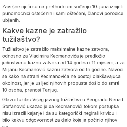
Završne riječi su na prethodnom suđenju 10. juna iznijeli
punomoćnici oštećenih i sami oštećeni, članovi porodice
ubijenih.
Kakve kazne je zatražilo
tužilaštvo?
Tužilaštvo je zatražilo maksimalne kazne zatvora,
odnosno za Vladimira Kecmanovića je predložio
jedinstvenu kaznu zatvora od 14 godina i 11 mjeseci, a za
Miljanu Kecmanović kaznu zatvora od tri godine. Navodi
se kako na strani Kecmanovića ne postoji olakšavajuća
okolnost, jer je uslijed njihovih propusta došlo do smrti
10 osoba, prenosi Tanjug.
Glavni tužilac Višeg javnog tužilaštva u Beogradu Nenad
Stefanović ukazao je da Kecmanovići tokom postupka
nisu izrazili kajanje i da su kategorički negirali krivicu i
bilo kakvu odgovornost za djelo koje je počinio njihov
sin.