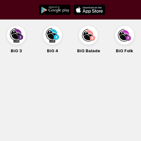
Skip
to
content
BiG 3
BiG 4
BiG Balade
BiG Folk