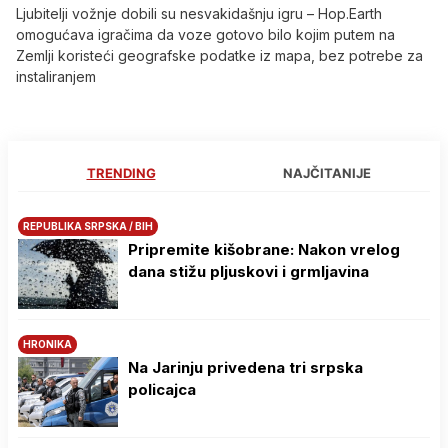
Ljubitelji vožnje dobili su nesvakidašnju igru – Hop.Earth
omogućava igračima da voze gotovo bilo kojim putem na
Zemlji koristeći geografske podatke iz mapa, bez potrebe za
instaliranjem
TRENDING
NAJČITANIJE
REPUBLIKA SRPSKA / BIH
Pripremite kišobrane: Nakon vrelog
dana stižu pljuskovi i grmljavina
HRONIKA
Na Јarinju privedena tri srpska
policajca