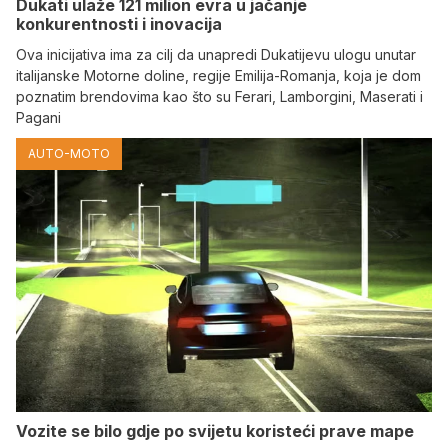
Dukati ulaže 121 milion evra u jačanje
konkurentnosti i inovacija
Ova inicijativa ima za cilj da unapredi Dukatijevu ulogu unutar
italijanske Motorne doline, regije Emilija-Romanja, koja je dom
poznatim brendovima kao što su Ferari, Lamborgini, Maserati i
Pagani
AUTO-MOTO
Vozite se bilo gdje po svijetu koristeći prave mape