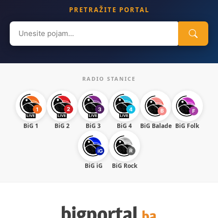
PRETRAŽITE PORTAL
Search
for:
RADIO STANICE
BiG 1
BiG 2
BiG 3
BiG 4
BiG Balade
BiG Folk
BiG iG
BiG Rock