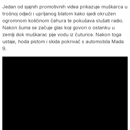
Jedan od sjajnih promotivnih videa prikazuje muškarca u
trošnoj odjeći i uprljanog blatom kako sjedi okružen
ogromnom količinom čahura te pokušava slušati radio.
Nakon šuma se začuje glas koji govori o ostanku u
zemlji dok muškarac pije vodu iz čuturice. Nakon toga
ustaje, hoda pistom i skida pokrivač s automobila Mada
9.