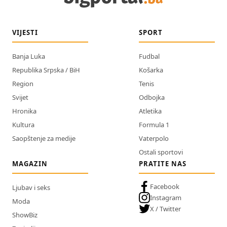
VIJESTI
SPORT
Banja Luka
Fudbal
Republika Srpska / BiH
Košarka
Region
Tenis
Svijet
Odbojka
Hronika
Atletika
Kultura
Formula 1
Saopštenje za medije
Vaterpolo
Ostali sportovi
MAGAZIN
PRATITE NAS
Facebook
Ljubav i seks
Instagram
Moda
X / Twitter
ShowBiz