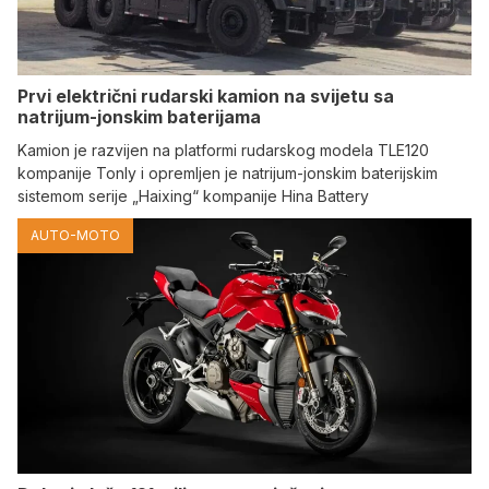
Prvi električni rudarski kamion na svijetu sa
natrijum-jonskim baterijama
Kamion je razvijen na platformi rudarskog modela TLE120
kompanije Tonly i opremljen je natrijum-jonskim baterijskim
sistemom serije „Haixing“ kompanije Hina Battery
AUTO-MOTO