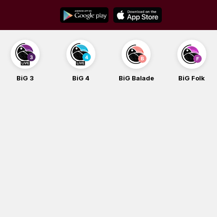
Skip
to
content
G 3
BiG 4
BiG Balade
BiG Folk
B