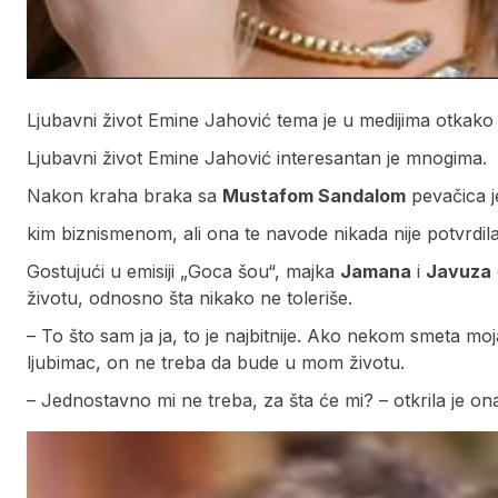
Ljubavni život Emine Jahović tema je u medijima otkak
Ljubavni život Emine Jahović interesantan je mnogima.
Nakon kraha braka sa
Mustafom Sandalom
pevačica j
kim biznismenom, ali ona te navode nikada nije potvrdila
Gostujući u emisiji „Goca šou“, majka
Jamana
i
Javuza
životu, odnosno šta nikako ne toleriše.
– To što sam ja ja, to je najbitnije. Ako nekom smeta mo
ljubimac, on ne treba da bude u mom životu.
– Jednostavno mi ne treba, za šta će mi? – otkrila je on