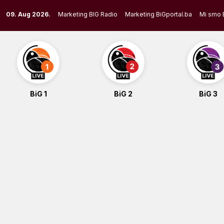
Skip
09. Aug 2026.
Marketing BIG Radio
Marketing BiGportal.ba
Mi smo 
to
content
BiG 1
BiG 2
BiG 3