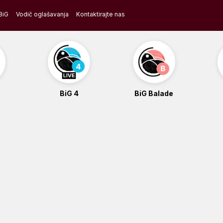
BiG
Vodič oglašavanja
Kontaktirajte nas
BiG 4
BiG Balade