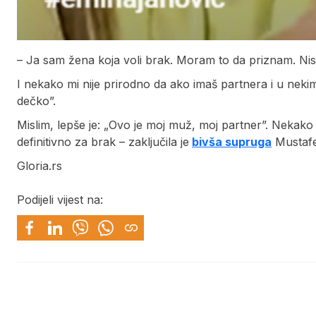
– Ja sam žena koja voli brak. Moram to da priznam. Ni
I nekako mi nije prirodno da ako imaš partnera i u nek
dečko”.
Mislim, lepše je: „Ovo je moj muž, moj partner”. Nekako
definitivno za brak – zaključila je
bivša supruga
Mustafe
Gloria.rs
Podijeli vijest na: