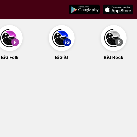
BiG Folk
BiG iG
BiG Rock