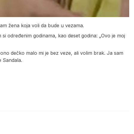
sam žena koja voli da bude u vezama.
im si određenim godinama, kao deset godina: „Ovo je moj
 ono dečko malo mi je bez veze, ali volim brak. Ja sam
 Sandala.