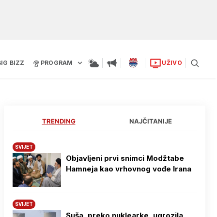
BIG BIZZ
PROGRAM
UŽIVO
TRENDING
NAJČITANIJE
SVIJET
Objavljeni prvi snimci Modžtabe
Hamneja kao vrhovnog vođe Irana
SVIJET
Suša, preko nuklearke, ugrozila