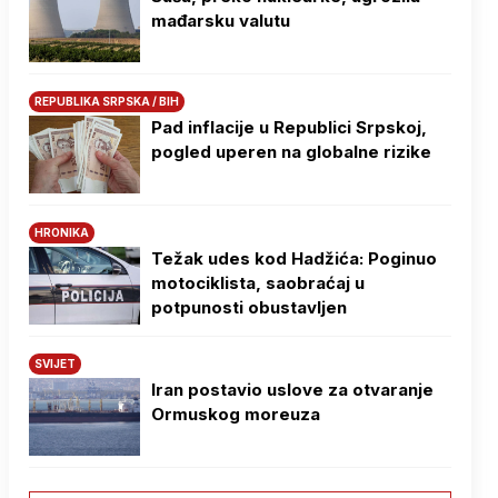
mađarsku valutu
REPUBLIKA SRPSKA / BIH
Pad inflacije u Republici Srpskoj,
pogled uperen na globalne rizike
HRONIKA
Težak udes kod Hadžića: Poginuo
motociklista, saobraćaj u
potpunosti obustavljen
SVIJET
Iran postavio uslove za otvaranje
Ormuskog moreuza