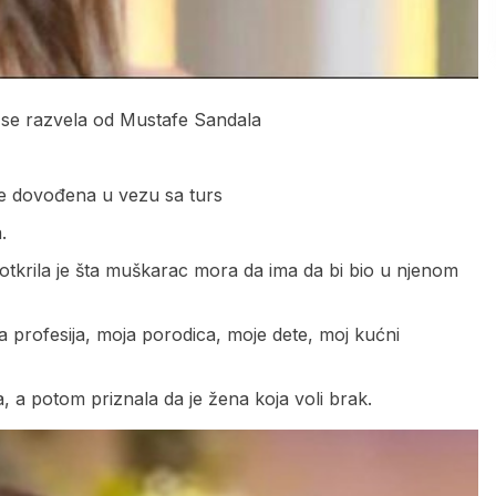
o se razvela od Mustafe Sandala
e dovođena u vezu sa turs
.
otkrila je šta muškarac mora da ima da bi bio u njenom
ja profesija, moja porodica, moje dete, moj kućni
a, a potom priznala da je žena koja voli brak.