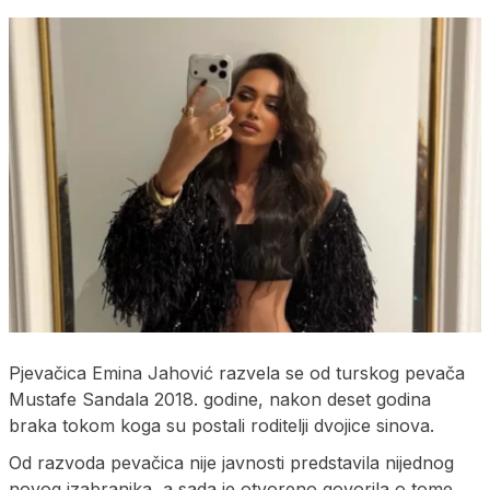
Pjevačica Emina Jahović razvela se od turskog pevača
Mustafe Sandala 2018. godine, nakon deset godina
braka tokom koga su postali roditelji dvojice sinova.
Od razvoda pevačica nije javnosti predstavila nijednog
novog izabranika, a sada je otvoreno govorila o tome