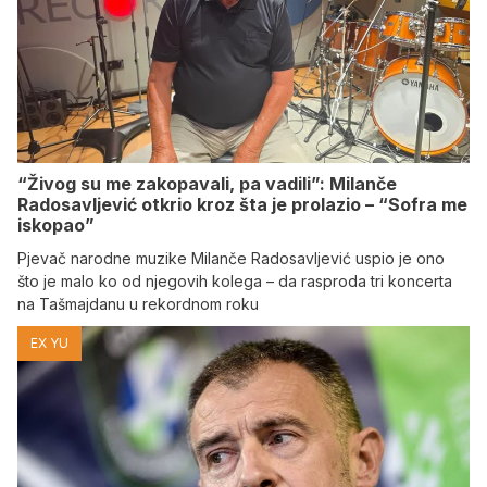
“Živog su me zakopavali, pa vadili”: Milanče
Radosavljević otkrio kroz šta je prolazio – “Sofra me
iskopao”
Pjevač narodne muzike Milanče Radosavljević uspio je ono
što je malo ko od njegovih kolega – da rasproda tri koncerta
na Tašmajdanu u rekordnom roku
EX YU