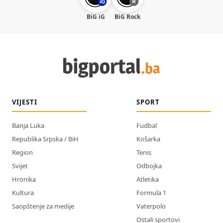
BiG iG
BiG Rock
VIJESTI
SPORT
Banja Luka
Fudbal
Republika Srpska / BiH
Košarka
Region
Tenis
Svijet
Odbojka
Hronika
Atletika
Kultura
Formula 1
Saopštenje za medije
Vaterpolo
Ostali sportovi