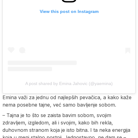
View this post on Instagram
A post shared by Emina Jahovic (@yaemina)
Emina važi za jednu od najlepših pevačica, a kako kaže
nema posebne tajne, već samo bavljenje sobom.
– Tajna je to što se zaista bavim sobom, svojim
zdravljem, izgledom, ali i svojim, kako bih rekla,
duhovnom stranom koja je isto bitna. I ta neka energija
koja u meni stalno postoji. Jednostavno, ne dam se –