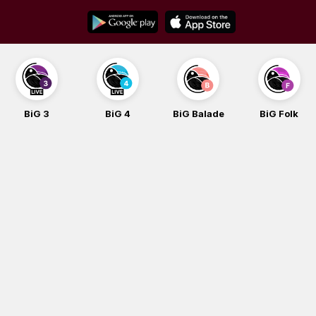
Skip
to
content
BiG 3
BiG 4
BiG Balade
BiG Folk