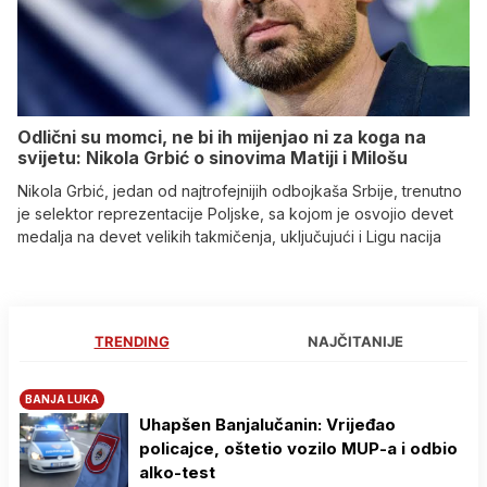
Odlični su momci, ne bi ih mijenjao ni za koga na
svijetu: Nikola Grbić o sinovima Matiji i Milošu
Nikola Grbić, jedan od najtrofejnijih odbojkaša Srbije, trenutno
je selektor reprezentacije Poljske, sa kojom je osvojio devet
medalja na devet velikih takmičenja, uključujući i Ligu nacija
TRENDING
NAJČITANIJE
BANJA LUKA
Uhapšen Banjalučanin: Vrijeđao
policajce, oštetio vozilo MUP-a i odbio
alko-test