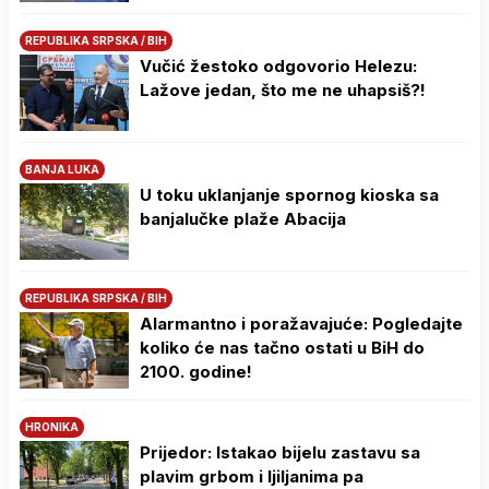
REPUBLIKA SRPSKA / BIH
Vučić žestoko odgovorio Helezu:
Lažove jedan, što me ne uhapsiš?!
BANJA LUKA
U toku uklanjanje spornog kioska sa
banjalučke plaže Abacija
REPUBLIKA SRPSKA / BIH
Alarmantno i poražavajuće: Pogledajte
koliko će nas tačno ostati u BiH do
2100. godine!
HRONIKA
Prijedor: Istakao bijelu zastavu sa
plavim grbom i ljiljanima pa