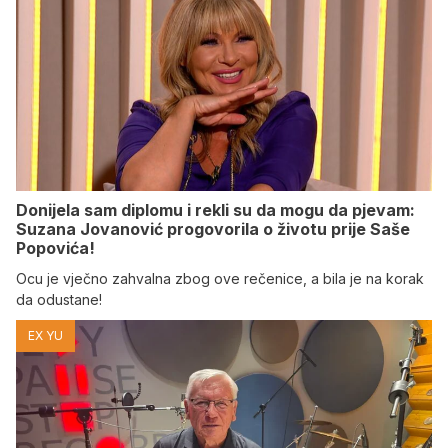
Donijela sam diplomu i rekli su da mogu da pjevam:
Suzana Jovanović progovorila o životu prije Saše
Popovića!
Ocu je vječno zahvalna zbog ove rečenice, a bila je na korak
da odustane!
EX YU