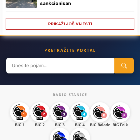
sankcionisan
PRIKAŽI JOŠ VIJESTI
PRETRAŽITE PORTAL
Search
for:
RADIO STANICE
BiG 1
BiG 2
BiG 3
BiG 4
BiG Balade
BiG Folk