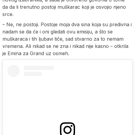
da da li trenutno postoji muškarac koji je osvojio njeno
srce.
– Ne, ne postoji. Postoje moja dva sina koja su predivna i
nadam se da će i oni gledati ovu emisiju, a što se
muškaraca i tih ljubavi tiče, sad stvarno za to nemam
vremena. Ali nikad se ne zna i nikad nije kasno – otkrila
je Emina za Grand uz osmeh.