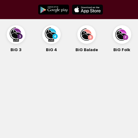
Skip
to
content
BiG 4
BiG Balade
BiG Folk
BiG iG