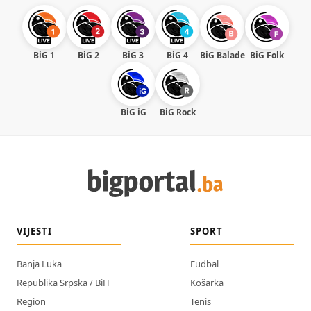
BiG 1
BiG 2
BiG 3
BiG 4
BiG Balade
BiG Folk
BiG iG
BiG Rock
VIJESTI
SPORT
Banja Luka
Fudbal
Republika Srpska / BiH
Košarka
Region
Tenis