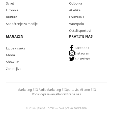
Svijet
Odbojka
Hronika
Atletika
Kultura
Formula 1
Saopštenje za medije
Vaterpolo
Ostali sportovi
MAGAZIN
PRATITE NAS
Facebook
Ljubav i seks
Instagram
Moda
X / Twitter
ShowBiz
Zanimljivo
Marketing BIG Radio
Marketing BIGportal.ba
Mi smo BIG
Vodič oglašavanja
Kontaktirajte nas
© 2026 Jelena Tomić — Sva prava zadržana.