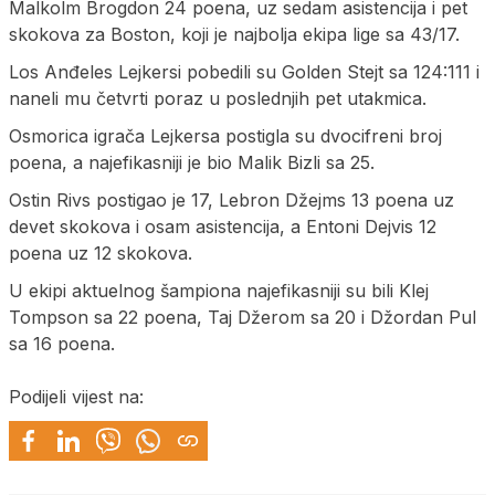
Malkolm Brogdon 24 poena, uz sedam asistencija i pet
skokova za Boston, koji je najbolja ekipa lige sa 43/17.
Los Anđeles Lejkersi pobedili su Golden Stejt sa 124:111 i
naneli mu četvrti poraz u poslednjih pet utakmica.
Osmorica igrača Lejkersa postigla su dvocifreni broj
poena, a najefikasniji je bio Malik Bizli sa 25.
Ostin Rivs postigao je 17, Lebron Džejms 13 poena uz
devet skokova i osam asistencija, a Entoni Dejvis 12
poena uz 12 skokova.
U ekipi aktuelnog šampiona najefikasniji su bili Klej
Tompson sa 22 poena, Taj Džerom sa 20 i Džordan Pul
sa 16 poena.
Podijeli vijest na: