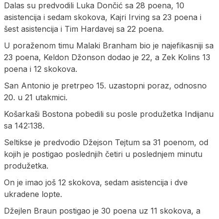
Dalas su predvodili Luka Dončić sa 28 poena, 10
asistencija i sedam skokova, Kajri Irving sa 23 poena i
šest asistencija i Tim Hardavej sa 22 poena.
U poraženom timu Malaki Branham bio je najefikasniji sa
23 poena, Keldon Džonson dodao je 22, a Zek Kolins 13
poena i 12 skokova.
San Antonio je pretrpeo 15. uzastopni poraz, odnosno
20. u 21 utakmici.
Košarkaši Bostona pobedili su posle produžetka Indijanu
sa 142:138.
Seltikse je predvodio Džejson Tejtum sa 31 poenom, od
kojih je postigao poslednjih četiri u poslednjem minutu
produžetka.
On je imao još 12 skokova, sedam asistencija i dve
ukradene lopte.
Džejlen Braun postigao je 30 poena uz 11 skokova, a