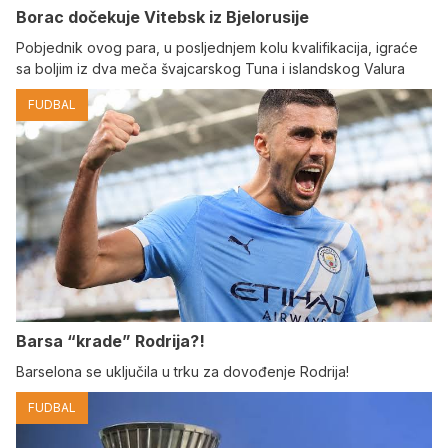
Borac dočekuje Vitebsk iz Bjelorusije
Pobjednik ovog para, u posljednjem kolu kvalifikacija, igraće
sa boljim iz dva meča švajcarskog Tuna i islandskog Valura
FUDBAL
Barsa “krade” Rodrija?!
Barselona se uključila u trku za dovođenje Rodrija!
FUDBAL