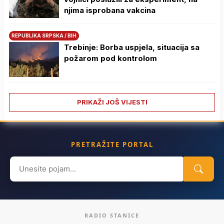
njima isprobana vakcina
REPUBLIKA SRPSKA / BIH
Trebinje: Borba uspjela, situacija sa
požarom pod kontrolom
PRIKAŽI JOŠ VIJESTI
PRETRAŽITE PORTAL
Search
for:
RADIO STANICE