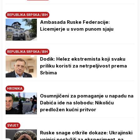
REPUBLIKA SRPSKA / BIH
Ambasada Ruske Federacije:
Licemjerje u svom punom sjaju
REPUBLIKA SRPSKA / BIH
Dodik: Helez ekstremista koji svaku
priliku koristi za netrpeljivost prema
Srbima
HRONIKA
Osumnjičeni za pomaganje u napadu na
Dabića ide na slobodu: Nikoliću
predložen kućni pritvor
SVIJET
Ruske snage otkrile dokaze: Ukrajinski
vojnici poslužili za eksperiment, na