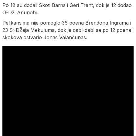
Po 18 su dodali Skoti Barns i Geri Trent, dok je 12 dodao
O-Dži Anunobi.
Pelikansima nije pomoglo 36 poena Brendona Ingrama i
23 Si-DŽeja Mekuluma, dok je dabl-dabl sa po 12 poena i
skokova ostvario Jonas Valančunas.