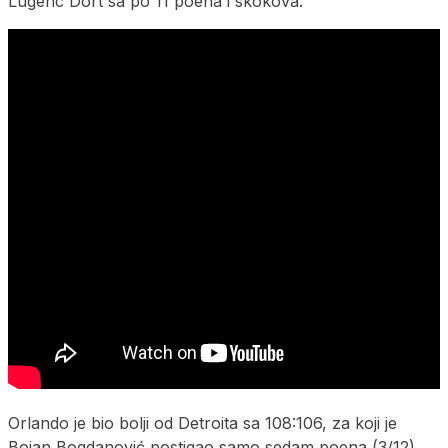
Lugenc Dort sa po 11 poena i skokova.
Orlando je bio bolji od Detroita sa 108:106, za koji je
Bojan Bogdanović postigao samo sedam poena (3/12).