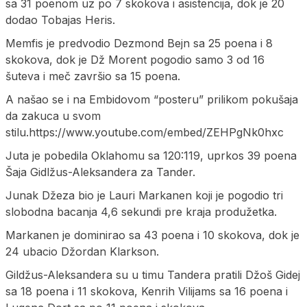
sa 31 poenom uz po 7 skokova i asistencija, dok je 20
dodao Tobajas Heris.
Memfis je predvodio Dezmond Bejn sa 25 poena i 8
skokova, dok je Dž Morent pogodio samo 3 od 16
šuteva i meč završio sa 15 poena.
A našao se i na Embidovom “posteru” prilikom pokušaja
da zakuca u svom
stilu.https://www.youtube.com/embed/ZEHPgNk0hxc
Juta je pobedila Oklahomu sa 120:119, uprkos 39 poena
Šaja Gidlžus-Aleksandera za Tander.
Junak Džeza bio je Lauri Markanen koji je pogodio tri
slobodna bacanja 4,6 sekundi pre kraja produžetka.
Markanen je dominirao sa 43 poena i 10 skokova, dok je
24 ubacio Džordan Klarkson.
Gildžus-Aleksandera su u timu Tandera pratili Džoš Gidej
sa 18 poena i 11 skokova, Kenrih Vilijams sa 16 poena i