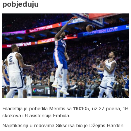
pobjeđuju
Filadelfija je pobedila Memfis sa 110:105, uz 27 poena, 19
skokova i 6 asistencija Embida.
Najefikasniji u redovima Siksersa bio je Džejms Harden