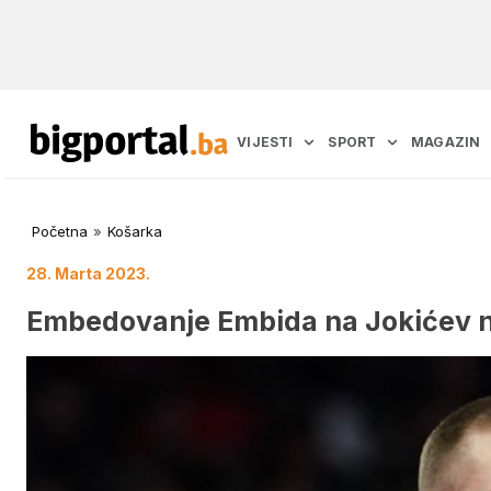
VIJESTI
SPORT
MAGAZIN
Početna
»
Košarka
28. Marta 2023.
Embedovanje Embida na Jokićev 