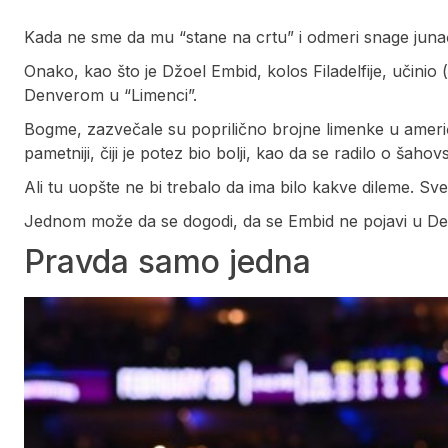
Kada ne sme da mu “stane na crtu” i odmeri snage jun
Onako, kao što je Džoel Embid, kolos Filadelfije, učinio
Denverom u “Limenci”.
Bogme, zazvečale su poprilično brojne limenke u američk
pametniji, čiji je potez bio bolji, kao da se radilo o šahov
Ali tu uopšte ne bi trebalo da ima bilo kakve dileme. Sve 
Jednom može da se dogodi, da se Embid ne pojavi u Denve
Pravda samo jedna