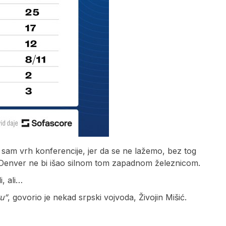
 sam vrh konferencije, jer da se ne lažemo, bez tog
, Denver ne bi išao silnom tom zapadnom železnicom.
i, ali…
tu”
, govorio je nekad srpski vojvoda, Živojin Mišić.