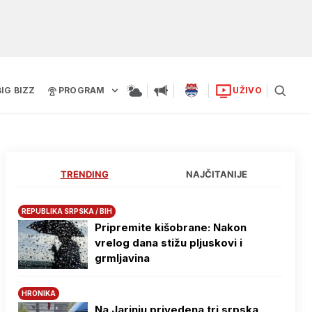
BIG BIZZ
PROGRAM
UŽIVO
TRENDING
NAJČITANIJE
REPUBLIKA SRPSKA / BIH
Pripremite kišobrane: Nakon
vrelog dana stižu pljuskovi i
grmljavina
HRONIKA
Na Јarinju privedena tri srpska