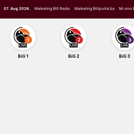
Skip
07. Aug 2026.
Marketing BIG Radio
Marketing BiGportal.ba
Mi smo 
to
content
BiG 1
BiG 2
BiG 3