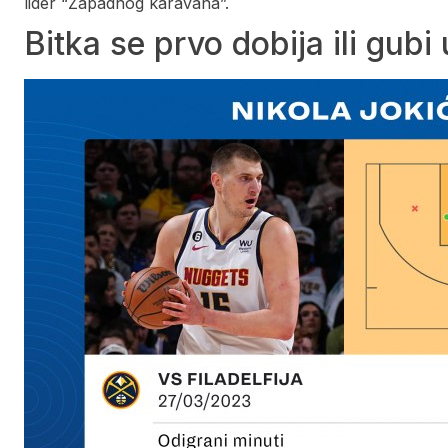
lider “Zapadnog karavana”.
Bitka se prvo dobija ili gubi