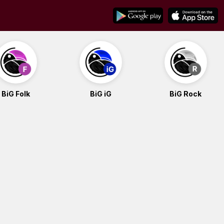
BiG Folk
BiG iG
BiG Rock