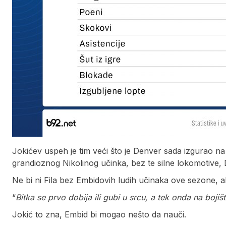
Jokićev uspeh je tim veći što je Denver sada izgurao na
grandioznog Nikolinog učinka, bez te silne lokomotive
Ne bi ni Fila bez Embidovih ludih učinaka ove sezone, al
“
Bitka se prvo dobija ili gubi u srcu, a tek onda na bojiš
Jokić to zna, Embid bi mogao nešto da nauči.