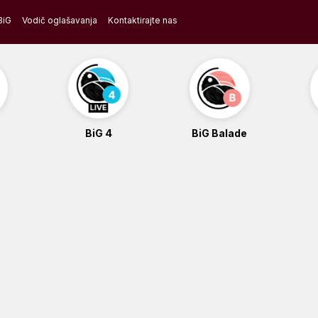
BiG
Vodič oglašavanja
Kontaktirajte nas
BiG 4
BiG Balade