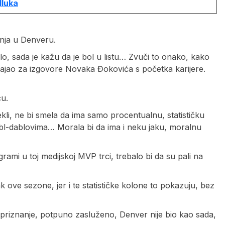
dluka
nja u Denveru.
o, sada je kažu da je bol u listu… Zvuči to onako, kako
ajao za izgovore Novaka Đokovića s početka karijere.
ću.
ekli, ne bi smela da ima samo procentualnu, statističku
dabl-dablovima… Morala bi da ima i neku jaku, moralnu
ami u toj medijskoj MVP trci, trebalo bi da su pali na
ak ove sezone, jer i te statističke kolone to pokazuju, bez
 priznanje, potpuno zasluženo, Denver nije bio kao sada,