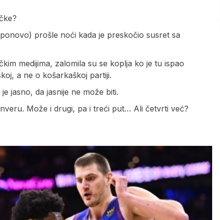
ačke?
 (ponovo) prošle noći kada je preskočio susret sa
im medijima, zalomila su se koplja ko je tu ispao
skoj, a ne o košarkaškoj partiji.
je jasno, da jasnije ne može biti.
ru. Može i drugi, pa i treći put… Ali četvrti već?