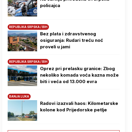
policajca
REPUBLIKA SRPSKA / BIH
Bez plata i zdravstvenog
osiguranja: Rudari treću noć
proveli u jami
REPUBLIKA SRPSKA / BIH
Oprez pri prelasku granice: Zbog
nekoliko komada voća kazna može
biti i veća od 13.000 evra
BANJA LUKA
Radovi izazvali haos: Kilometarske
kolone kod Prijedorske petlje