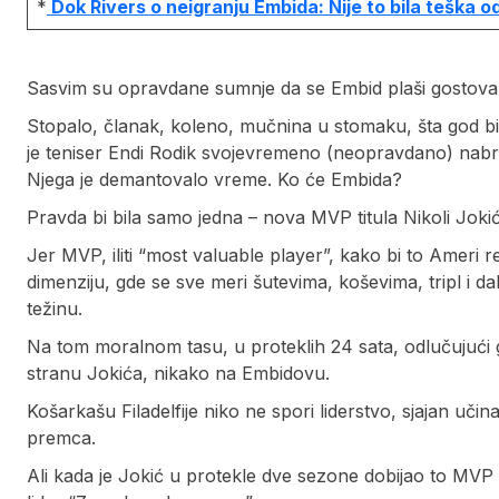
*
Dok Rivers o neigranju Embida: Nije to bila teška o
Sasvim su opravdane sumnje da se Embid plaši gostova
Stopalo, članak, koleno, mučnina u stomaku, šta god bil
je teniser Endi Rodik svojevremeno (neopravdano) nabr
Njega je demantovalo vreme. Ko će Embida?
Pravda bi bila samo jedna – nova MVP titula Nikoli Joki
Jer MVP, iliti “most valuable player”, kako bi to Ameri r
dimenziju, gde se sve meri šutevima, koševima, tripl i 
težinu.
Na tom moralnom tasu, u proteklih 24 sata, odlučujući gr
stranu Jokića, nikako na Embidovu.
Košarkašu Filadelfije niko ne spori liderstvo, sjajan učin
premca.
Ali kada je Jokić u protekle dve sezone dobijao to MVP