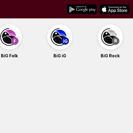
BiG Folk
BiG iG
BiG Rock