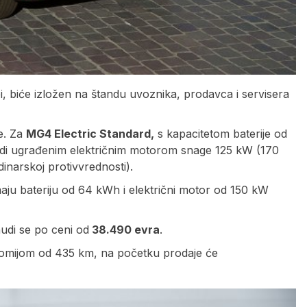
 biće izložen na štandu uvoznika, prodavca i servisera
je. Za
MG4 Electric Standard,
s kapacitetom baterije od
di ugrađenim električnim motorom snage 125 kW (170
inarskoj protivvrednosti).
maju bateriju od 64 kWh i električni motor od 150 kW
di se po ceni od
38.490 evra
.
nomijom od 435 km, na početku prodaje će