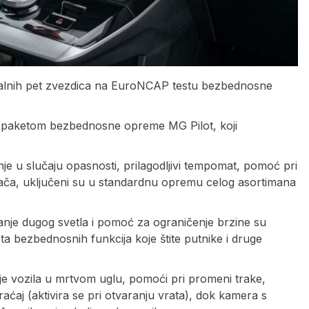
malnih pet zvezdica na EuroNCAP testu bezbednosne
 paketom bezbednosne opreme MG Pilot, koji
je u slučaju opasnosti, prilagodljivi tempomat, pomoć pri
ača, uključeni su u standardnu opremu celog asortimana
vanje dugog svetla i pomoć za ograničenje brzine su
ta bezbednosnih funkcija koje štite putnike i druge
nje vozila u mrtvom uglu, pomoći pri promeni trake,
aćaj (aktivira se pri otvaranju vrata), dok kamera s