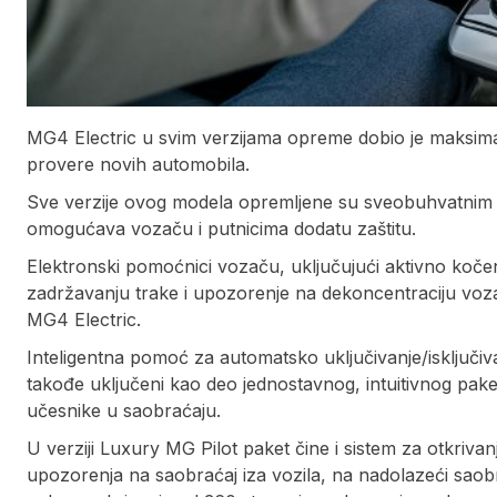
MG4 Electric u svim verzijama opreme dobio je maksi
provere novih automobila.
Sve verzije ovog modela opremljene su sveobuhvatnim
omogućava vozaču i putnicima dodatu zaštitu.
Elektronski pomoćnici vozaču, uključujući aktivno kočen
zadržavanju trake i upozorenje na dekoncentraciju voz
MG4 Electric.
Inteligentna pomoć za automatsko uključivanje/isključi
takođe uključeni kao deo jednostavnog, intuitivnog pake
učesnike u saobraćaju.
U verziji Luxury MG Pilot paket čine i sistem za otkriva
upozorenja na saobraćaj iza vozila, na nadolazeći saobr