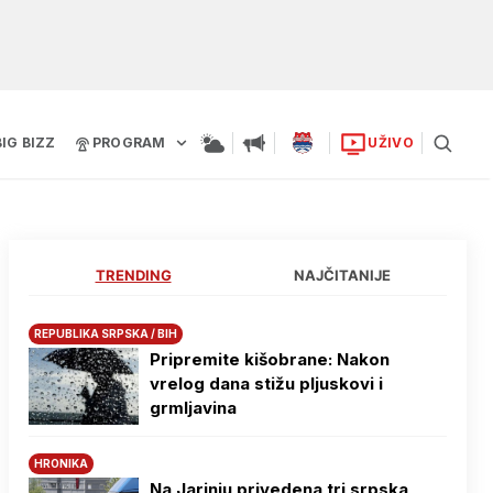
BIG BIZZ
PROGRAM
UŽIVO
TRENDING
NAJČITANIJE
REPUBLIKA SRPSKA / BIH
Pripremite kišobrane: Nakon
vrelog dana stižu pljuskovi i
grmljavina
HRONIKA
Na Јarinju privedena tri srpska