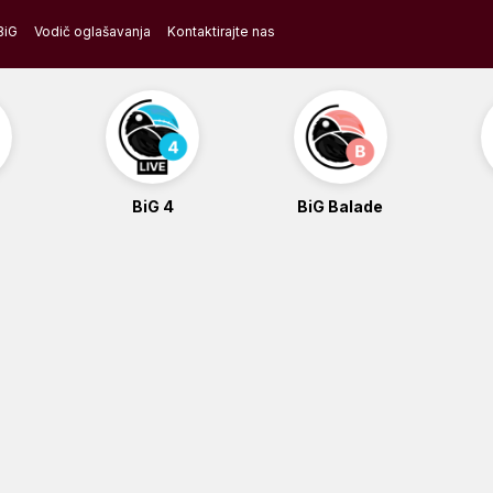
BiG
Vodič oglašavanja
Kontaktirajte nas
BiG 4
BiG Balade