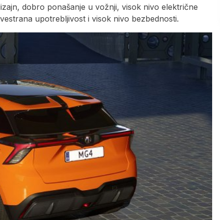
zajn, dobro ponašanje u vožnji, visok nivo električne
vestrana upotrebljivost i visok nivo bezbednosti.