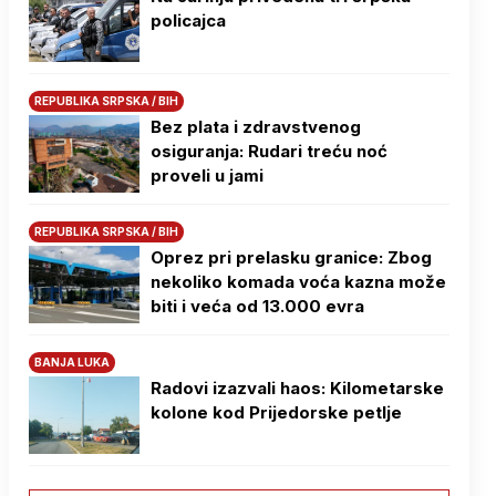
policajca
REPUBLIKA SRPSKA / BIH
Bez plata i zdravstvenog
osiguranja: Rudari treću noć
proveli u jami
REPUBLIKA SRPSKA / BIH
Oprez pri prelasku granice: Zbog
nekoliko komada voća kazna može
biti i veća od 13.000 evra
BANJA LUKA
Radovi izazvali haos: Kilometarske
kolone kod Prijedorske petlje