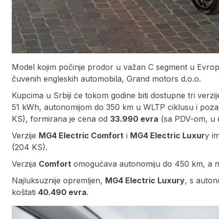
Model kojim počinje prodor u važan C segment u Evropi,
čuvenih engleskih automobila, Grand motors d.o.o.
Kupcima u Srbiji će tokom godine biti dostupne tri verzi
51 kWh, autonomijom do 350 km u WLTP ciklusu i poza
KS), formirana je cena od
33.990 evra
(sa PDV-om, u d
Verzije
MG4 Electric Comfort
i
MG4 Electric Luxur
y i
(204 KS).
Verzija
Comfort
omogućava autonomiju do 450 km, a nu
Najluksuznije opremljen,
MG4 Electric Luxury
, s auto
koštati
40.490 evra
.