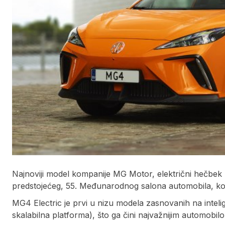
Najnoviji model kompanije MG Motor, električni hečbek
predstojećeg, 55. Međunarodnog salona automobila, koj
MG4 Electric je prvi u nizu modela zasnovanih na inte
skalabilna platforma), što ga čini najvažnijim automobilo