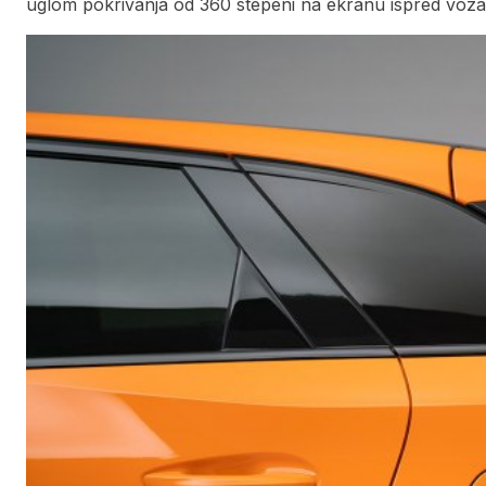
uglom pokrivanja od 360 stepeni na ekranu ispred vozač