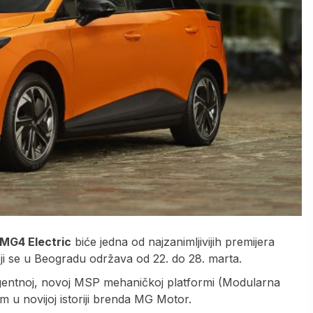
MG4 Electric
biće jedna od najzanimljivijih premijera
i se u Beogradu održava od 22. do 28. marta.
ligentnoj, novoj MSP mehaničkoj platformi (Modularna
m u novijoj istoriji brenda MG Motor.