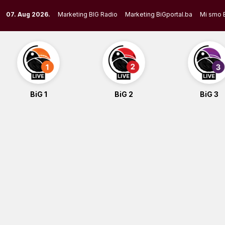
Skip
07. Aug 2026.
Marketing BIG Radio
Marketing BiGportal.ba
Mi smo 
to
content
BiG 1
BiG 2
BiG 3