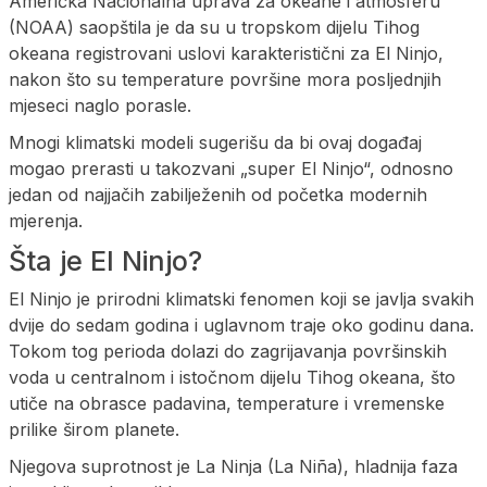
Američka Nacionalna uprava za okeane i atmosferu
(NOAA) saopštila je da su u tropskom dijelu Tihog
okeana registrovani uslovi karakteristični za El Ninjo,
nakon što su temperature površine mora posljednjih
mjeseci naglo porasle.
Mnogi klimatski modeli sugerišu da bi ovaj događaj
mogao prerasti u takozvani „super El Ninjo“, odnosno
jedan od najjačih zabilježenih od početka modernih
mjerenja.
Šta je El Ninjo?
El Ninjo je prirodni klimatski fenomen koji se javlja svakih
dvije do sedam godina i uglavnom traje oko godinu dana.
Tokom tog perioda dolazi do zagrijavanja površinskih
voda u centralnom i istočnom dijelu Tihog okeana, što
utiče na obrasce padavina, temperature i vremenske
prilike širom planete.
Njegova suprotnost je La Ninja (La Niña), hladnija faza