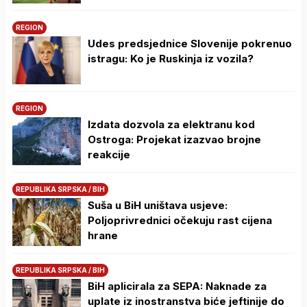
REGION
Udes predsjednice Slovenije pokrenuo
istragu: Ko je Ruskinja iz vozila?
REGION
Izdata dozvola za elektranu kod
Ostroga: Projekat izazvao brojne
reakcije
REPUBLIKA SRPSKA / BIH
Suša u BiH uništava usjeve:
Poljoprivrednici očekuju rast cijena
hrane
REPUBLIKA SRPSKA / BIH
BiH aplicirala za SEPA: Naknade za
uplate iz inostranstva biće jeftinije do