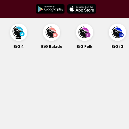
Skip
to
content
BiG 4
BiG Balade
BiG Folk
BiG iG