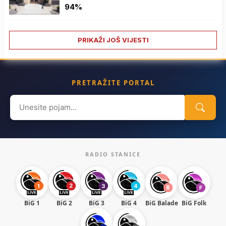
94%
PRIKAŽI JOŠ VIJESTI
PRETRAŽITE PORTAL
Search
for:
RADIO STANICE
BiG 1
BiG 2
BiG 3
BiG 4
BiG Balade
BiG Folk