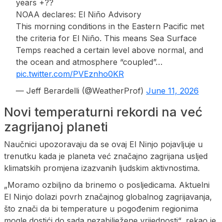
years +??
NOAA declares: El Niño Advisory
This morning conditions in the Eastern Pacific met
the criteria for El Niño. This means Sea Surface
Temps reached a certain level above normal, and
the ocean and atmosphere “coupled”…
pic.twitter.com/PVEznho0KR
— Jeff Berardelli (@WeatherProf)
June 11, 2026
Novi temperaturni rekordi na već
zagrijanoj planeti
Naučnici upozoravaju da se ovaj El Ninjo pojavljuje u
trenutku kada je planeta već značajno zagrijana usljed
klimatskih promjena izazvanih ljudskim aktivnostima.
„Moramo ozbiljno da brinemo o posljedicama. Aktuelni
El Ninjo dolazi povrh značajnog globalnog zagrijavanja,
što znači da bi temperature u pogođenim regionima
mogle dostići do sada nezabilježene vrijednosti“, rekao je