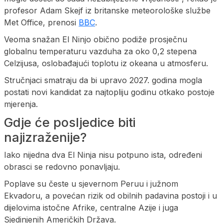
profesor Adam Skejf iz britanske meteorološke službe
Met Office, prenosi
BBC
.
Veoma snažan El Ninjo obično podiže prosječnu
globalnu temperaturu vazduha za oko 0,2 stepena
Celzijusa, oslobađajući toplotu iz okeana u atmosferu.
Stručnjaci smatraju da bi upravo 2027. godina mogla
postati novi kandidat za najtopliju godinu otkako postoje
mjerenja.
Gdje će posljedice biti
najizraženije?
Iako nijedna dva El Ninja nisu potpuno ista, određeni
obrasci se redovno ponavljaju.
Poplave su česte u sjevernom Peruu i južnom
Ekvadoru, a povećan rizik od obilnih padavina postoji i u
dijelovima istočne Afrike, centralne Azije i juga
Sjedinjenih Američkih Država.