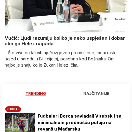
Vučić: Ljudi razumiju koliko je neko uspješan i dobar
ako ga Helez napada
– Što više on takvih riječi izgovori protiv mene, meni raste
ugled u narodu u BiH cijeloj, posebno kod Bošnjaka. Oni
najbolje znaju ko je Zukan Helez, čim…
TRENDING
NAJČITANIJE
FUDBAL
Fudbaleri Borca savladali Vitebsk i sa
minimalnom prednošću putuju na
revanš u Mađarsku