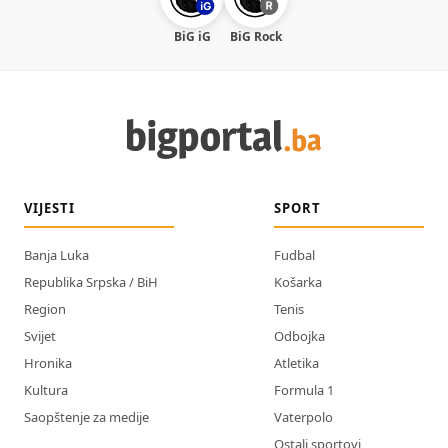
BiG iG
BiG Rock
VIJESTI
SPORT
Banja Luka
Fudbal
Republika Srpska / BiH
Košarka
Region
Tenis
Svijet
Odbojka
Hronika
Atletika
Kultura
Formula 1
Saopštenje za medije
Vaterpolo
Ostali sportovi