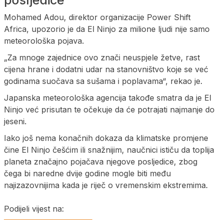
posljedice
Mohamed Adou, direktor organizacije Power Shift
Africa, upozorio je da El Ninjo za milione ljudi nije samo
meteorološka pojava.
„Za mnoge zajednice ovo znači neuspjele žetve, rast
cijena hrane i dodatni udar na stanovništvo koje se već
godinama suočava sa sušama i poplavama“, rekao je.
Japanska meteorološka agencija takođe smatra da je El
Ninjo već prisutan te očekuje da će potrajati najmanje do
jeseni.
Iako još nema konačnih dokaza da klimatske promjene
čine El Ninjo češćim ili snažnijim, naučnici ističu da toplija
planeta značajno pojačava njegove posljedice, zbog
čega bi naredne dvije godine mogle biti među
najizazovnijima kada je riječ o vremenskim ekstremima.
Podijeli vijest na: