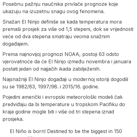
Posebnu pažnju naučnika privlače prognoze koje
ukazuju na izuzetnu snagu ovog fenomena.
Snažan El Ninjo definiše se kada temperatura mora
premaši prosjek za više od 1,5 stepeni, dok se vrijednosti
veće od dva stepena smatraju veoma snažnim
događajem.
Prema najnovijoj prognozi NOAA, postoji 63 odsto
vjerovatnoće da će El Ninjo između novembra i januara
postati jedan od najjačih ikada zabilježenih.
Najsnažniji El Ninjo događaji u modernoj istoriji dogodili
su se 1982/83, 1997/98. i 2015/16. godine.
Pojedini američki i evropski meteorološki modeli čak
predviđaju da bi temperature u tropskom Pacifiku do
kraja godine mogle biti i više od tri stepena iznad
prosjeka.
El Niño is born! Destined to be the biggest in 150