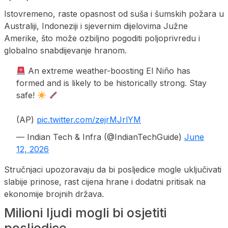
Istovremeno, raste opasnost od suša i šumskih požara u
Australiji, Indoneziji i sjevernim dijelovima Južne
Amerike, što može ozbiljno pogoditi poljoprivredu i
globalno snabdijevanje hranom.
An extreme weather-boosting El Niño has
formed and is likely to be historically strong. Stay
safe!
(AP)
pic.twitter.com/zejrMJrlYM
— Indian Tech & Infra (@IndianTechGuide)
June
12, 2026
Stručnjaci upozoravaju da bi posljedice mogle uključivati
slabije prinose, rast cijena hrane i dodatni pritisak na
ekonomije brojnih država.
Milioni ljudi mogli bi osjetiti