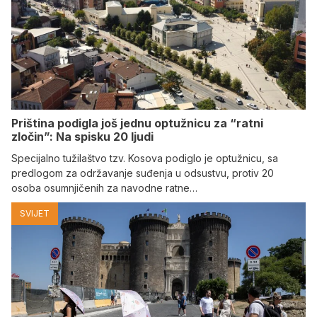
Priština podigla još jednu optužnicu za “ratni
zločin”: Na spisku 20 ljudi
Specijalno tužilaštvo tzv. Kosova podiglo je optužnicu, sa
predlogom za održavanje suđenja u odsustvu, protiv 20
osoba osumnjičenih za navodne ratne…
SVIJET