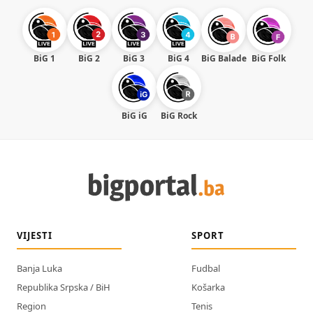
BiG 1
BiG 2
BiG 3
BiG 4
BiG Balade
BiG Folk
BiG iG
BiG Rock
VIJESTI
SPORT
Banja Luka
Fudbal
Republika Srpska / BiH
Košarka
Region
Tenis