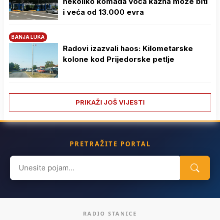
nekoliko komada voća kazna može biti
i veća od 13.000 evra
BANJA LUKA
Radovi izazvali haos: Kilometarske
kolone kod Prijedorske petlje
PRIKAŽI JOŠ VIJESTI
PRETRAŽITE PORTAL
Search
for:
RADIO STANICE