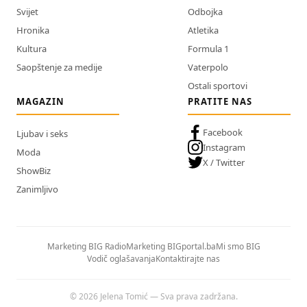
Svijet
Odbojka
Hronika
Atletika
Kultura
Formula 1
Saopštenje za medije
Vaterpolo
Ostali sportovi
MAGAZIN
PRATITE NAS
Facebook
Ljubav i seks
Instagram
Moda
X / Twitter
ShowBiz
Zanimljivo
Marketing BIG Radio
Marketing BIGportal.ba
Mi smo BIG
Vodič oglašavanja
Kontaktirajte nas
© 2026 Jelena Tomić — Sva prava zadržana.