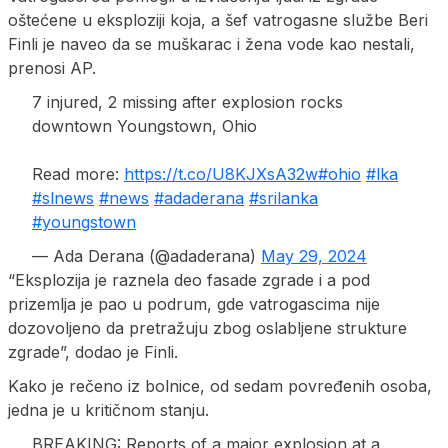
oštećene u eksploziji koja, a šef vatrogasne službe Beri
Finli je naveo da se muškarac i žena vode kao nestali,
prenosi AP.
7 injured, 2 missing after explosion rocks
downtown Youngstown, Ohio
Read more:
https://t.co/U8KJXsA32w
#ohio
#lka
#slnews
#news
#adaderana
#srilanka
#youngstown
— Ada Derana (@adaderana)
May 29, 2024
“Eksplozija je raznela deo fasade zgrade i a pod
prizemlja je pao u podrum, gde vatrogascima nije
dozovoljeno da pretražuju zbog oslabljene strukture
zgrade”, dodao je Finli.
Kako je rečeno iz bolnice, od sedam povređenih osoba,
jedna je u kritičnom stanju.
BREAKING: Reports of a major explosion at a