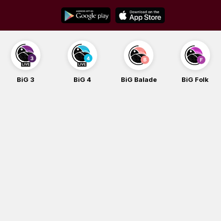
Skip
to
content
BiG 4
BiG Balade
BiG Folk
BiG iG