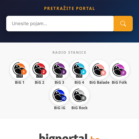
PRETRAŽITE PORTAL
Search
for:
RADIO STANICE
BiG 1
BiG 2
BiG 3
BiG 4
BiG Balade
BiG Folk
BiG iG
BiG Rock