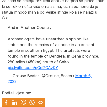
Za sada se čekaju rezultati analize natpisa sa ploče kako
bi se reklo nešto više o nalazima, uz napomenu da je
statua mnogo manja od Velike sfinge koja se nalazi u
Gizi.
And in Another Country
Archaeologists have unearthed a sphinx-like
statue and the remains of a shrine in an ancient
temple in southern Egypt. The artefacts were
found in the temple of Dendera, in Qena province,
280 miles (450km) south of Cairo.
pic.twitter.com/qGel2CAvKY
— Grouse Beater (@Grouse_Beater)
March 6,
2023
Podijeli vijest na: