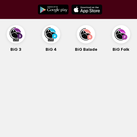
Skip
to
content
BiG 4
BiG Balade
BiG Folk
BiG iG