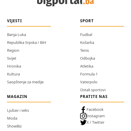
VIJESTI
SPORT
Banja Luka
Fudbal
Republika Srpska / BiH
Košarka
Region
Tenis
Svijet
Odbojka
Hronika
Atletika
Kultura
Formula 1
Saopštenje za medije
Vaterpolo
Ostali sportovi
MAGAZIN
PRATITE NAS
Facebook
Ljubav i seks
Instagram
Moda
X / Twitter
ShowBiz