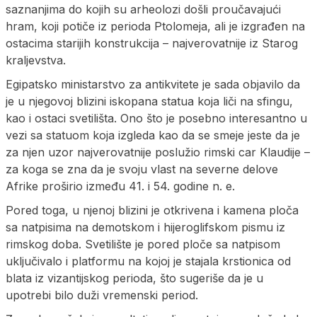
saznanjima do kojih su arheolozi došli proučavajući
hram, koji potiče iz perioda Ptolomeja, ali je izgrađen na
ostacima starijih konstrukcija – najverovatnije iz Starog
kraljevstva.
Egipatsko ministarstvo za antikvitete je sada objavilo da
je u njegovoj blizini iskopana statua koja liči na sfingu,
kao i ostaci svetilišta. Ono što je posebno interesantno u
vezi sa statuom koja izgleda kao da se smeje jeste da je
za njen uzor najverovatnije poslužio rimski car Klaudije –
za koga se zna da je svoju vlast na severne delove
Afrike proširio između 41. i 54. godine n. e.
Pored toga, u njenoj blizini je otkrivena i kamena ploča
sa natpisima na demotskom i hijeroglifskom pismu iz
rimskog doba. Svetilište je pored ploče sa natpisom
uključivalo i platformu na kojoj je stajala krstionica od
blata iz vizantijskog perioda, što sugeriše da je u
upotrebi bilo duži vremenski period.