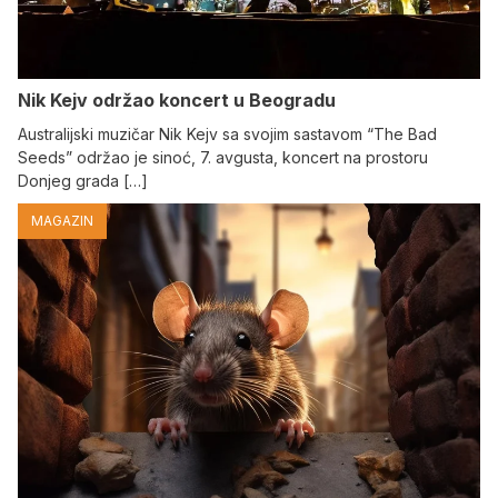
Nik Kejv održao koncert u Beogradu
Australijski muzičar Nik Kejv sa svojim sastavom “The Bad
Seeds” održao je sinoć, 7. avgusta, koncert na prostoru
Donjeg grada […]
MAGAZIN