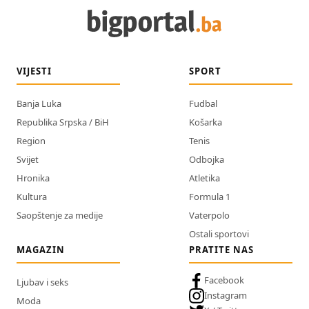
VIJESTI
SPORT
Banja Luka
Fudbal
Republika Srpska / BiH
Košarka
Region
Tenis
Svijet
Odbojka
Hronika
Atletika
Kultura
Formula 1
Saopštenje za medije
Vaterpolo
Ostali sportovi
MAGAZIN
PRATITE NAS
Facebook
Ljubav i seks
Instagram
Moda