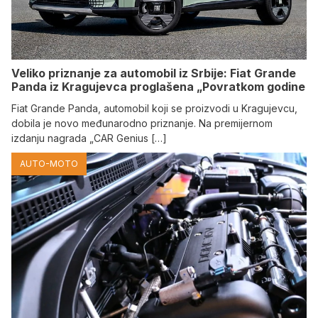
Veliko priznanje za automobil iz Srbije: Fiat Grande
Panda iz Kragujevca proglašena „Povratkom godine
Fiat Grande Panda, automobil koji se proizvodi u Kragujevcu,
dobila je novo međunarodno priznanje. Na premijernom
izdanju nagrada „CAR Genius […]
AUTO-MOTO