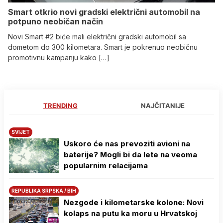
Smart otkrio novi gradski električni automobil na
potpuno neobičan način
Novi Smart #2 biće mali električni gradski automobil sa
dometom do 300 kilometara. Smart je pokrenuo neobičnu
promotivnu kampanju kako […]
TRENDING
NAJČITANIJE
SVIJET
Uskoro će nas prevoziti avioni na
baterije? Mogli bi da lete na veoma
popularnim relacijama
REPUBLIKA SRPSKA / BIH
Nezgode i kilometarske kolone: Novi
kolaps na putu ka moru u Hrvatskoj