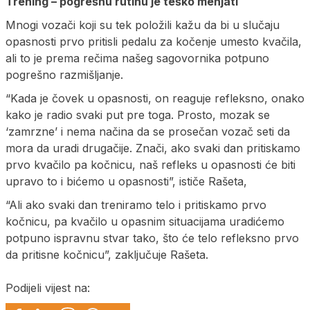
Trening – pogrešnu rutinu je teško menjati
Mnogi vozači koji su tek položili kažu da bi u slučaju
opasnosti prvo pritisli pedalu za kočenje umesto kvačila,
ali to je prema rečima našeg sagovornika potpuno
pogrešno razmišljanje.
“Kada je čovek u opasnosti, on reaguje refleksno, onako
kako je radio svaki put pre toga. Prosto, mozak se
‘zamrzne’ i nema načina da se prosečan vozač seti da
mora da uradi drugačije. Znači, ako svaki dan pritiskamo
prvo kvačilo pa kočnicu, naš refleks u opasnosti će biti
upravo to i bićemo u opasnosti”, ističe Rašeta,
“Ali ako svaki dan treniramo telo i pritiskamo prvo
kočnicu, pa kvačilo u opasnim situacijama uradićemo
potpuno ispravnu stvar tako, što će telo refleksno prvo
da pritisne kočnicu”, zaključuje Rašeta.
Podijeli vijest na: