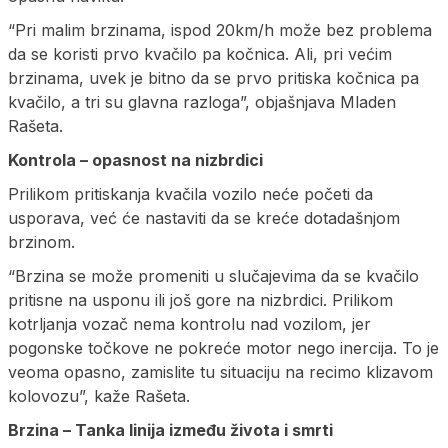
“Pri malim brzinama, ispod 20km/h može bez problema
da se koristi prvo kvačilo pa kočnica. Ali, pri većim
brzinama, uvek je bitno da se prvo pritiska kočnica pa
kvačilo, a tri su glavna razloga”, objašnjava Mladen
Rašeta.
Kontrola – opasnost na nizbrdici
Prilikom pritiskanja kvačila vozilo neće početi da
usporava, već će nastaviti da se kreće dotadašnjom
brzinom.
“Brzina se može promeniti u slučajevima da se kvačilo
pritisne na usponu ili još gore na nizbrdici. Prilikom
kotrljanja vozač nema kontrolu nad vozilom, jer
pogonske točkove ne pokreće motor nego inercija. To je
veoma opasno, zamislite tu situaciju na recimo klizavom
kolovozu”, kaže Rašeta.
Brzina – Tanka linija između života i smrti