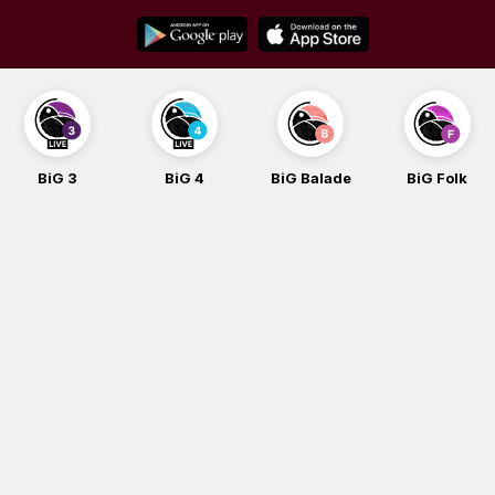
Skip
to
content
BiG 4
BiG Balade
BiG Folk
BiG iG