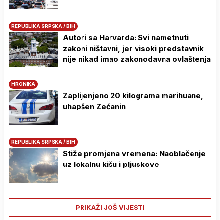
REPUBLIKA SRPSKA / BIH
Autori sa Harvarda: Svi nametnuti
zakoni ništavni, jer visoki predstavnik
nije nikad imao zakonodavna ovlaštenja
HRONIKA
Zaplijenjeno 20 kilograma marihuane,
uhapšen Zećanin
REPUBLIKA SRPSKA / BIH
Stiže promjena vremena: Naoblačenje
uz lokalnu kišu i pljuskove
PRIKAŽI JOŠ VIJESTI