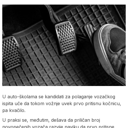
U auto-školama se kandidati za polaganje vozačkog
ispita uče da tokom vožnje uvek prvo pritisnu kočnicu,
pa kvačilo.
U praksi se, međutim, dešava da priličan broj
novopečenih vozača razvije naviku da prvo pritisne