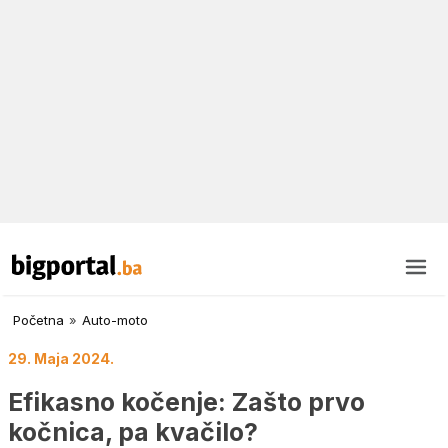
Početna
»
Auto-moto
29. Maja 2024.
Efikasno kočenje: Zašto prvo
kočnica, pa kvačilo?