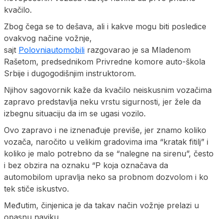
kvačilo.
Zbog čega se to dešava, ali i kakve mogu biti posledice
ovakvog načine vožnje,
sajt
Polovniautomobili
razgovarao je sa Mladenom
Rašetom, predsednikom Privredne komore auto-škola
Srbije i dugogodišnjim instruktorom.
Njihov sagovornik kaže da kvačilo neiskusnim vozačima
zapravo predstavlja neku vrstu sigurnosti, jer žele da
izbegnu situaciju da im se ugasi vozilo.
Ovo zapravo i ne iznenađuje previše, jer znamo koliko
vozača, naročito u velikim gradovima ima “kratak fitilj” i
koliko je malo potrebno da se “nalegne na sirenu”, često
i bez obzira na oznaku “P koja označava da
automobilom upravlja neko sa probnom dozvolom i ko
tek stiče iskustvo.
Međutim, činjenica je da takav način vožnje prelazi u
opasnu naviku.