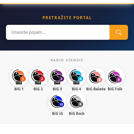
PRETRAŽITE PORTAL
Search
for:
RADIO STANICE
BiG 1
BiG 2
BiG 3
BiG 4
BiG Balade
BiG Folk
BiG iG
BiG Rock