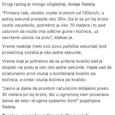
Drugi razlog je mnogo očigledniji, dodaje Rašeta.
“Primera radi, ukoliko vozite brzinom od 130km/h, u
jednoj sekundi prelazite oko 35m. Da bi se pri toj brzini
vozilo zaustavilo, potrebno je oko 70 metara i to pod
uslovom da vozilo ima odlične gume i kočnice, uz
savršene uslove na putu”, istakao je.
Vreme reakcije (neki ovo zovu psihička sekunda) kod
prosečnog vozača je oko jedne sekunde.
Vreme koje je potrebno da se pritisne kvačilo kad je
stopalo na podu je isto oko jedne sekunde. Hajde sad da
izračunamo prvo slučaj u kombinaciji kvačilo pa
kočnica, a onda i slučaj kočnica pa kvačilo:
“Jasno je dakle da prostom računicom dobijamo preko
30 metara pri toj brzini, što u ogromnoj meri povećava
šanse da sebi i drugima spasemo život” pojašnjava
Rašeta.