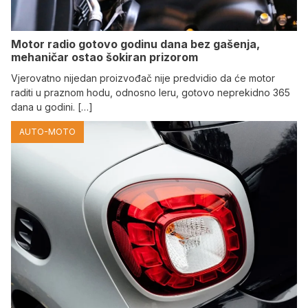
Motor radio gotovo godinu dana bez gašenja,
mehaničar ostao šokiran prizorom
Vjerovatno nijedan proizvođač nije predvidio da će motor
raditi u praznom hodu, odnosno leru, gotovo neprekidno 365
dana u godini. […]
AUTO-MOTO