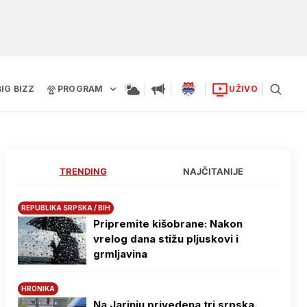
BIG BIZZ
PROGRAM
UŽIVO
TRENDING
NAJČITANIJE
REPUBLIKA SRPSKA / BIH
Pripremite kišobrane: Nakon
vrelog dana stižu pljuskovi i
grmljavina
HRONIKA
Na Јarinju privedena tri srpska