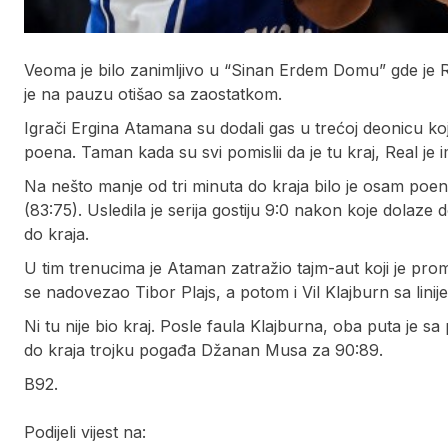
Veoma je bilo zanimljivo u “Sinan Erdem Domu” gde je 
je na pauzu otišao sa zaostatkom.
Igrači Ergina Atamana su dodali gas u trećoj deonicu 
poena. Taman kada su svi pomislii da je tu kraj, Real je 
Na nešto manje od tri minuta do kraja bilo je osam poen
(83:75). Usledila je serija gostiju 9:0 nakon koje dola
do kraja.
U tim trenucima je Ataman zatražio tajm-aut koji je prom
se nadovezao Tibor Plajs, a potom i Vil Klajburn sa lini
Ni tu nije bio kraj. Posle faula Klajburna, oba puta je
do kraja trojku pogađa Džanan Musa za 90:89.
B92.
Podijeli vijest na: