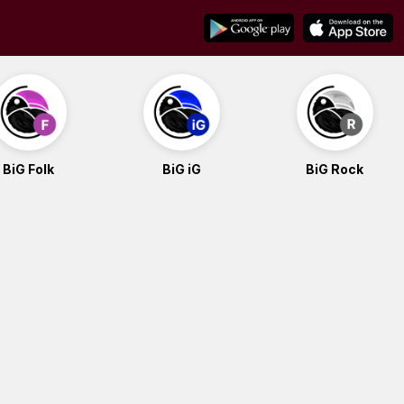
BiG Folk
BiG iG
BiG Rock