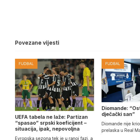
Povezane vijesti
FUDBAL
FUDBAL
Diomande: “Os
dječački san”
UEFA tabela ne laže: Partizan
“spasao” srpski koeficijent –
Diomande nije kri
situacija, ipak, nepovoljna
prelaska u Real M
Evropska sezona tek je u ranoj fazi, a