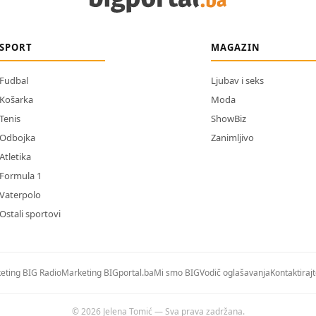
SPORT
MAGAZIN
Fudbal
Ljubav i seks
Košarka
Moda
Tenis
ShowBiz
Odbojka
Zanimljivo
Atletika
Formula 1
Vaterpolo
Ostali sportovi
eting BIG Radio
Marketing BIGportal.ba
Mi smo BIG
Vodič oglašavanja
Kontaktiraj
© 2026 Jelena Tomić — Sva prava zadržana.