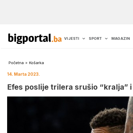
VIJESTI
SPORT
MAGAZIN
Početna
»
Košarka
14. Marta 2023.
Efes poslije trilera srušio “kralja