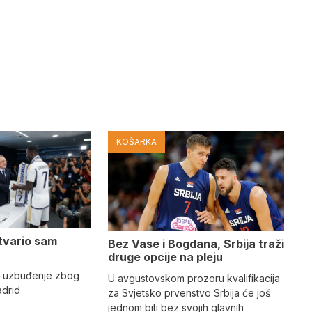
KOŠARKA
tvario sam
Bez Vase i Bogdana, Srbija traži
druge opcije na pleju
o uzbuđenje zbog
U avgustovskom prozoru kvalifikacija
adrid
za Svjetsko prvenstvo Srbija će još
jednom biti bez svojih glavnih