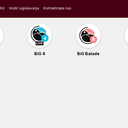
BiG
Vodič oglašavanja
Kontaktirajte nas
BiG 4
BiG Balade