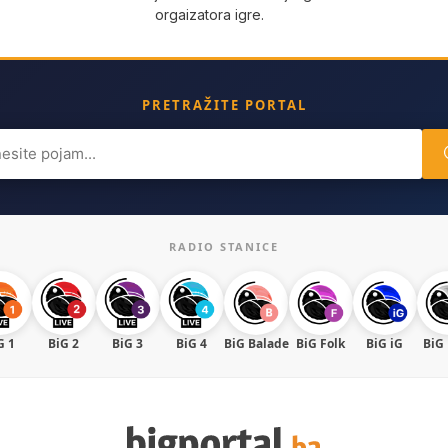
orgaizatora igre.
PRETRAŽITE PORTAL
ch
RADIO STANICE
G 1
BiG 2
BiG 3
BiG 4
BiG Balade
BiG Folk
BiG iG
BiG