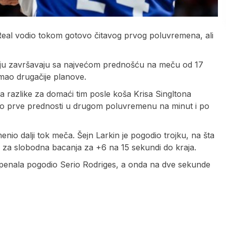
Real vodio tokom gotovo čitavog prvog poluvremena, ali
koju završavaju sa najvećom prednošću na meču od 17
imao drugačije planove.
a razlike za domaći tim posle koša Krisa Singltona
ze do prve prednosti u drugom poluvremenu na minut i po
enio dalji tok meča. Šejn Larkin je pogodio trojku, na šta
je za slobodna bacanja za +6 na 15 sekundi do kraja.
 sa penala pogodio Serio Rodriges, a onda na dve sekunde