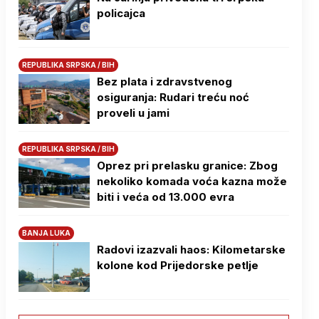
policajca
REPUBLIKA SRPSKA / BIH
Bez plata i zdravstvenog
osiguranja: Rudari treću noć
proveli u jami
REPUBLIKA SRPSKA / BIH
Oprez pri prelasku granice: Zbog
nekoliko komada voća kazna može
biti i veća od 13.000 evra
BANJA LUKA
Radovi izazvali haos: Kilometarske
kolone kod Prijedorske petlje