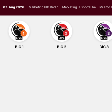
Skip
07. Aug 2026.
Marketing BIG Radio
Marketing BiGportal.ba
Mi smo 
to
content
BiG 1
BiG 2
BiG 3