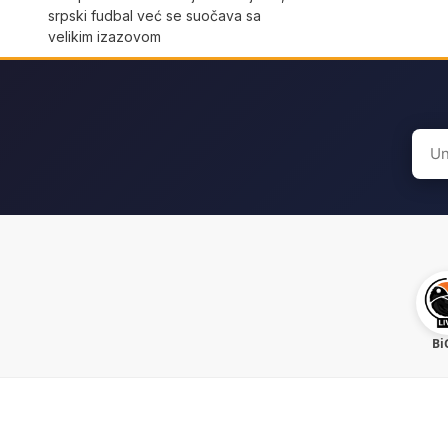
srpski fudbal već se suočava sa
velikim izazovom
Sear
for:
Bi