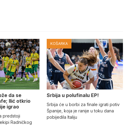
KOŠARKA
ože da se
Srbija u polufinalu EP!
e; Ilić otkrio
Srbija će u borbi za finale igrati potiv
ije igrao
Španije, koja je ranije u toku dana
a predstoji
pobijedila Italiju
 ekipi Radničkog