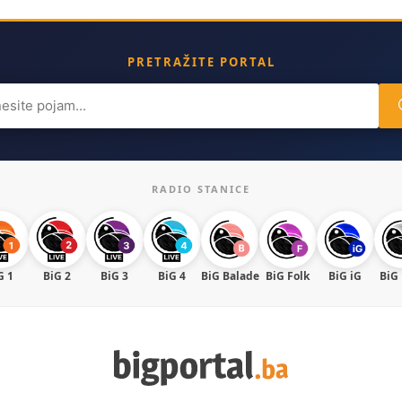
PRETRAŽITE PORTAL
ch
RADIO STANICE
G 1
BiG 2
BiG 3
BiG 4
BiG Balade
BiG Folk
BiG iG
BiG