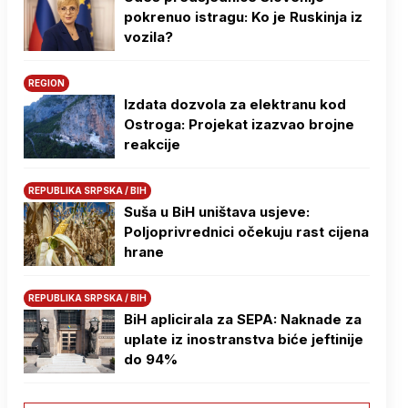
pokrenuo istragu: Ko je Ruskinja iz
vozila?
REGION
Izdata dozvola za elektranu kod
Ostroga: Projekat izazvao brojne
reakcije
REPUBLIKA SRPSKA / BIH
Suša u BiH uništava usjeve:
Poljoprivrednici očekuju rast cijena
hrane
REPUBLIKA SRPSKA / BIH
BiH aplicirala za SEPA: Naknade za
uplate iz inostranstva biće jeftinije
do 94%