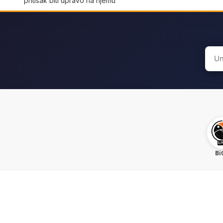
pritisak biti upravo na njemu
Sear
for:
Bi