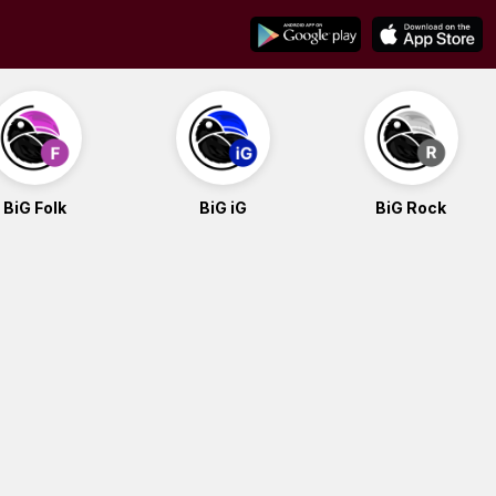
BiG Folk
BiG iG
BiG Rock