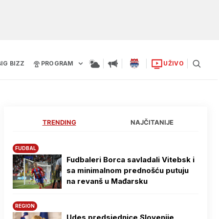
BIG BIZZ
PROGRAM
UŽIVO
TRENDING
NAJČITANIJE
FUDBAL
Fudbaleri Borca savladali Vitebsk i
sa minimalnom prednošću putuju
na revanš u Mađarsku
REGION
Udes predsjednice Slovenije