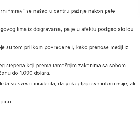
arni “mrav” se našao u centru pažnje nakon pete
govog tima iz doigravanja, pa je u afektu podigao stolicu
je su tom prilikom povređene i, kako prenose mediji iz
ćeg stepena koji prema tamošnjim zakonima sa sobom
čanu do 1.000 dolara.
 da su svesni incidenta, da prikupljaju sve informacije, ali
junu.