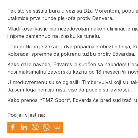
Tek što se stišala bura u vezi sa Dža Morentom, popul
utakmice prve runde plej-ofa protiv Denvera.
Mladi košarkaš je bio nezadovoljan nakon eliminacije nje
i njome zamahnuo na izlasku ka tunelu.
Tom prilikom je zakačio dve pripadnice obezbeđenja, ko
Kolorada, spremne da pokrenu tužbu protiv Edvardsa.
Kako dalje navode, Edvards je suočen sa napadom tre
nosi maksimalnu zatvorsku kaznu od 18 meseci i/ili nov
U međuvremenu su se oglasili i Timbervulvsi koji su itakli
da sem toga nemaju ništa više da podele sa javnošću.
Kako prenosi “TMZ Sport”, Edvards će pred sud izaći u 
Podijeli vijest na: