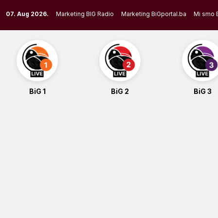
Skip
07. Aug 2026.
Marketing BIG Radio
Marketing BiGportal.ba
Mi smo 
to
content
BiG 1
BiG 2
BiG 3