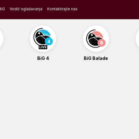
BiG
Vodič oglašavanja
Kontaktirajte nas
BiG 4
BiG Balade