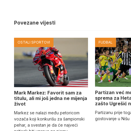
Povezane vijesti
OSTALI SPORTOVI
FUDBAL
Partizan već m
Mark Markez: Favorit sam za
sprema za Hetaf
titulu, ali mi još jedna ne mijenja
zašto Ugrešić n
život
Partizanu prije tog
Markez se nalazi među petoricom
gostovanje u Nišu
vozača koji konkurišu za šampionski
pehar, a svestan je da će najveći