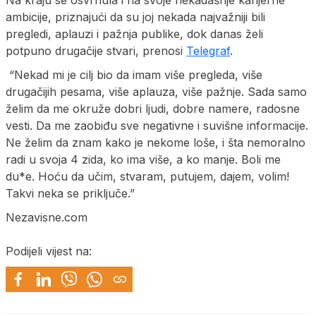
Na kraju se osvrnula i na svoje nekadašnje karijerne
ambicije, priznajući da su joj nekada najvažniji bili
pregledi, aplauzi i pažnja publike, dok danas želi
potpuno drugačije stvari, prenosi
Telegraf
.
“Nekad mi je cilj bio da imam više pregleda, više
drugačijih pesama, više aplauza, više pažnje. Sada samo
želim da me okruže dobri ljudi, dobre namere, radosne
vesti. Da me zaobiđu sve negativne i suvišne informacije.
Ne želim da znam kako je nekome loše, i šta nemoralno
radi u svoja 4 zida, ko ima više, a ko manje. Boli me
du*e. Hoću da učim, stvaram, putujem, dajem, volim!
Takvi neka se priključe.”
Nezavisne.com
Podijeli vijest na: