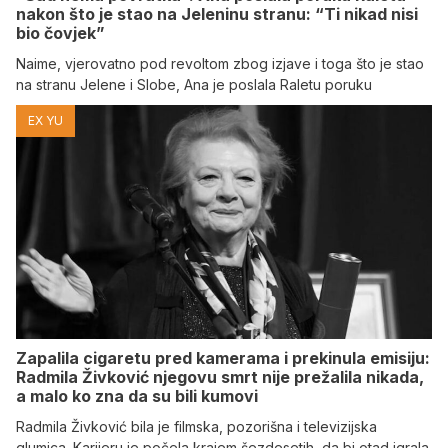
nakon što je stao na Jeleninu stranu: “Ti nikad nisi
bio čovjek”
Naime, vjerovatno pod revoltom zbog izjave i toga što je stao
na stranu Jelene i Slobe, Ana je poslala Raletu poruku
EX YU
Zapalila cigaretu pred kamerama i prekinula emisiju:
Radmila Živković njegovu smrt nije prežalila nikada,
a malo ko zna da su bili kumovi
Radmila Živković bila je filmska, pozorišna i televizijska
glumica. Karijeru je počela krajem šezdesetih, da bi otad igrala