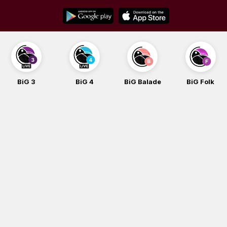
Skip
to
content
BiG 3
BiG 4
BiG Balade
BiG Folk