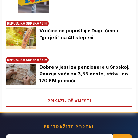
REPUBLIKA SRPSKA / BIH
Vrućine ne popuštaju: Dugo ćemo
“gorjeti” na 40 stepeni
REPUBLIKA SRPSKA / BIH
Dobre vijesti za penzionere u Srpskoj:
Penzije veće za 3,55 odsto, stiže i do
120 KM pomoći
PRIKAŽI JOŠ VIJESTI
PRETRAŽITE PORTAL
Search