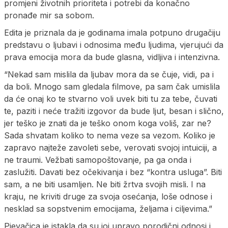
promjeni životnih prioriteta i potrebi da konačno
pronađe mir sa sobom.
Edita je priznala da je godinama imala potpuno drugačiju
predstavu o ljubavi i odnosima među ljudima, vjerujući da
prava emocija mora da bude glasna, vidljiva i intenzivna.
“Nekad sam mislila da ljubav mora da se čuje, vidi, pa i
da boli. Mnogo sam gledala filmove, pa sam čak umislila
da će onaj ko te stvarno voli uvek biti tu za tebe, čuvati
te, paziti i neće tražiti izgovor da bude ljut, besan i slično,
jer teško je znati da je teško onom koga voliš, zar ne?
Sada shvatam koliko to nema veze sa vezom. Koliko je
zapravo najteže zavoleti sebe, verovati svojoj intuiciji, a
ne traumi. Vežbati samopoštovanje, pa ga onda i
zaslužiti. Davati bez očekivanja i bez “kontra usluga”. Biti
sam, a ne biti usamljen. Ne biti žrtva svojih misli. I na
kraju, ne kriviti druge za svoja osećanja, loše odnose i
nesklad sa sopstvenim emocijama, željama i ciljevima.”
Pjevačica je istakla da su joj upravo porodični odnosi i