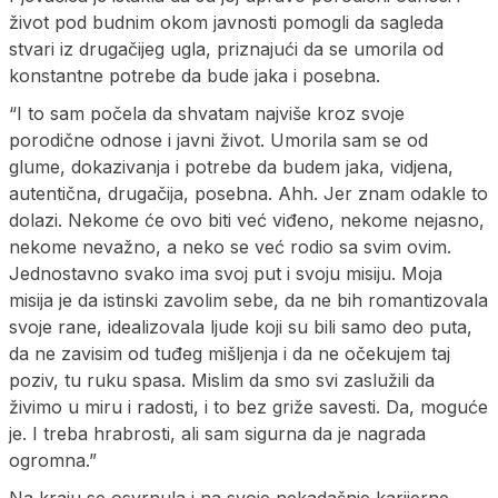
život pod budnim okom javnosti pomogli da sagleda
stvari iz drugačijeg ugla, priznajući da se umorila od
konstantne potrebe da bude jaka i posebna.
“I to sam počela da shvatam najviše kroz svoje
porodične odnose i javni život. Umorila sam se od
glume, dokazivanja i potrebe da budem jaka, vidjena,
autentična, drugačija, posebna. Ahh. Jer znam odakle to
dolazi. Nekome će ovo biti već viđeno, nekome nejasno,
nekome nevažno, a neko se već rodio sa svim ovim.
Jednostavno svako ima svoj put i svoju misiju. Moja
misija je da istinski zavolim sebe, da ne bih romantizovala
svoje rane, idealizovala ljude koji su bili samo deo puta,
da ne zavisim od tuđeg mišljenja i da ne očekujem taj
poziv, tu ruku spasa. Mislim da smo svi zaslužili da
živimo u miru i radosti, i to bez griže savesti. Da, moguće
je. I treba hrabrosti, ali sam sigurna da je nagrada
ogromna.”