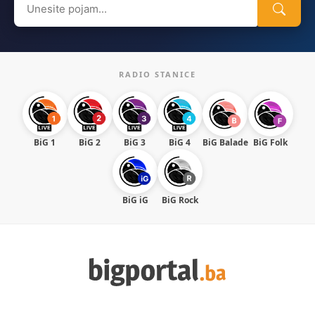
for:
RADIO STANICE
BiG 1
BiG 2
BiG 3
BiG 4
BiG Balade
BiG Folk
BiG iG
BiG Rock