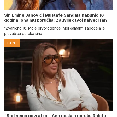
Sin Emine Jahović i Mustafe Sandala napunio 18
godina, ona mu poručila: Zauvijek tvoj najveći fan
“Zvanično 18. Moje prvorođenče. Moj Jaman”, započela je
pjevačica poruka sinu
EX YU
“Sad nema povratka”: Ana poslala poruku Raletu