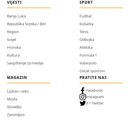
VIJESTI
SPORT
Banja Luka
Fudbal
Republika Srpska / BiH
Košarka
Region
Tenis
Svijet
Odbojka
Hronika
Atletika
Kultura
Formula 1
Saopštenje za medije
Vaterpolo
Ostali sportovi
MAGAZIN
PRATITE NAS
Facebook
Ljubav i seks
Instagram
Moda
X / Twitter
ShowBiz
Zanimljivo