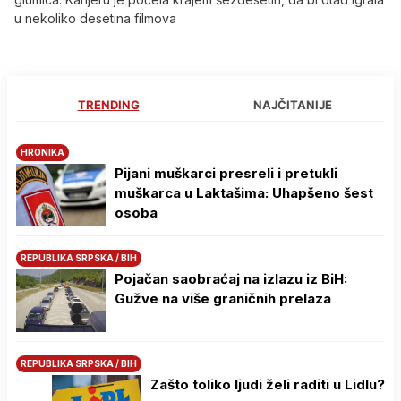
u nekoliko desetina filmova
TRENDING
NAJČITANIJE
HRONIKA
Pijani muškarci presreli i pretukli
muškarca u Laktašima: Uhapšeno šest
osoba
REPUBLIKA SRPSKA / BIH
Pojačan saobraćaj na izlazu iz BiH:
Gužve na više graničnih prelaza
REPUBLIKA SRPSKA / BIH
Zašto toliko ljudi želi raditi u Lidlu?