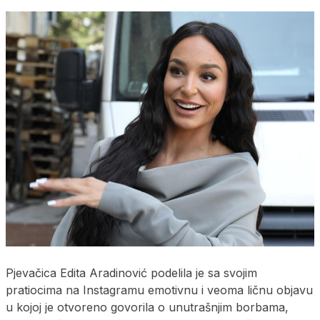
Pjevačica Edita Aradinović podelila je sa svojim
pratiocima na Instagramu emotivnu i veoma ličnu objavu
u kojoj je otvoreno govorila o unutrašnjim borbama,