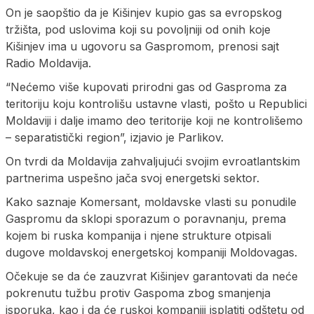
On je saopštio da je Kišinjev kupio gas sa evropskog
tržišta, pod uslovima koji su povoljniji od onih koje
Kišinjev ima u ugovoru sa Gaspromom, prenosi sajt
Radio Moldavija.
“Nećemo više kupovati prirodni gas od Gasproma za
teritoriju koju kontrolišu ustavne vlasti, pošto u Republici
Moldaviji i dalje imamo deo teritorije koji ne kontrolišemo
– separatistički region”, izjavio je Parlikov.
On tvrdi da Moldavija zahvaljujući svojim evroatlantskim
partnerima uspešno jača svoj energetski sektor.
Kako saznaje Komersant, moldavske vlasti su ponudile
Gaspromu da sklopi sporazum o poravnanju, prema
kojem bi ruska kompanija i njene strukture otpisali
dugove moldavskoj energetskoj kompaniji Moldovagas.
Očekuje se da će zauzvrat Kišinjev garantovati da neće
pokrenutu tužbu protiv Gaspoma zbog smanjenja
isporuka, kao i da će ruskoj kompaniji isplatiti odštetu od