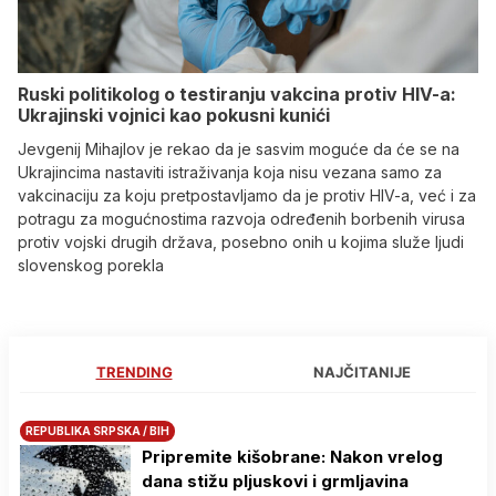
Ruski politikolog o testiranju vakcina protiv HIV-a:
Ukrajinski vojnici kao pokusni kunići
Jevgenij Mihajlov je rekao da je sasvim moguće da će se na
Ukrajincima nastaviti istraživanja koja nisu vezana samo za
vakcinaciju za koju pretpostavljamo da je protiv HIV-a, već i za
potragu za mogućnostima razvoja određenih borbenih virusa
protiv vojski drugih država, posebno onih u kojima služe ljudi
slovenskog porekla
TRENDING
NAJČITANIJE
REPUBLIKA SRPSKA / BIH
Pripremite kišobrane: Nakon vrelog
dana stižu pljuskovi i grmljavina