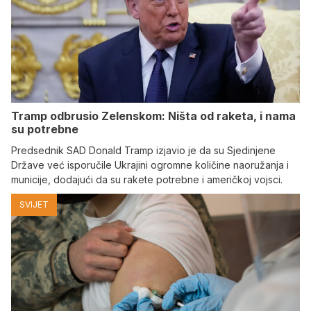
Tramp odbrusio Zelenskom: Ništa od raketa, i nama
su potrebne
Predsednik SAD Donald Tramp izjavio je da su Sjedinjene
Države već isporučile Ukrajini ogromne količine naoružanja i
municije, dodajući da su rakete potrebne i američkoj vojsci.
SVIJET