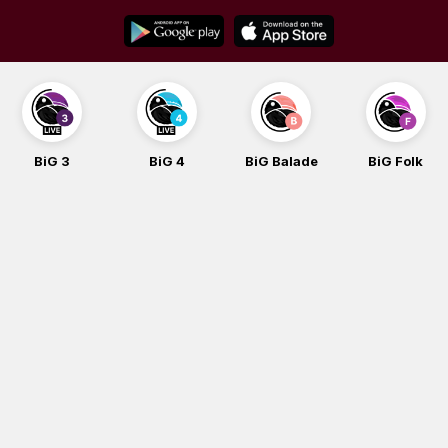
Skip
to
content
BiG 3
BiG 4
BiG Balade
BiG Folk