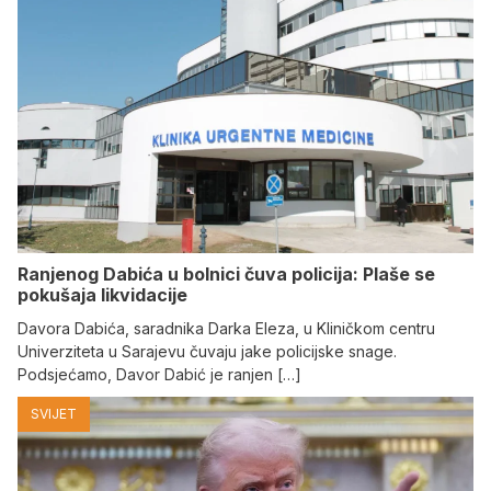
Ranjenog Dabića u bolnici čuva policija: Plaše se
pokušaja likvidacije
Davora Dabića, saradnika Darka Eleza, u Kliničkom centru
Univerziteta u Sarajevu čuvaju jake policijske snage.
Podsjećamo, Davor Dabić je ranjen […]
SVIJET