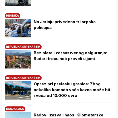
HRONIKA
Na Јarinju privedena tri srpska
policajca
REPUBLIKA SRPSKA / BIH
Bez plata i zdravstvenog osiguranja:
Rudari treću noć proveli u jami
REPUBLIKA SRPSKA / BIH
Oprez pri prelasku granice: Zbog
nekoliko komada voća kazna može biti
i veća od 13.000 evra
BANJA LUKA
Radovi izazvali haos: Kilometarske