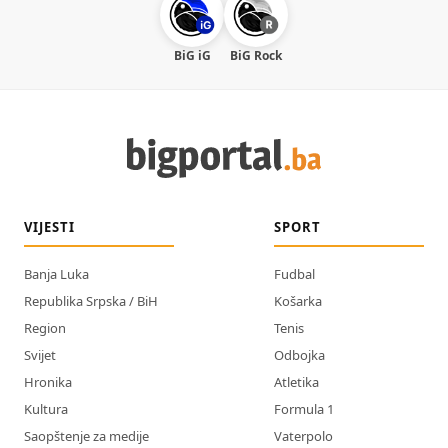
BiG iG
BiG Rock
VIJESTI
SPORT
Banja Luka
Fudbal
Republika Srpska / BiH
Košarka
Region
Tenis
Svijet
Odbojka
Hronika
Atletika
Kultura
Formula 1
Saopštenje za medije
Vaterpolo