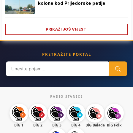
kolone kod Prijedorske petlje
PRIKAŽI JOŠ VIJESTI
PRETRAŽITE PORTAL
Search
for:
RADIO STANICE
BiG 1
BiG 2
BiG 3
BiG 4
BiG Balade
BiG Folk