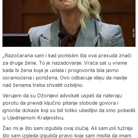
„Razočarana sam i kad pomislim šta ova presuda znači
za druge žene. To je nazadovanje. Vraća sat u vreme
kada bi žena koja je ustala i progovorila bila javno
osramoćena i ponižena. Ovo odbacuje ideju da nasilje
nad ženama treba shvatiti ozbiljno.
Verujem da su Džonijevi advokati uspeli da nateraju
porotu da previdi ključno pitanje slobode govora i
ignoriše dokaze koji su bili toliko ubedljivi da smo pobedili
u Ujedinjenom Kraljevstvu.
Žao mi je što sam izgubila ovaj slučaj. Ali sam još tužnija
što sam izgleda izgubila pravo koje sam mislila da imam