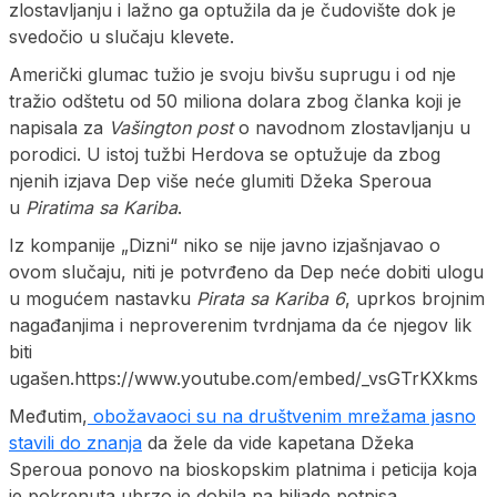
zlostavljanju i lažno ga optužila da je čudovište dok je
svedočio u slučaju klevete.
Američki glumac tužio je svoju bivšu suprugu i od nje
tražio odštetu od 50 miliona dolara zbog članka koji je
napisala za
Vašington post
o navodnom zlostavljanju u
porodici. U istoj tužbi Herdova se optužuje da zbog
njenih izjava Dep više neće glumiti Džeka Speroua
u
Piratima sa Kariba
.
Iz kompanije „Dizni“ niko se nije javno izjašnjavao o
ovom slučaju, niti je potvrđeno da Dep neće dobiti ulogu
u mogućem nastavku
Pirata sa Kariba 6
, uprkos brojnim
nagađanjima i neproverenim tvrdnjama da će njegov lik
biti
ugašen.https://www.youtube.com/embed/_vsGTrKXkms
Međutim,
obožavaoci su na društvenim mrežama jasno
stavili do znanja
da žele da vide kapetana Džeka
Speroua ponovo na bioskopskim platnima i peticija koja
je pokrenuta ubrzo je dobila na hiljade potpisa.