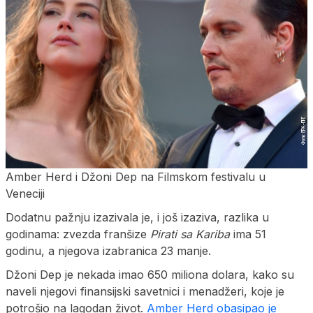
Amber Herd i Džoni Dep na Filmskom festivalu u
Veneciji
Dodatnu pažnju izazivala je, i još izaziva, razlika u
godinama: zvezda franšize
Pirati sa Kariba
ima 51
godinu, a njegova izabranica 23 manje.
Džoni Dep je nekada imao 650 miliona dolara, kako su
naveli njegovi finansijski savetnici i menadžeri, koje je
potrošio na lagodan život.
Amber Herd obasipao je