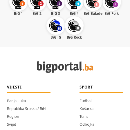
BiG 1
BiG 2
BiG 3
BiG 4
BiG Balade
BiG Folk
BiG iG
BiG Rock
VIJESTI
SPORT
Banja Luka
Fudbal
Republika Srpska / BiH
Košarka
Region
Tenis
Svijet
Odbojka