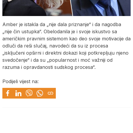
Amber je istakla da „nije dala priznanje“ i da nagodba
„nije čin ustupka“. Obelodanila je i svoje iskustvo sa
američkim pravnim sistemom kao deo svoje motivacije da
odluči da reši slučaj, navodeći da su iz procesa
„isključeni opširni i direktni dokazi koji potkrepljuju njeno
svedočenje“ i da su „popularnost i moć važniji od
razuma i opravdanosti sudskog procesa“.
Podijeli vijest na: