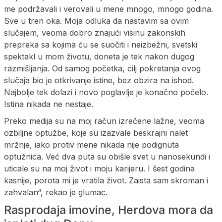
me podržavali i verovali u mene mnogo, mnogo godina.
Sve u tren oka. Moja odluka da nastavim sa ovim
slučajem, veoma dobro znajući visinu zakonskih
prepreka sa kojima ću se suočiti i neizbežni, svetski
spektakl u mom životu, doneta je tek nakon dugog
razmišljanja. Od samog početka, cilj pokretanja ovog
slučaja bio je otkrivanje istine, bez obzira na ishod.
Najbolje tek dolazi i novo poglavlje je konačno počelo.
Istina nikada ne nestaje.
Preko medija su na moj račun izrečene lažne, veoma
ozbiljne optužbe, koje su izazvale beskrajni nalet
mržnje, iako protiv mene nikada nije podignuta
optužnica. Već dva puta su obišle svet u nanosekundi i
uticale su na moj život i moju karijeru. I šest godina
kasnije, porota mi je vratila život. Zaista sam skroman i
zahvalan“, rekao je glumac.
Rasprodaja imovine, Herdova mora da