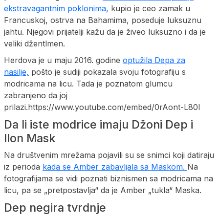
ekstravagantnim poklonima,
kupio je ceo zamak u
Francuskoj, ostrva na Bahamima, poseduje luksuznu
jahtu. Njegovi prijatelji kažu da je živeo luksuzno i da je
veliki džentlmen.
Herdova je u maju 2016. godine
optužila Depa za
nasilje,
pošto je sudiji pokazala svoju fotografiju s
modricama na licu. Tada je poznatom glumcu
zabranjeno da joj
prilazi.https://www.youtube.com/embed/0rAont-L80I
Da li iste modrice imaju Džoni Dep i
Ilon Mask
Na društvenim mrežama pojavili su se snimci koji datiraju
iz perioda
kada se Amber zabavljala sa Maskom.
Na
fotografijama se vidi poznati biznismen sa modricama na
licu, pa se „pretpostavlja“ da je Amber „tukla“ Maska.
Dep negira tvrdnje