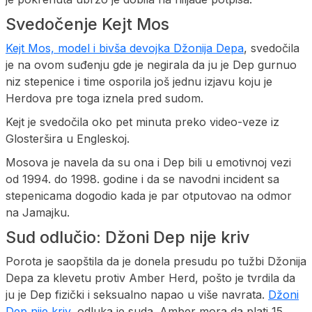
Svedočenje Kejt Mos
Kejt Mos, model i bivša devojka Džonija Depa
, svedočila
je na ovom suđenju gde je negirala da ju je Dep gurnuo
niz stepenice i time osporila još jednu izjavu koju je
Herdova pre toga iznela pred sudom.
Kejt je svedočila oko pet minuta preko video-veze iz
Glosteršira u Engleskoj.
Mosova je navela da su ona i Dep bili u emotivnoj vezi
od 1994. do 1998. godine i da se navodni incident sa
stepenicama dogodio kada je par otputovao na odmor
na Jamajku.
Sud odlučio: Džoni Dep nije kriv
Porota je saopštila da je donela presudu po tužbi Džonija
Depa za klevetu protiv Amber Herd, pošto je tvrdila da
ju je Dep fizički i seksualno napao u više navrata.
Džoni
Dep nije kriv,
odluka je suda. Amber mora da plati 15