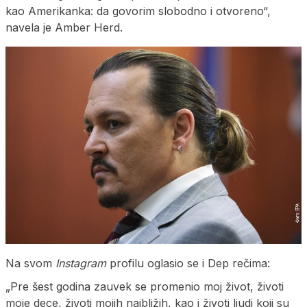
kao Amerikanka: da govorim slobodno i otvoreno“,
navela je Amber Herd.
Na svom
Instagram
profilu oglasio se i Dep rečima:
„Pre šest godina zauvek se promenio moj život, životi
moje dece, životi mojih najbližih, kao i životi ljudi koji su