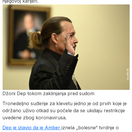
njegovoj karijeri.
Džoni Dep tokom zaklinjanja pred sudom
Tronedeljno suđenje za klevetu jedno je od prvih koje je
održano uživo otkad su počele da se ukidaju restrikcije
uvedene zbog koronavirusa.
Dep je izjavio da je Amber
iznela „bolesne“ tvrdnje o