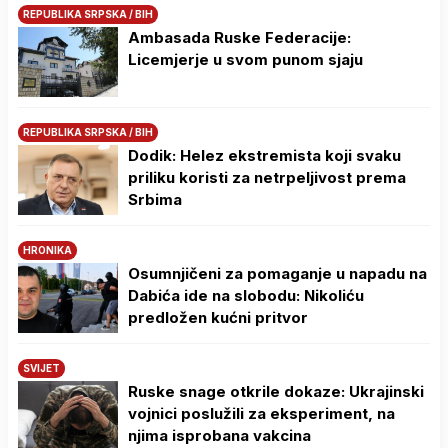
REPUBLIKA SRPSKA / BIH
Ambasada Ruske Federacije:
Licemjerje u svom punom sjaju
REPUBLIKA SRPSKA / BIH
Dodik: Helez ekstremista koji svaku
priliku koristi za netrpeljivost prema
Srbima
HRONIKA
Osumnjičeni za pomaganje u napadu na
Dabića ide na slobodu: Nikoliću
predložen kućni pritvor
SVIJET
Ruske snage otkrile dokaze: Ukrajinski
vojnici poslužili za eksperiment, na
njima isprobana vakcina