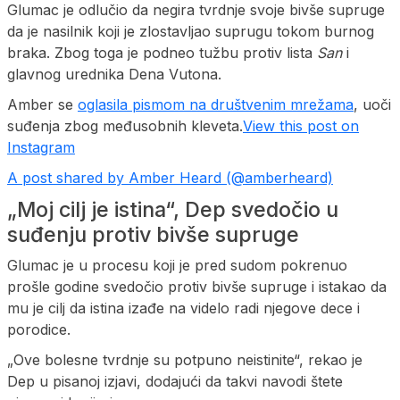
Glumac je odlučio da negira tvrdnje svoje bivše supruge
da je nasilnik koji je zlostavljao suprugu tokom burnog
braka. Zbog toga je podneo tužbu protiv lista
San
i
glavnog urednika Dena Vutona.
Amber se
oglasila pismom na društvenim mrežama
, uoči
suđenja zbog međusobnih kleveta.
View this post on
Instagram
A post shared by Amber Heard (@amberheard)
„Moj cilj je istina“, Dep svedočio u
suđenju protiv bivše supruge
Glumac je u procesu koji je pred sudom pokrenuo
prošle godine svedočio protiv bivše supruge i istakao da
mu je cilj da istina izađe na videlo radi njegove dece i
porodice.
„Ove bolesne tvrdnje su potpuno neistinite“, rekao je
Dep u pisanoj izjavi, dodajući da takvi navodi štete