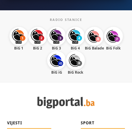
RADIO STANICE
BiG 1
BiG 2
BiG 3
BiG 4
BiG Balade
BiG Folk
BiG iG
BiG Rock
VIJESTI
SPORT