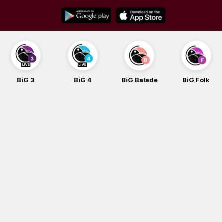
Skip
to
content
BiG 4
BiG Balade
BiG Folk
BiG iG