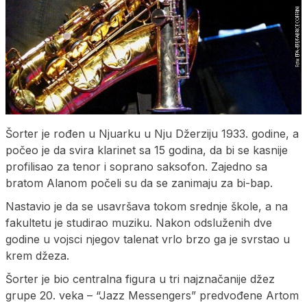
Šorter je rođen u Njuarku u Nju Džerziju 1933. godine, a
počeo je da svira klarinet sa 15 godina, da bi se kasnije
profilisao za tenor i soprano saksofon. Zajedno sa
bratom Alanom počeli su da se zanimaju za bi-bap.
Nastavio je da se usavršava tokom srednje škole, a na
fakultetu je studirao muziku. Nakon odsluženih dve
godine u vojsci njegov talenat vrlo brzo ga je svrstao u
krem džeza.
Šorter je bio centralna figura u tri najznačanije džez
grupe 20. veka – “Jazz Messengers” predvođene Artom