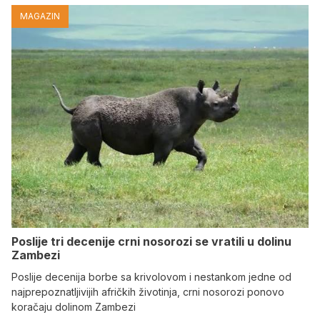
MAGAZIN
Poslije tri decenije crni nosorozi se vratili u dolinu
Zambezi
Poslije decenija borbe sa krivolovom i nestankom jedne od
najprepoznatljivijih afričkih životinja, crni nosorozi ponovo
koračaju dolinom Zambezi