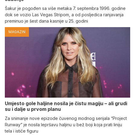
Šakur je pogođen sa više metaka 7. septembra 1996. godine
dok se vozio Las Vegas Stripom, a od posljedica ranjavanja
preminuo je šest dana kasnije u 25. godini
MAGAZIN
Umjesto gole haljine nosila je čistu magiju – ali grudi
su i dalje u prvom planu
Za snimanje nove epizode čuvenog modnog serijala “Project
Runway” je nosila lepršavu haljinu u bež boji koja prati liniju
tela i ističe figuru