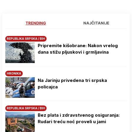
TRENDING
NAJČITANIJE
REPUBLIKA SRPSKA / BIH
Pripremite kišobrane: Nakon vrelog
dana stižu pljuskovi i grmljavina
HRONIKA
Na Јarinju privedena tri srpska
policajca
REPUBLIKA SRPSKA / BIH
Bez plata i zdravstvenog osiguranja:
Rudari treću noć proveli u jami