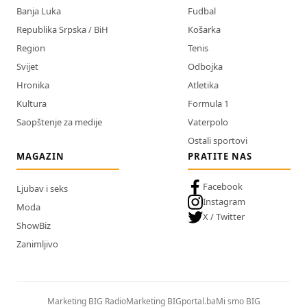
Banja Luka
Fudbal
Republika Srpska / BiH
Košarka
Region
Tenis
Svijet
Odbojka
Hronika
Atletika
Kultura
Formula 1
Saopštenje za medije
Vaterpolo
Ostali sportovi
MAGAZIN
PRATITE NAS
Facebook
Ljubav i seks
Instagram
Moda
X / Twitter
ShowBiz
Zanimljivo
Marketing BIG Radio
Marketing BIGportal.ba
Mi smo BIG