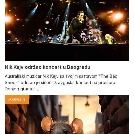
Nik Kejv održao koncert u Beogradu
Australijski muzičar Nik Kejv sa svojim sastavom “The Bad
Seeds” održao je sinoć, 7. avgusta, koncert na prostoru
Donjeg grada […]
MAGAZIN