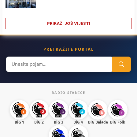
PRIKAŽI JOŠ VIJESTI
PRETRAŽITE PORTAL
Search
for:
RADIO STANICE
BiG 1
BiG 2
BiG 3
BiG 4
BiG Balade
BiG Folk