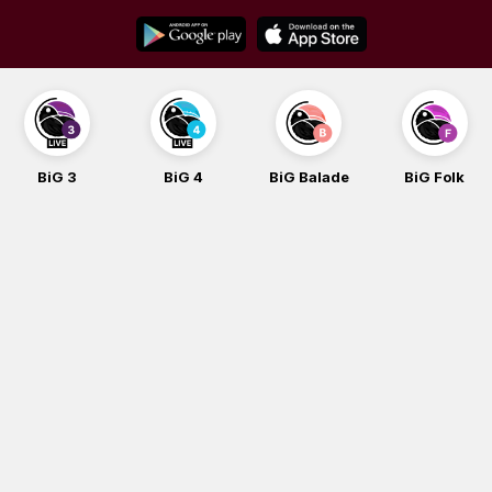
Skip
to
content
BiG 3
BiG 4
BiG Balade
BiG Folk