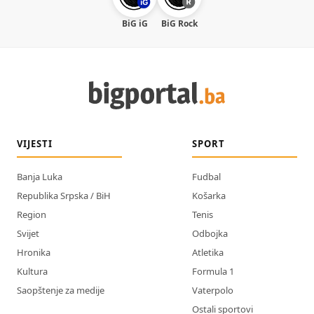
BiG iG
BiG Rock
VIJESTI
SPORT
Banja Luka
Fudbal
Republika Srpska / BiH
Košarka
Region
Tenis
Svijet
Odbojka
Hronika
Atletika
Kultura
Formula 1
Saopštenje za medije
Vaterpolo
Ostali sportovi