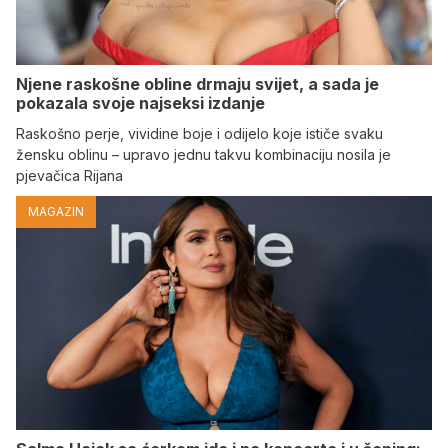
Njene raskošne obline drmaju svijet, a sada je
pokazala svoje najseksi izdanje
Raskošno perje, vividine boje i odijelo koje ističe svaku
žensku oblinu – upravo jednu takvu kombinaciju nosila je
pjevačica Rijana
MAGAZIN