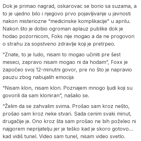
Dok je primao nagrad, oskarovac se borio sa suzama, a
to je ujedno bilo i njegovo prvo pojavljivanje u javnosti
nakon misteriozne “medicinske komplikacije” u aprilu.
Nakon što je dobio ogroman aplauz publike dok je
hodao pozornicom, Foks nije mogao a da ne progovori
o strahu za sopstveno zdravlje koji je pretrpeo.
“Znate, to je ludo, nisam to mogao učiniti pre šest
meseci, zapravo nisam mogao ni da hodam”, Foxx je
započeo svoj 12-minutni govor, pre no što je napravio
pauzu zbog nabujalih emocija
“Nisam klon, nisam klon. Poznajem mnogo ljudi koji su
govorili da sam kloniran”, našalio se.
“Želim da se zahvalim svima. Prošao sam kroz nešto,
prošao sam kroz neke stvari. Sada cenim svaki minut,
drugačije je. Ono kroz šta sam prošao ne bih poželeo ni
najgorem neprijatelju jer je teško kad je skoro gotovo…
kad vidiš tunel. Video sam tunel, nisam video svetlo.