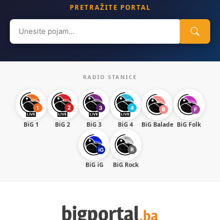
PRETRAŽITE PORTAL
Search
for:
RADIO STANICE
BiG 1
BiG 2
BiG 3
BiG 4
BiG Balade
BiG Folk
BiG iG
BiG Rock