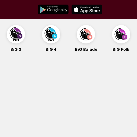
Skip
to
content
BiG 3
BiG 4
BiG Balade
BiG Folk