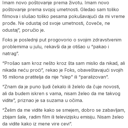
Imam novo poštovanje prema životu. Imam novo
poštovanje prema svojoj umetnosti. Gledao sam toliko
filmova i slušao toliko pesama pokušavajući da mi vreme
prođe. Ne odustaj od svoje umetnosti, čoveče, ne
odustaj”, poručio je.
Foks je poslednji put progovorio o svojim zdravstvenim
problemima u julu, rekavši da je otišao u “pakao i
natrag”.
“Prošao sam kroz nešto kroz šta sam mislio da nikad, ali
nikada neću proći”, rekao je Foks, obaveštavajući svojih
16 miliona pratitelja da nije “slep” ili “paralizovan”.
“Znam da je puno ljudi čekalo ili želelo da čuje novosti,
ali da budem iskren s vama, nisam želeo da me takvog
vidite”, priznao je sa suzama u očima.
“Želim da me vidite kako se smejem, dobro se zabavljam,
zbijam šale, radim film ili televizijsku emisiju. Nisam želeo
da vidite kako iz mene vire cevi”.