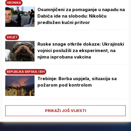
HRONIKA
Osumnjičeni za pomaganje u napadu na
Dabića ide na slobodu: Nikoliću
predložen kućni pritvor
SVIJET
Ruske snage otkrile dokaze: Ukrajinski
vojnici poslužili za eksperiment, na
njima isprobana vakcina
REPUBLIKA SRPSKA / BIH
Trebinje: Borba uspjela, situacija sa
požarom pod kontrolom
PRIKAŽI JOŠ VIJESTI