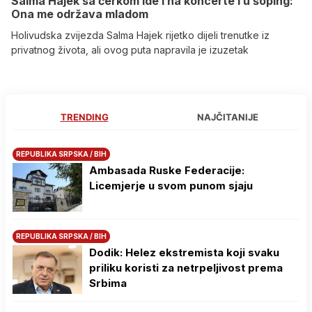
Salma Hajek sa ćerkom ide i na koncerte i u šoping:
Ona me održava mladom
Holivudska zvijezda Salma Hajek rijetko dijeli trenutke iz
privatnog života, ali ovog puta napravila je izuzetak
TRENDING
NAJČITANIJE
REPUBLIKA SRPSKA / BIH
Ambasada Ruske Federacije:
Licemjerje u svom punom sjaju
REPUBLIKA SRPSKA / BIH
Dodik: Helez ekstremista koji svaku
priliku koristi za netrpeljivost prema
Srbima