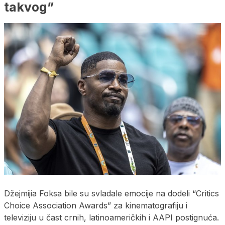
takvog”
Džejmijia Foksa bile su svladale emocije na dodeli “Critics
Choice Association Awards” za kinematografiju i
televiziju u čast crnih, latinoameričkih i AAPI postignuća.