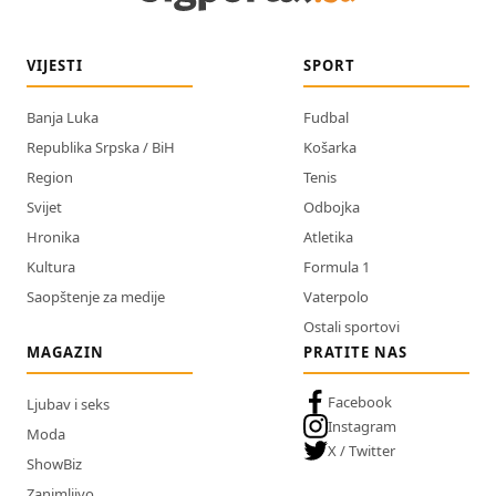
VIJESTI
SPORT
Banja Luka
Fudbal
Republika Srpska / BiH
Košarka
Region
Tenis
Svijet
Odbojka
Hronika
Atletika
Kultura
Formula 1
Saopštenje za medije
Vaterpolo
Ostali sportovi
MAGAZIN
PRATITE NAS
Facebook
Ljubav i seks
Instagram
Moda
X / Twitter
ShowBiz
Zanimljivo