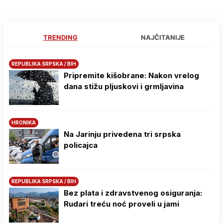
TRENDING
NAJČITANIJE
REPUBLIKA SRPSKA / BIH
Pripremite kišobrane: Nakon vrelog
dana stižu pljuskovi i grmljavina
HRONIKA
Na Јarinju privedena tri srpska
policajca
REPUBLIKA SRPSKA / BIH
Bez plata i zdravstvenog osiguranja:
Rudari treću noć proveli u jami