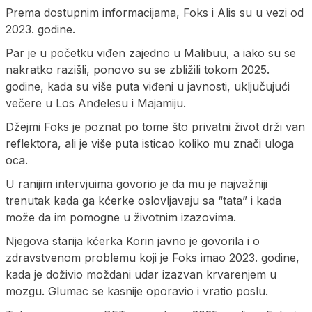
Prema dostupnim informacijama, Foks i Alis su u vezi od
2023. godine.
Par je u početku viđen zajedno u Malibuu, a iako su se
nakratko razišli, ponovo su se zbližili tokom 2025.
godine, kada su više puta viđeni u javnosti, uključujući
večere u Los Anđelesu i Majamiju.
Džejmi Foks je poznat po tome što privatni život drži van
reflektora, ali je više puta isticao koliko mu znači uloga
oca.
U ranijim intervjuima govorio je da mu je najvažniji
trenutak kada ga kćerke oslovljavaju sa “tata” i kada
može da im pomogne u životnim izazovima.
Njegova starija kćerka Korin javno je govorila i o
zdravstvenom problemu koji je Foks imao 2023. godine,
kada je doživio moždani udar izazvan krvarenjem u
mozgu. Glumac se kasnije oporavio i vratio poslu.