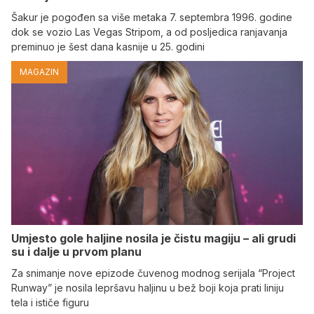
Šakur je pogođen sa više metaka 7. septembra 1996. godine
dok se vozio Las Vegas Stripom, a od posljedica ranjavanja
preminuo je šest dana kasnije u 25. godini
MAGAZIN
Umjesto gole haljine nosila je čistu magiju – ali grudi
su i dalje u prvom planu
Za snimanje nove epizode čuvenog modnog serijala “Project
Runway” je nosila lepršavu haljinu u bež boji koja prati liniju
tela i ističe figuru