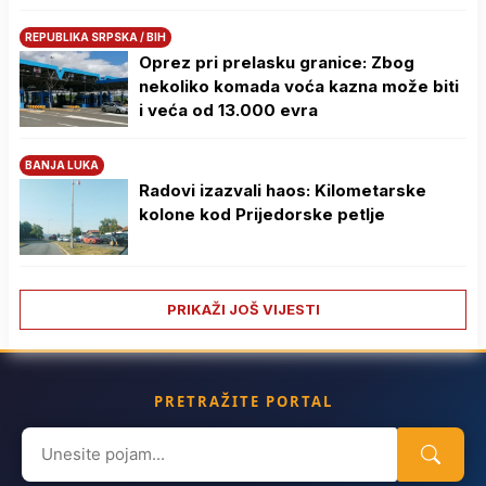
REPUBLIKA SRPSKA / BIH
Oprez pri prelasku granice: Zbog
nekoliko komada voća kazna može biti
i veća od 13.000 evra
BANJA LUKA
Radovi izazvali haos: Kilometarske
kolone kod Prijedorske petlje
PRIKAŽI JOŠ VIJESTI
PRETRAŽITE PORTAL
Search
for: