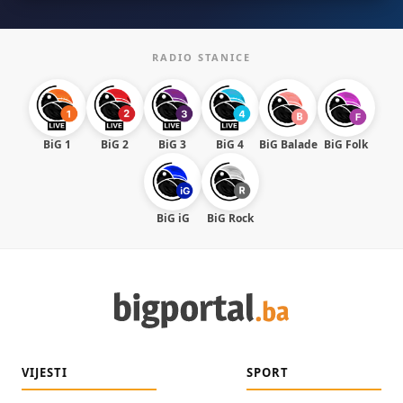
RADIO STANICE
BiG 1
BiG 2
BiG 3
BiG 4
BiG Balade
BiG Folk
BiG iG
BiG Rock
VIJESTI
SPORT