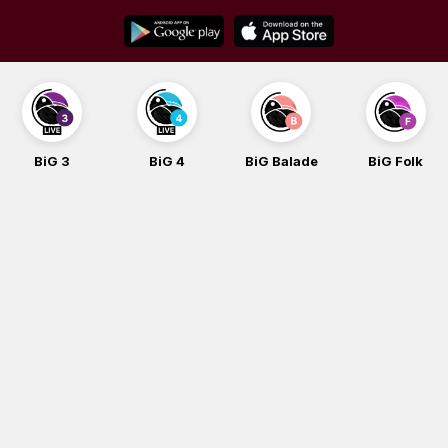
Skip
to
content
BiG 3
BiG 4
BiG Balade
BiG Folk