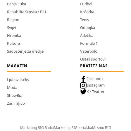
Banja Luka
Fudbal
Republika Srpska / BiH
Košarka
Region
Tenis
Svijet
Odbojka
Hronika
Atletika
Kultura
Formula 1
Saopštenje za medije
Vaterpolo
Ostali sportovi
MAGAZIN
PRATITE NAS
Facebook
Ljubav i seks
Instagram
Moda
X / Twitter
ShowBiz
Zanimljivo
Marketing BIG Radio
Marketing BIGportal.ba
Mi smo BIG