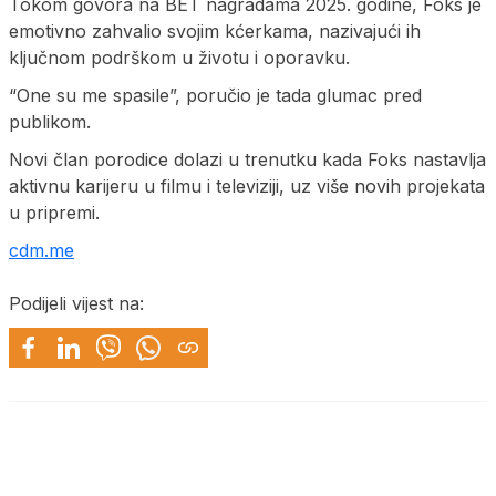
Tokom govora na BET nagradama 2025. godine, Foks je
emotivno zahvalio svojim kćerkama, nazivajući ih
ključnom podrškom u životu i oporavku.
“One su me spasile”, poručio je tada glumac pred
publikom.
Novi član porodice dolazi u trenutku kada Foks nastavlja
aktivnu karijeru u filmu i televiziji, uz više novih projekata
u pripremi.
cdm.me
Podijeli vijest na: