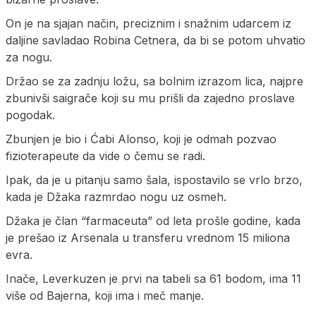
On je na sjajan način, preciznim i snažnim udarcem iz
daljine savladao Robina Cetnera, da bi se potom uhvatio
za nogu.
Držao se za zadnju ložu, sa bolnim izrazom lica, najpre
zbunivši saigrače koji su mu prišli da zajedno proslave
pogodak.
Zbunjen je bio i Ćabi Alonso, koji je odmah pozvao
fizioterapeute da vide o čemu se radi.
Ipak, da je u pitanju samo šala, ispostavilo se vrlo brzo,
kada je Džaka razmrdao nogu uz osmeh.
Džaka je član “farmaceuta” od leta prošle godine, kada
je prešao iz Arsenala u transferu vrednom 15 miliona
evra.
Inače, Leverkuzen je prvi na tabeli sa 61 bodom, ima 11
više od Bajerna, koji ima i meč manje.