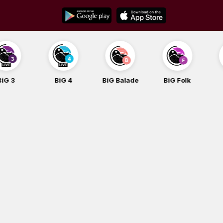
Skip
to
content
BiG 4
BiG Balade
BiG Folk
BiG iG