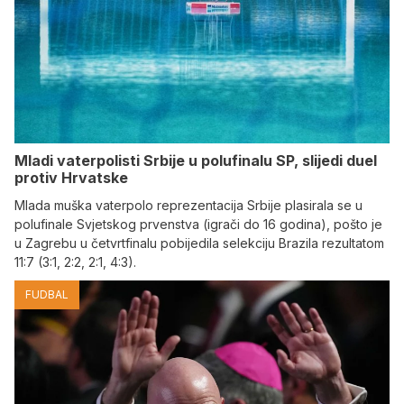
Mladi vaterpolisti Srbije u polufinalu SP, slijedi duel
protiv Hrvatske
Mlada muška vaterpolo reprezentacija Srbije plasirala se u
polufinale Svjetskog prvenstva (igrači do 16 godina), pošto je
u Zagrebu u četvrtfinalu pobijedila selekciju Brazila rezultatom
11:7 (3:1, 2:2, 2:1, 4:3).
FUDBAL