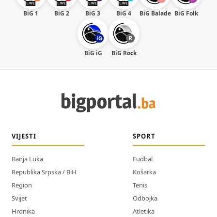
BiG 1
BiG 2
BiG 3
BiG 4
BiG Balade
BiG Folk
BiG iG
BiG Rock
VIJESTI
SPORT
Banja Luka
Fudbal
Republika Srpska / BiH
Košarka
Region
Tenis
Svijet
Odbojka
Hronika
Atletika