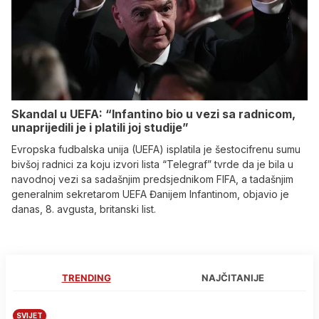
Skandal u UEFA: “Infantino bio u vezi sa radnicom,
unaprijedili je i platili joj studije”
Evropska fudbalska unija (UEFA) isplatila je šestocifrenu sumu
bivšoj radnici za koju izvori lista “Telegraf” tvrde da je bila u
navodnoj vezi sa sadašnjim predsjednikom FIFA, a tadašnjim
generalnim sekretarom UEFA Đanijem Infantinom, objavio je
danas, 8. avgusta, britanski list.
TRENDING
NAJČITANIJE
SVIJET