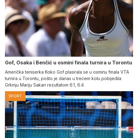
Gof, Osaka i Benčić u osmini finala turnira u Torontu
Američka teniserka Koko Gof plasirala se u osminu finala VTA
turnira u Torontu, pošto je danas u trećem kolu pobijedila
Grkinju Mariju Sakari rezultatom 6:1, 6:4.
SPORT