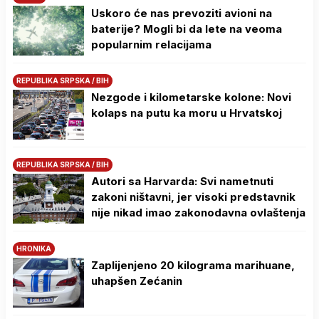
Uskoro će nas prevoziti avioni na
baterije? Mogli bi da lete na veoma
popularnim relacijama
REPUBLIKA SRPSKA / BIH
Nezgode i kilometarske kolone: Novi
kolaps na putu ka moru u Hrvatskoj
REPUBLIKA SRPSKA / BIH
Autori sa Harvarda: Svi nametnuti
zakoni ništavni, jer visoki predstavnik
nije nikad imao zakonodavna ovlaštenja
HRONIKA
Zaplijenjeno 20 kilograma marihuane,
uhapšen Zećanin