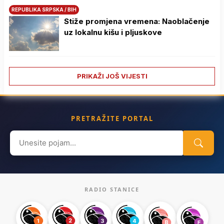
REPUBLIKA SRPSKA / BIH
Stiže promjena vremena: Naoblačenje
uz lokalnu kišu i pljuskove
PRIKAŽI JOŠ VIJESTI
PRETRAŽITE PORTAL
Search
for:
RADIO STANICE