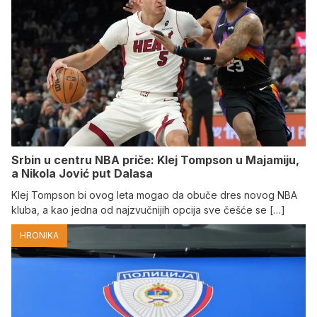
Srbin u centru NBA priče: Klej Tompson u Majamiju,
a Nikola Jović put Dalasa
Klej Tompson bi ovog leta mogao da obuče dres novog NBA
kluba, a kao jedna od najzvučnijih opcija sve češće se […]
HRONIKA