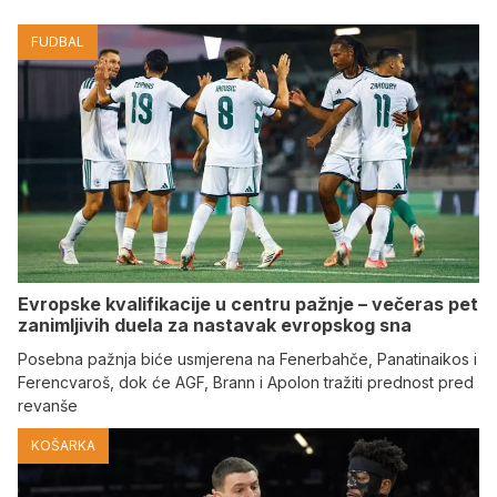
FUDBAL
Evropske kvalifikacije u centru pažnje – večeras pet
zanimljivih duela za nastavak evropskog sna
Posebna pažnja biće usmjerena na Fenerbahče, Panatinaikos i
Ferencvaroš, dok će AGF, Brann i Apolon tražiti prednost pred
revanše
KOŠARKA