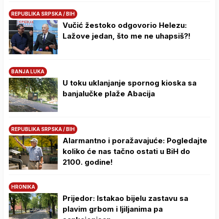
REPUBLIKA SRPSKA / BIH
Vučić žestoko odgovorio Helezu:
Lažove jedan, što me ne uhapsiš?!
BANJA LUKA
U toku uklanjanje spornog kioska sa
banjalučke plaže Abacija
REPUBLIKA SRPSKA / BIH
Alarmantno i poražavajuće: Pogledajte
koliko će nas tačno ostati u BiH do
2100. godine!
HRONIKA
Prijedor: Istakao bijelu zastavu sa
plavim grbom i ljiljanima pa