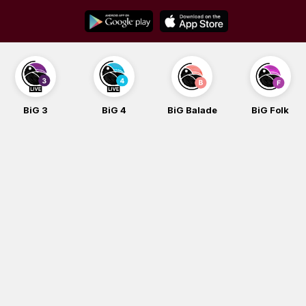
Skip
to
content
BiG 3
BiG 4
BiG Balade
BiG Folk