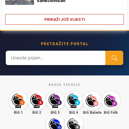
sankcionisan
PRIKAŽI JOŠ VIJESTI
PRETRAŽITE PORTAL
Search
for:
RADIO STANICE
BiG 1
BiG 2
BiG 3
BiG 4
BiG Balade
BiG Folk