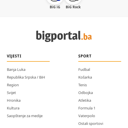
BiG iG
BiG Rock
VIJESTI
SPORT
Banja Luka
Fudbal
Republika Srpska / BiH
Košarka
Region
Tenis
Svijet
Odbojka
Hronika
Atletika
Kultura
Formula 1
Saopštenje za medije
Vaterpolo
Ostali sportovi