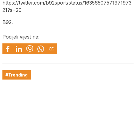
https://twitter.com/b92sport/status/16356507571971973
21?s=20
B92.
Podijeli vijest na:
#Trending