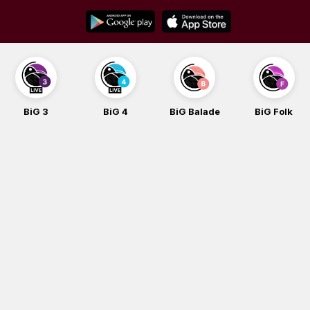
Skip
to
content
BiG 3
BiG 4
BiG Balade
BiG Folk