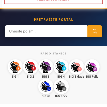
PRETRAŽITE PORTAL
Search
for:
RADIO STANICE
BiG 1
BiG 2
BiG 3
BiG 4
BiG Balade
BiG Folk
BiG iG
BiG Rock