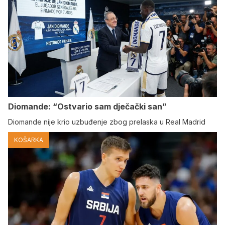
Diomande: “Ostvario sam dječački san”
Diomande nije krio uzbuđenje zbog prelaska u Real Madrid
KOŠARKA