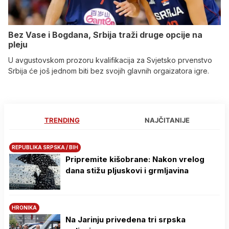
Bez Vase i Bogdana, Srbija traži druge opcije na
pleju
U avgustovskom prozoru kvalifikacija za Svjetsko prvenstvo
Srbija će još jednom biti bez svojih glavnih orgaizatora igre.
TRENDING
NAJČITANIJE
REPUBLIKA SRPSKA / BIH
Pripremite kišobrane: Nakon vrelog
dana stižu pljuskovi i grmljavina
HRONIKA
Na Јarinju privedena tri srpska