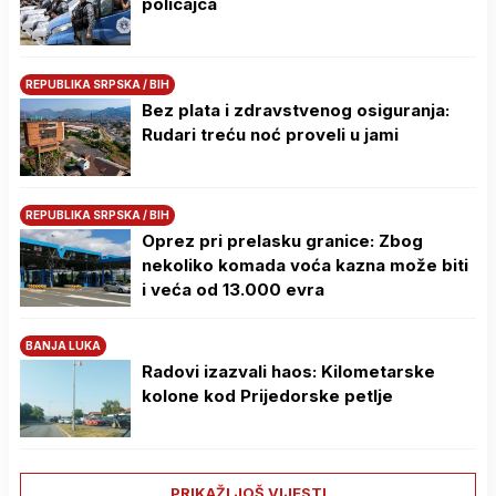
policajca
REPUBLIKA SRPSKA / BIH
Bez plata i zdravstvenog osiguranja:
Rudari treću noć proveli u jami
REPUBLIKA SRPSKA / BIH
Oprez pri prelasku granice: Zbog
nekoliko komada voća kazna može biti
i veća od 13.000 evra
BANJA LUKA
Radovi izazvali haos: Kilometarske
kolone kod Prijedorske petlje
PRIKAŽI JOŠ VIJESTI