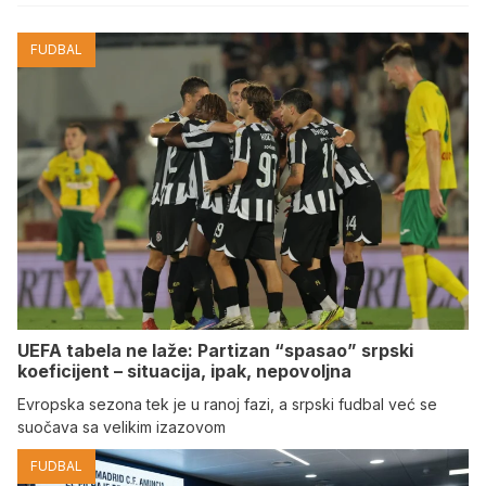
FUDBAL
UEFA tabela ne laže: Partizan “spasao” srpski
koeficijent – situacija, ipak, nepovoljna
Evropska sezona tek je u ranoj fazi, a srpski fudbal već se
suočava sa velikim izazovom
FUDBAL