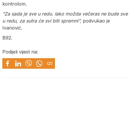
kontrolom.
“Za sada je sve u redu. Iako možda večeras ne bude sve
u redu, za sutra će svi biti spremni”,
podvukao je
Ivanović.
B92.
Podijeli vijest na: