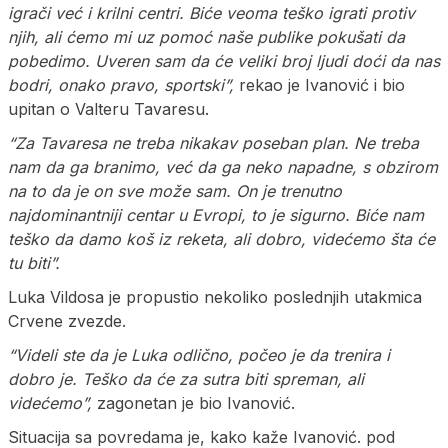
igrači već i krilni centri. Biće veoma teško igrati protiv
njih, ali ćemo mi uz pomoć naše publike pokušati da
pobedimo. Uveren sam da će veliki broj ljudi doći da nas
bodri, onako pravo, sportski”,
rekao je Ivanović i bio
upitan o Valteru Tavaresu.
“Za Tavaresa ne treba nikakav poseban plan. Ne treba
nam da ga branimo, već da ga neko napadne, s obzirom
na to da je on sve može sam. On je trenutno
najdominantniji centar u Evropi, to je sigurno. Biće nam
teško da damo koš iz reketa, ali dobro, videćemo šta će
tu biti”.
Luka Vildosa je propustio nekoliko poslednjih utakmica
Crvene zvezde.
“Videli ste da je Luka odlično, počeo je da trenira i
dobro je. Teško da će za sutra biti spreman, ali
videćemo”,
zagonetan je bio Ivanović.
Situacija sa povredama je, kako kaže Ivanović. pod